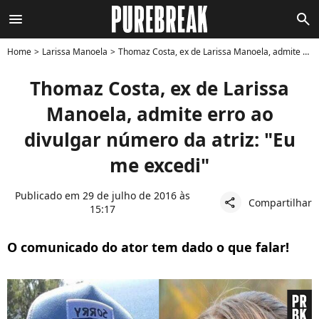
menu
search
Home
Larissa Manoela
Thomaz Costa, ex de Larissa Manoela, admite erro ao divulgar número da atriz: "Eu me excedi"
Thomaz Costa, ex de Larissa
Manoela, admite erro ao
divulgar número da atriz: "Eu
me excedi"
Publicado em 29 de julho de 2016 às
Compartilhar
share
15:17
O comunicado do ator tem dado o que falar!