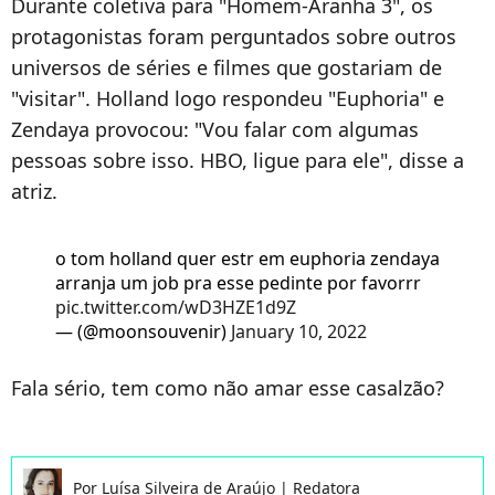
Durante coletiva para "Homem-Aranha 3", os
protagonistas foram perguntados sobre outros
universos de séries e filmes que gostariam de
"visitar". Holland logo respondeu "Euphoria" e
Zendaya provocou: "Vou falar com algumas
pessoas sobre isso. HBO, ligue para ele", disse a
atriz.
o tom holland quer estr em euphoria zendaya
arranja um job pra esse pedinte por favorrr
pic.twitter.com/wD3HZE1d9Z
— (@moonsouvenir)
January 10, 2022
Fala sério, tem como não amar esse casalzão?
Por
Luísa Silveira de Araújo
|
Redatora