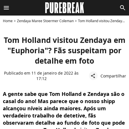
menu
search
Home
Zendaya Maree Stoermer Coleman
Tom Holland visitou Zendaya em "Euphoria"? Fãs suspeitam por detalhe em foto
Tom Holland visitou Zendaya em
"Euphoria"? Fãs suspeitam por
detalhe em foto
Publicado em 11 de janeiro de 2022 às
Compartilhar
share
17:12
A gente sabe que Tom Holland e Zendaya são o
casal do ano! Mas parece que o nosso shipp
alcançou níveis ainda maiores. Após um
verdadeiro trabalho de detetive, fãs
observaram detalhe ao fundo de foto que pode