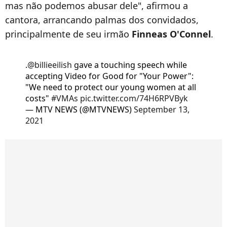
mas não podemos abusar dele", afirmou a
cantora, arrancando palmas dos convidados,
principalmente de seu irmão
Finneas O'Connel
.
.
@billieeilish
gave a touching speech while
accepting Video for Good for "Your Power":
"We need to protect our young women at all
costs"
#VMAs
pic.twitter.com/74H6RPVByk
— MTV NEWS (@MTVNEWS)
September 13,
2021