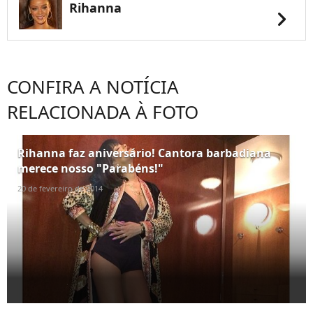
Rihanna
chevron_right
CONFIRA A NOTÍCIA
RELACIONADA À FOTO
Rihanna faz aniversário! Cantora barbadiana
merece nosso "Parabéns!"
20 de fevereiro de 2014