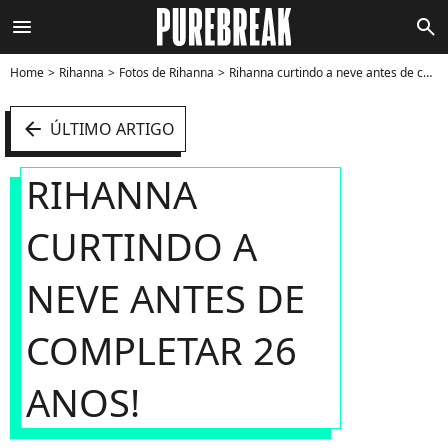
menu
search
Home
Rihanna
Fotos de Rihanna
Rihanna curtindo a neve antes de completar 26 anos! - Foto
arrow_left
ÚLTIMO ARTIGO
RIHANNA
CURTINDO A
NEVE ANTES DE
COMPLETAR 26
ANOS!