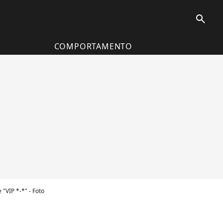
search
COMPORTAMENTO
 "VIP *-*" - Foto