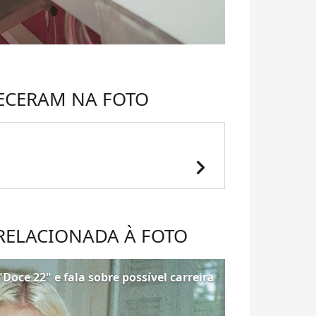
ECERAM NA FOTO
chevron_right
 RELACIONADA À FOTO
"Doce 22" e fala sobre possível carreira