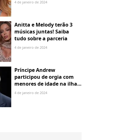
denuncia por alienação
4 de janeiro de 2024
parental
Anitta e Melody terão 3
músicas juntas! Saiba
tudo sobre a parceria
4 de janeiro de 2024
Príncipe Andrew
participou de orgia com
menores de idade na ilha
de Jeffrey Epstein, chefe de
4 de janeiro de 2024
rede de tráfico sexual