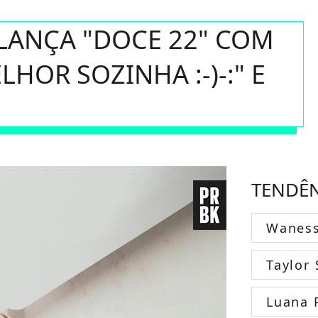
LANÇA "DOCE 22" COM
LHOR SOZINHA :-)-:" E
TENDÊ
Wanes
Taylor 
Luana 