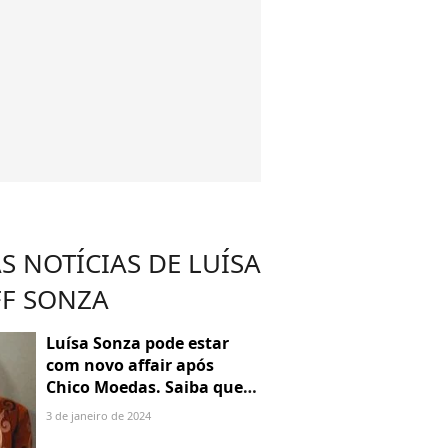
S NOTÍCIAS DE LUÍSA
F SONZA
Luísa Sonza pode estar
com novo affair após
Chico Moedas. Saiba quem
é Luís Ribeirinho
3 de janeiro de 2024