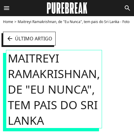
menu
search
Home
Maitreyi Ramakrishnan, de "Eu Nunca", tem pais do Sri Lanka - Foto
arrow_left
ÚLTIMO ARTIGO
MAITREYI
RAMAKRISHNAN,
DE "EU NUNCA",
TEM PAIS DO SRI
LANKA