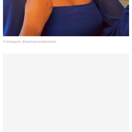
© Instagram, @maitreyiramakrishnan