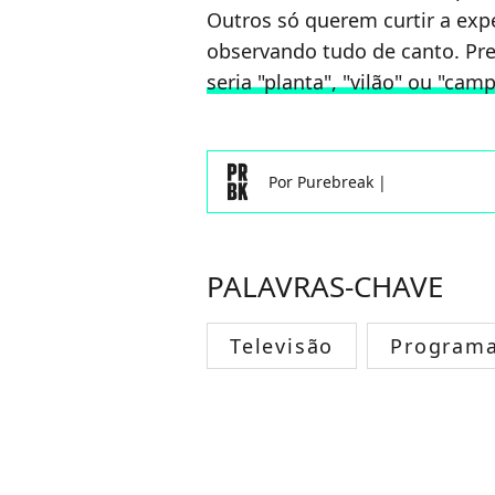
Outros só querem curtir a exp
observando tudo de canto. P
seria "planta", "vilão" ou "cam
Por
Purebreak
|
PALAVRAS-CHAVE
Televisão
Programa