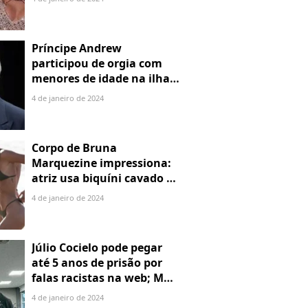
Príncipe Andrew
participou de orgia com
menores de idade na ilha
de Jeffrey Epstein, chefe de
4 de janeiro de 2024
rede de tráfico sexual
Corpo de Bruna
Marquezine impressiona:
atriz usa biquíni cavado e
body chain ao chegar em
4 de janeiro de 2024
Noronha
Júlio Cocielo pode pegar
até 5 anos de prisão por
falas racistas na web; MPF
identificou 9 posts com
4 de janeiro de 2024