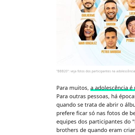
"BBB20": veja fotos dos participantes na adolescênc
Para muitos,
a adolescência é
Para outras pessoas, há épocas
quando se trata de abrir o ál
prefere ficar só nas fotos de b
equipes dos participantes do "
brothers de quando eram crian