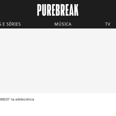
S E SÉRIES
MÚSICA
TV
"BBB20" na adolescência