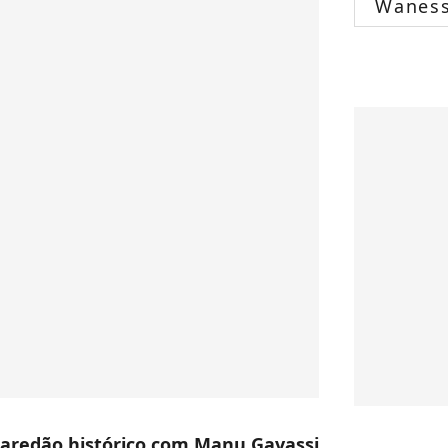
Wanes
 paredão histórico com Manu Gavassi