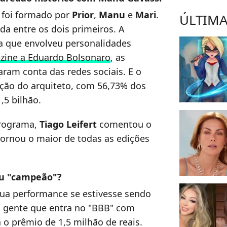
foi formado por
Prior
,
Manu
e
Mari
.
ÚLTIMA
ada entre os dois primeiros. A
a que envolveu personalidades
zine a Eduardo Bolsonaro
, as
aram conta das redes sociais. E o
ção do arquiteto, com 56,73% dos
,5 bilhão.
programa,
Tiago Leifert
comentou o
tornou o maior de todas as edições
 ou "campeão"?
sua performance se estivesse sendo
m gente que entra no "BBB" com
 o prêmio de 1,5 milhão de reais.