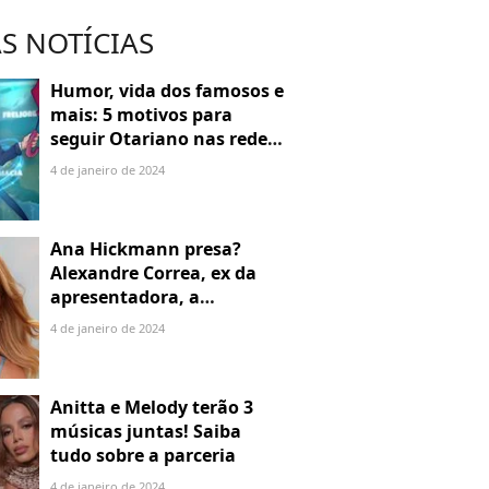
S NOTÍCIAS
Humor, vida dos famosos e
mais: 5 motivos para
seguir Otariano nas redes
sociais
4 de janeiro de 2024
Ana Hickmann presa?
Alexandre Correa, ex da
apresentadora, a
denuncia por alienação
4 de janeiro de 2024
parental
Anitta e Melody terão 3
músicas juntas! Saiba
tudo sobre a parceria
4 de janeiro de 2024