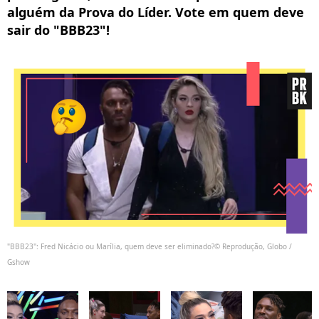
alguém da Prova do Líder. Vote em quem deve
sair do "BBB23"!
"BBB23": Fred Nicácio ou Marília, quem deve ser eliminado?© Reprodução, Globo /
Gshow