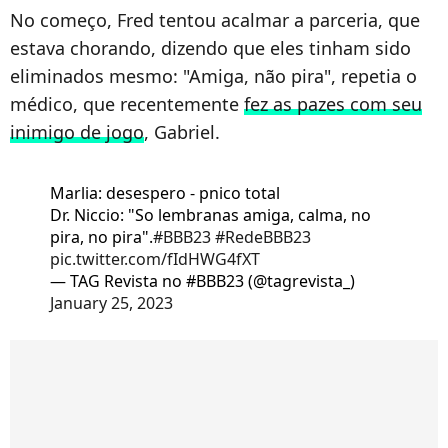
No começo, Fred tentou acalmar a parceria, que
estava chorando, dizendo que eles tinham sido
eliminados mesmo: "Amiga, não pira", repetia o
médico, que recentemente
fez as pazes com seu
inimigo de jogo
, Gabriel.
Marlia: desespero - pnico total
Dr. Niccio: "So lembranas amiga, calma, no
pira, no pira".
#BBB23
#RedeBBB23
pic.twitter.com/fIdHWG4fXT
— TAG Revista no #BBB23 (@tagrevista_)
January 25, 2023