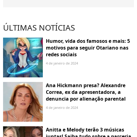
ÚLTIMAS NOTÍCIAS
Humor, vida dos famosos e mais: 5
motivos para seguir Otariano nas
redes sociais
4 de janeiro de 2024
Ana Hickmann presa? Alexandre
Correa, ex da apresentadora, a
denuncia por alienação parental
4 de janeiro de 2024
Anitta e Melody terão 3 músicas
juntas! Saiba tudo sobre a parceria