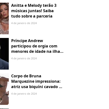
Anitta e Melody terão 3
músicas juntas! Saiba
tudo sobre a parceria
4 de janeiro de 2024
Príncipe Andrew
participou de orgia com
menores de idade na ilha
de Jeffrey Epstein, chefe de
4 de janeiro de 2024
rede de tráfico sexual
Corpo de Bruna
Marquezine impressiona:
atriz usa biquíni cavado e
body chain ao chegar em
4 de janeiro de 2024
Noronha