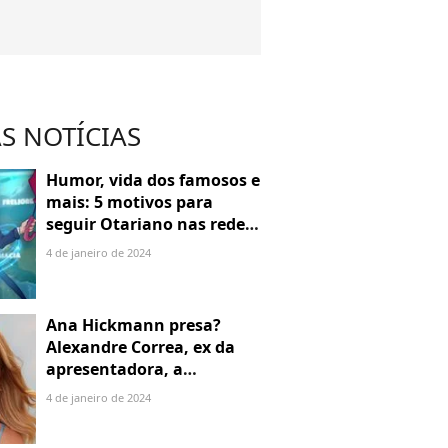
S NOTÍCIAS
Humor, vida dos famosos e
mais: 5 motivos para
seguir Otariano nas redes
sociais
4 de janeiro de 2024
Ana Hickmann presa?
Alexandre Correa, ex da
apresentadora, a
denuncia por alienação
4 de janeiro de 2024
parental