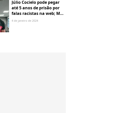
Júlio Cocielo pode pegar
até 5 anos de prisão por
falas racistas na web; MPF
identificou 9 posts com
4 de janeiro de 2024
preconceito racial