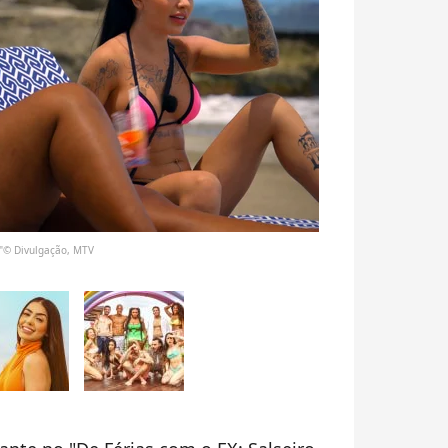
e"© Divulgação, MTV