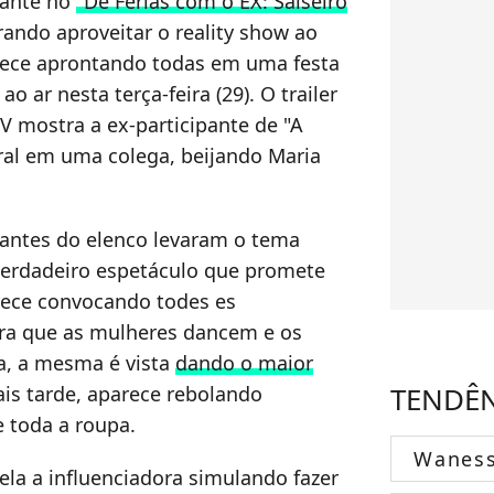
tante no
"De Férias com o EX: Salseiro
urando aproveitar o reality show ao
rece aprontando todas em uma festa
o ar nesta terça-feira (29). O trailer
V mostra a ex-participante de "A
ral em uma colega, beijando Maria
rantes do elenco levaram o tema
verdadeiro espetáculo que promete
arece convocando todes es
ara que as mulheres dancem e os
, a mesma é vista
dando o maior
TENDÊ
ais tarde, aparece rebolando
e toda a roupa.
Wanes
ela a influenciadora simulando fazer