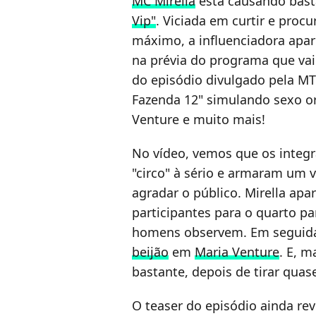
MC Mirella
está causando bas
Vip"
. Viciada em curtir e proc
máximo, a influenciadora apa
na prévia do programa que vai a
do episódio divulgado pela MT
Fazenda 12" simulando sexo o
Venture e muito mais!
No vídeo, vemos que os integ
"circo" à sério e armaram um 
agradar o público. Mirella ap
participantes para o quarto p
homens observem. Em seguida
beijão
em
Maria Venture
. E, m
bastante, depois de tirar quas
O teaser do episódio ainda rev