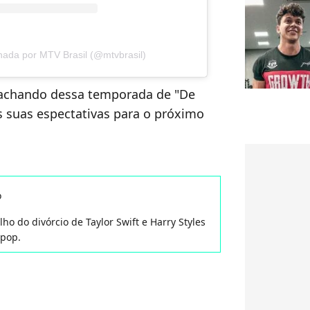
hada por MTV Brasil (@mtvbrasil)
á achando dessa temporada de "De
s suas espectativas para o próximo
o
ho do divórcio de Taylor Swift e Harry Styles
 pop.