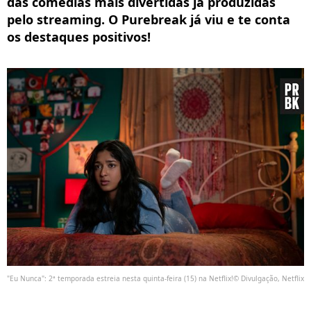
das comédias mais divertidas já produzidas
pelo streaming. O Purebreak já viu e te conta
os destaques positivos!
"Eu Nunca": 2ª temporada estreia nesta quinta-feira (15) na Netflix!© Divulgação, Netflix