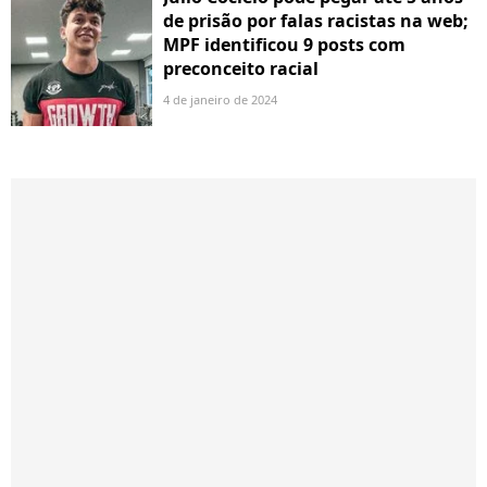
de prisão por falas racistas na web;
MPF identificou 9 posts com
preconceito racial
4 de janeiro de 2024