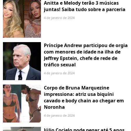
Anitta e Melody terão 3 músicas
juntas! Saiba tudo sobre a parceria
4 de janeiro de 2024
Príncipe Andrew participou de orgia
com menores de idade na ilha de
Jeffrey Epstein, chefe de rede de
tráfico sexual
4 de janeiro de 2024
Corpo de Bruna Marquezine
impressiona: atriz usa biquíni
cavado e body chain ao chegar em
Noronha
4 de janeiro de 2024
Júlio Cocielo pode pegar até 5 anos