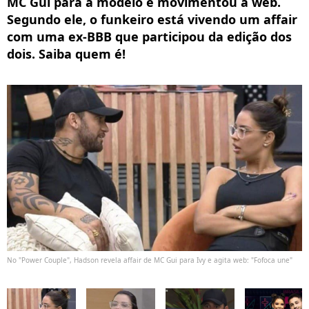
MC Gui para a modelo e movimentou a web.
Segundo ele, o funkeiro está vivendo um affair
com uma ex-BBB que participou da edição dos
dois. Saiba quem é!
No "Power Couple", Hadson revela affair de MC Gui para Ivy e agita web: "Fofoca une"