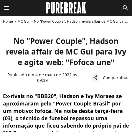
menu
search
Home
MC Gui
No "Power Couple", Hadson revela affair de MC Gui para Ivy e agita web: "Fofoca une"
No "Power Couple", Hadson
revela affair de MC Gui para Ivy
e agita web: "Fofoca une"
Publicado em 4 de maio de 2022 às
Compartilhar
share
09:39
Ex-rivais no "BBB20", Hadson e Ivy Moraes se
aproximaram pelo "Power Couple Brasil" por
um motivo: fofoca. Na noite desta terça-feira
(03), o técnido de futebol repassou uma
informação que ficou sabendo do próprio pai de