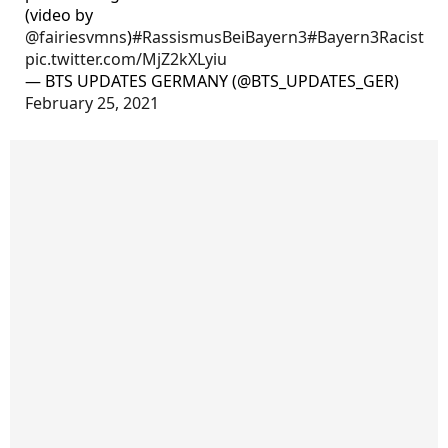
(video by
@fairiesvmns
)
#RassismusBeiBayern3
#Bayern3Racist
pic.twitter.com/MjZ2kXLyiu
— BTS UPDATES GERMANY (@BTS_UPDATES_GER)
February 25, 2021