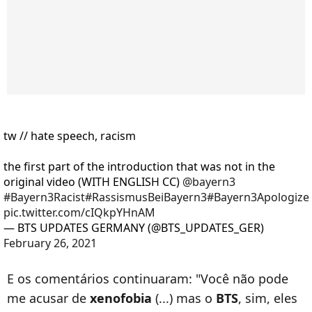
tw // hate speech, racism
the first part of the introduction that was not in the
original video (WITH ENGLISH CC)
@bayern3
#Bayern3Racist
#RassismusBeiBayern3
#Bayern3Apologize
pic.twitter.com/cIQkpYHnAM
— BTS UPDATES GERMANY (@BTS_UPDATES_GER)
February 26, 2021
E os comentários continuaram: "Você não pode
me acusar de
xenofobia
(...) mas o
BTS
, sim, eles