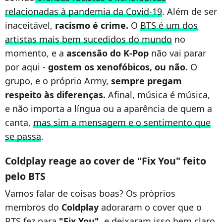
relacionadas à pandemia da Covid-19
. Além de ser
inaceitável,
racismo é crime.
O
BTS é um dos
artistas mais bem sucedidos do mundo
no
momento, e a
ascensão do K-Pop
não vai parar
por aqui -
gostem os xenofóbicos, ou não.
O
grupo, e o próprio Army,
sempre pregam
respeito às diferenças.
Afinal, música é música,
e não importa a língua ou a aparência de quem a
canta,
mas sim a mensagem e o sentimento que
se passa
.
Coldplay reage ao cover de "Fix You" feito
pelo BTS
Vamos falar de coisas boas? Os próprios
membros do
Coldplay
adoraram o cover que o
BTS fez para
"Fix You"
, e deixaram isso bem claro