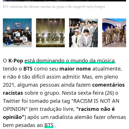
BTS: radialista faz ofensas racistas ao grupo e fãs reagem© Getty Images
O
K-Pop
está dominando o mundo da música
,
tendo o
BTS
como seu
maior nome
atualmente,
e não é tão difícil assim admitir. Mas, em pleno
2021, algumas pessoas ainda fazem
comentários
racistas
sobre o grupo. Nesta sexta-feira (26) o
Twitter foi tomado pela tag "RACISM IS NOT AN
OPINION" (em tradução livre,
"racismo não é
opinião"
) após um radialista alemão fazer ofensas
bem pesadas ao
BTS
.