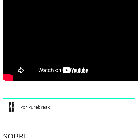
Por
Purebreak
|
SOBRE