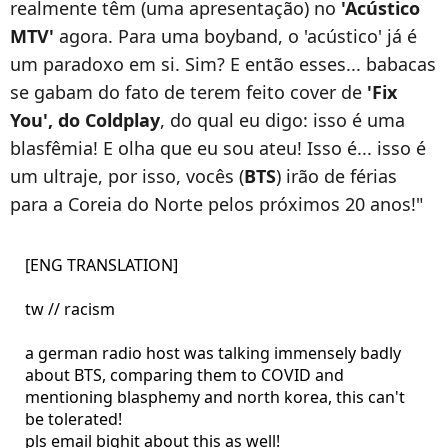
realmente têm (uma apresentação) no
'Acústico
MTV'
agora. Para uma boyband, o 'acústico' já é
um paradoxo em si. Sim? E então esses... babacas
se gabam do fato de terem feito cover de
'Fix
You', do Coldplay
, do qual eu digo: isso é uma
blasfêmia! E olha que eu sou ateu! Isso é... isso é
um ultraje, por isso, vocês (
BTS
) irão de férias
para a Coreia do Norte pelos próximos 20 anos!"
[ENG TRANSLATION]
tw // racism
a german radio host was talking immensely badly
about BTS, comparing them to COVID and
mentioning blasphemy and north korea, this can't
be tolerated!
pls email bighit about this as well!