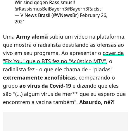
Wir sind gegen Rassismus!!
!
#RassismusBeiBayern3
#Bayern3Racist
— V News Brasil (@VNewsBr)
February 26,
2021
Uma
Army alemã
subiu um vídeo na plataforma,
que mostra o radialista destilando as ofensas ao
vivo em seu programa. Ao apresentar o
cover de
"Fix You" que o BTS fez no "Acústico MTV"
, o
radialista fez - o que ele chama de - "piadas"
extremamente xenofóbicas
, comparando o
grupo
ao vírus da Covid-19
e dizendo que eles
são "(...) algum vírus de mer** que eu espero que
encontrem a vacina também".
Absurdo, né?!