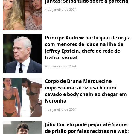
juntas! Saiba tudo sobre a parceria
4 de janeiro de 2024
Príncipe Andrew participou de orgia
com menores de idade na ilha de
Jeffrey Epstein, chefe de rede de
tráfico sexual
4 de janeiro de 2024
Corpo de Bruna Marquezine
impressiona: atriz usa biquíni
cavado e body chain ao chegar em
Noronha
4 de janeiro de 2024
Júlio Cocielo pode pegar até 5 anos
de prisão por falas racistas na web;