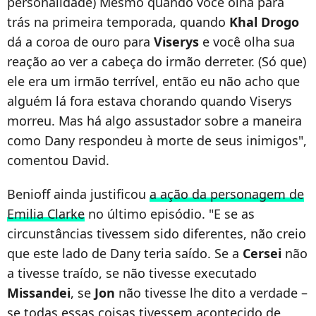
personalidade) Mesmo quando você olha para
trás na primeira temporada, quando
Khal Drogo
dá a coroa de ouro para
Viserys
e você olha sua
reação ao ver a cabeça do irmão derreter. (Só que)
ele era um irmão terrível, então eu não acho que
alguém lá fora estava chorando quando Viserys
morreu. Mas há algo assustador sobre a maneira
como Dany respondeu à morte de seus inimigos",
comentou David.
Benioff ainda justificou
a ação da personagem de
Emilia Clarke
no último episódio. "E se as
circunstâncias tivessem sido diferentes, não creio
que este lado de Dany teria saído. Se a
Cersei
não
a tivesse traído, se não tivesse executado
Missandei
, se
Jon
não tivesse lhe dito a verdade –
se todas essas coisas tivessem acontecido de