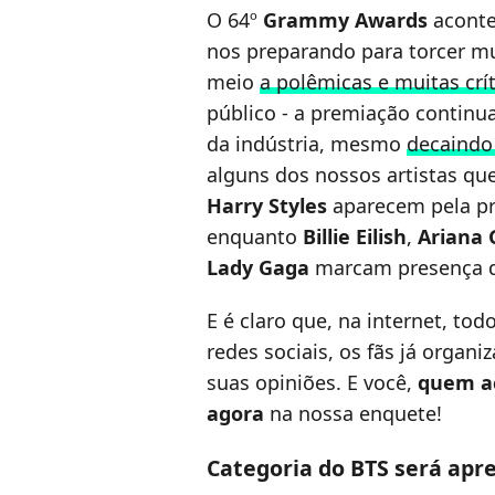
O 64º
Grammy Awards
aconte
nos preparando para torcer mui
meio
a polêmicas e muitas crít
público - a premiação contin
da indústria, mesmo
decaindo
alguns dos nossos artistas qu
Harry Styles
aparecem pela pri
enquanto
Billie Eilish
,
Ariana 
Lady Gaga
marcam presença d
E é claro que, na internet, t
redes sociais, os fãs já organ
suas opiniões. E você,
quem a
agora
na nossa enquete!
Categoria do BTS será apr