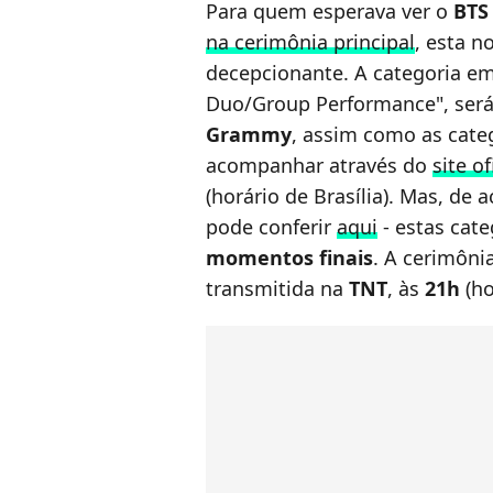
Para quem esperava ver o
BTS
na cerimônia principal
, esta n
decepcionante. A categoria em
Duo/Group Performance", ser
Grammy
, assim como as cate
acompanhar através do
site o
(horário de Brasília). Mas, de
pode conferir
aqui
- estas cat
momentos finais
. A cerimôni
transmitida na
TNT
, às
21h
(ho