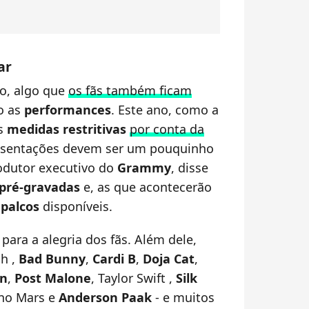
ar
o, algo que
os fãs também ficam
o as
performances
. Este ano, como a
as
medidas restritivas
por conta da
resentações devem ser um pouquinho
rodutor executivo do
Grammy
, disse
pré-gravadas
e, as que acontecerão
 palcos
disponíveis.
para a alegria dos fãs. Além dele,
sh ,
Bad Bunny
,
Cardi B
,
Doja Cat
,
on
,
Post Malone
, Taylor Swift ,
Silk
uno Mars e
Anderson Paak
- e muitos