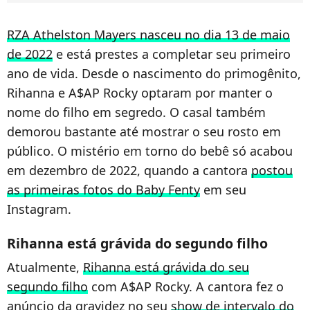
RZA Athelston Mayers nasceu no dia 13 de maio
de 2022
e está prestes a completar seu primeiro
ano de vida. Desde o nascimento do primogênito,
Rihanna e A$AP Rocky optaram por manter o
nome do filho em segredo. O casal também
demorou bastante até mostrar o seu rosto em
público. O mistério em torno do bebê só acabou
em dezembro de 2022, quando a cantora
postou
as primeiras fotos do Baby Fenty
em seu
Instagram.
Rihanna está grávida do segundo filho
Atualmente,
Rihanna está grávida do seu
segundo filho
com A$AP Rocky. A cantora fez o
anúncio da gravidez no seu
show de intervalo do