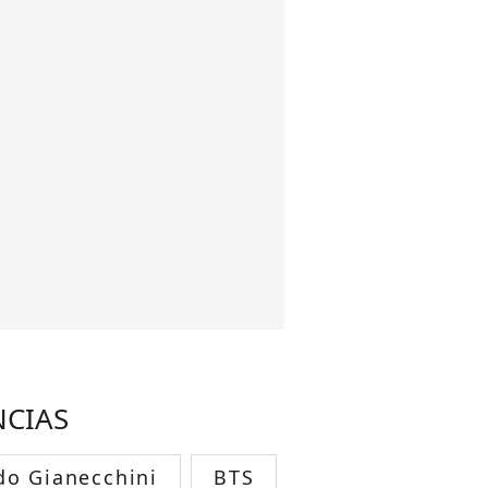
NCIAS
do Gianecchini
BTS