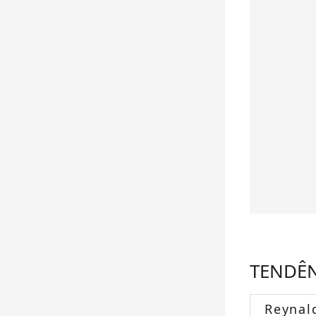
TENDÊ
Reynal