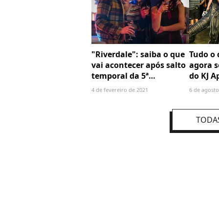
"Riverdale": saiba o que
Tudo o
vai acontecer após salto
agora s
temporal da 5ª
do KJ A
temporada
Carson,
4 de fevereiro de 2021
6 de agosto
TODAS