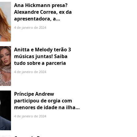
Ana Hickmann presa?
Alexandre Correa, ex da
apresentadora, a
denuncia por alienação
4 de janeiro de 2024
parental
Anitta e Melody terão 3
músicas juntas! Saiba
tudo sobre a parceria
4 de janeiro de 2024
Príncipe Andrew
participou de orgia com
menores de idade na ilha
de Jeffrey Epstein, chefe de
4 de janeiro de 2024
rede de tráfico sexual