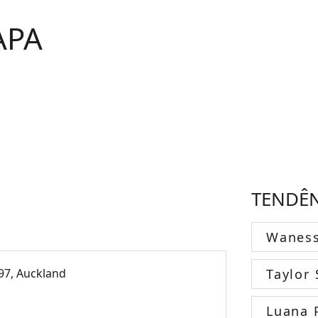
APA
TENDÊ
Wanes
Taylor 
97, Auckland
Luana 