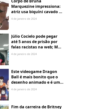
Corpo de Bruna
Marquezine impressiona:
atriz usa biquíni cavado e
body chain ao chegar em
4 de janeiro de 2024
Noronha
Júlio Cocielo pode pegar
até 5 anos de prisão por
falas racistas na web; MPF
identificou 9 posts com
4 de janeiro de 2024
preconceito racial
Este videogame Dragon
Ball é mais bonito que o
desenho animado e é um
verdadeiro candidato ao
4 de janeiro de 2024
próximo Sparking! Zero!
Fim da carreira de Britney