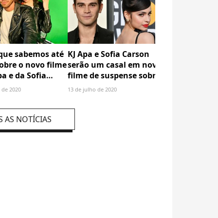
 que sabemos até
KJ Apa e Sofia Carson
KJ Apa não s
obre o novo filme
serão um casal em novo
sobre movime
pa e da Sofia
filme de suspense sobre
Lives Matter 
 "Songbird"
uma pandemia. Saiba
envolvendo e
 de 2020
13 de julho de 2020
16 de junho de 2020
mais
 AS NOTÍCIAS