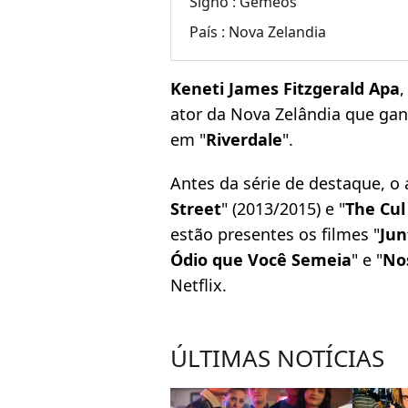
Signo :
Gêmeos
País :
Nova Zelandia
Keneti James Fitzgerald Apa
ator da Nova Zelândia que ga
em "
Riverdale
".
Antes da série de destaque, o a
Street
" (2013/2015) e "
The Cul
estão presentes os filmes "
Jun
Ódio que Você Semeia
" e "
No
Netflix.
ÚLTIMAS NOTÍCIAS