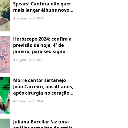
Spears! Cantora não quer
mais lançar álbuns novos:
"Nunca vou voltar"
4 de janeiro de 2024
Horóscopo 2024: confira a
previsão de hoje, 4º de
janeiro, para seu signo
4 de janeiro de 2024
Morre cantor sertanejo
João Carreiro, aos 41 anos,
após cirurgia no coração;
morte causa comoção na
4 de janeiro de 2024
web
Juliana Bacellar faz uma