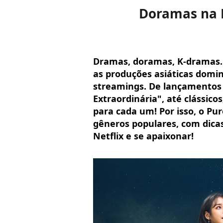
Doramas na N
Dramas, doramas, K-dramas..
as produções asiáticas domi
streamings. De lançamentos
Extraordinária", até clássi
para cada um! Por isso, o Pu
gêneros populares, com dicas 
Netflix e se apaixonar!