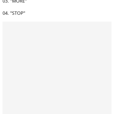
03. "MORE"
04. "STOP"