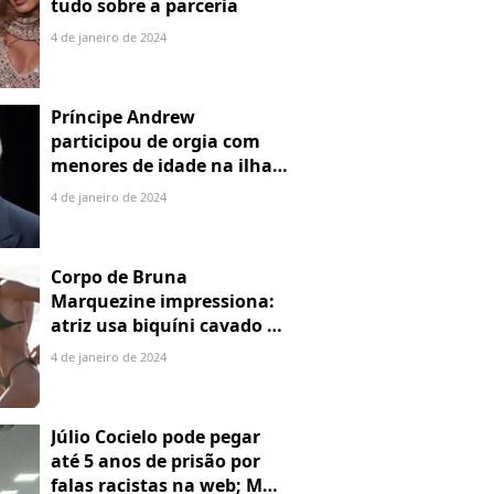
tudo sobre a parceria
4 de janeiro de 2024
Príncipe Andrew
participou de orgia com
menores de idade na ilha
de Jeffrey Epstein, chefe de
4 de janeiro de 2024
rede de tráfico sexual
Corpo de Bruna
Marquezine impressiona:
atriz usa biquíni cavado e
body chain ao chegar em
4 de janeiro de 2024
Noronha
Júlio Cocielo pode pegar
até 5 anos de prisão por
falas racistas na web; MPF