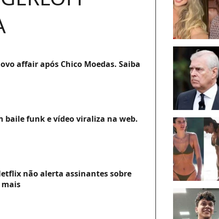
A
ovo affair após Chico Moedas. Saiba
baile funk e vídeo viraliza na web.
tflix não alerta assinantes sobre
e mais