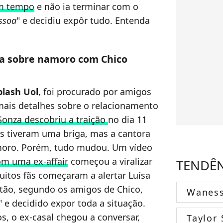
um tempo
e não ia terminar com o
essoa
" e decidiu expôr tudo. Entenda
ia sobre namoro com Chico
plash Uol
, foi procurado por amigos
ais detalhes sobre o relacionamento
Sonza descobriu a traição
no dia 11
is tiveram uma briga, mas a cantora
amoro. Porém, tudo mudou. Um vídeo
m uma ex-affair
começou a viralizar
TENDÊ
uitos fãs começaram a alertar Luísa
ntão, segundo os amigos de Chico,
Wanes
" e decidido expor toda a situação.
, o ex-casal chegou a conversar,
Taylor 