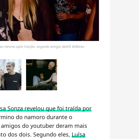
edas mesmo após traição, segundo amigos dele© AGNews
ísa Sonza revelou que foi traída por
rmino do namoro durante o
, amigos do youtuber deram mais
to dos dois. Segundo eles,
Luísa