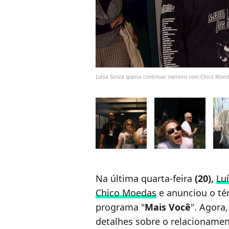
Luísa Sonza queria continuar namoro com Chico Mo
Na última quarta-feira
(20),
Lu
Chico Moedas
e anunciou o té
programa "
Mais Você
". Agora
detalhes sobre o relacionamen