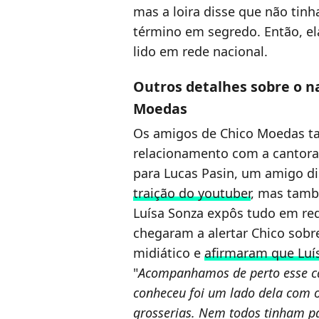
mas a loira disse que não tinh
término em segredo. Então, el
lido em rede nacional.
Outros detalhes sobre o n
Moedas
Os amigos de Chico Moedas t
relacionamento com a cantora 
para Lucas Pasin, um amigo d
traição do youtuber
, mas tam
Luísa Sonza expôs tudo em red
chegaram a alertar Chico sob
midiático e
afirmaram que Luí
"
Acompanhamos de perto esse ca
conheceu foi um lado dela com 
grosserias. Nem todos tinham pa