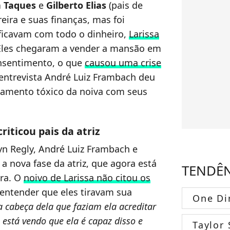
a Taques
e
Gilberto Elias
(pais de
eira e suas finanças, mas foi
ficavam com todo o dinheiro,
Larissa
 Eles chegaram a vender a mansão em
onsentimento, o que
causou uma crise
 entrevista André Luiz Frambach deu
namento tóxico da noiva com seus
riticou pais da atriz
yn Regly, André Luiz Frambach e
a nova fase da atriz, que agora está
TENDÊ
ira. O
noivo de Larissa não citou os
 entender que eles tiravam sua
One Di
 cabeça dela que faziam ela acreditar
 está vendo que ela é capaz disso e
Taylor 