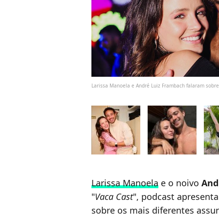
Larissa Manoela e André Luiz Frambach falaram sobre
Larissa Manoela
e o noivo
And
"
Vaca Cast
", podcast apresent
sobre os mais diferentes assu