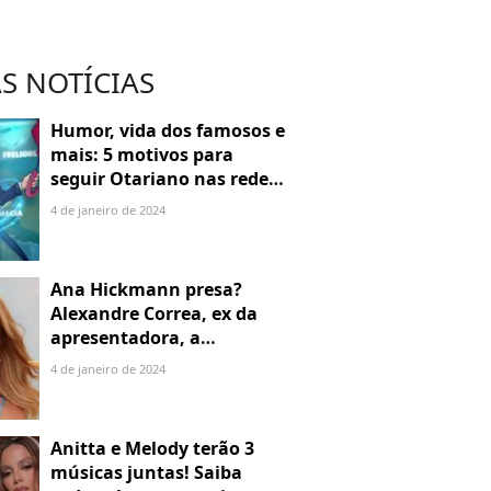
S NOTÍCIAS
Humor, vida dos famosos e
mais: 5 motivos para
seguir Otariano nas redes
sociais
4 de janeiro de 2024
Ana Hickmann presa?
Alexandre Correa, ex da
apresentadora, a
denuncia por alienação
4 de janeiro de 2024
parental
Anitta e Melody terão 3
músicas juntas! Saiba