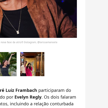
 nova fase da atriz© Instagram, @larissamanoela
ré Luiz Frambach
participaram do
ado por
Evelyn Regly
. Os dois falaram
ntos, incluindo a relação conturbada