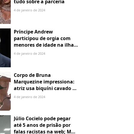
tudo sobre a parceria
4 de janeiro de 2024
Príncipe Andrew
participou de orgia com
menores de idade na ilha
de Jeffrey Epstein, chefe de
4 de janeiro de 2024
rede de tráfico sexual
Corpo de Bruna
Marquezine impressiona:
atriz usa biquíni cavado e
body chain ao chegar em
4 de janeiro de 2024
Noronha
Júlio Cocielo pode pegar
até 5 anos de prisão por
falas racistas na web; MPF