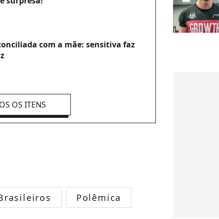
e surpresa!
conciliada com a mãe: sensitiva faz
iz
OS OS ITENS
rasileiros
Polêmica