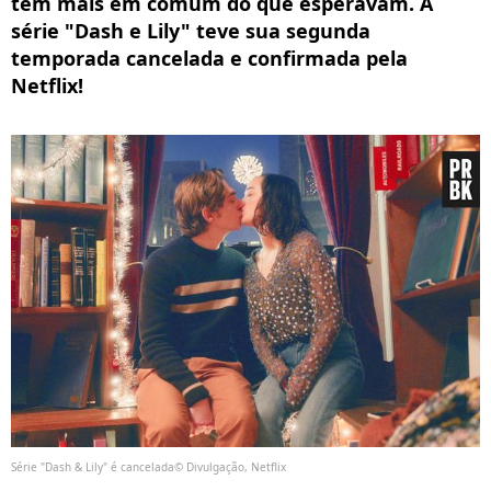
têm mais em comum do que esperavam. A
série "Dash e Lily" teve sua segunda
temporada cancelada e confirmada pela
Netflix!
Série "Dash & Lily" é cancelada© Divulgação, Netflix