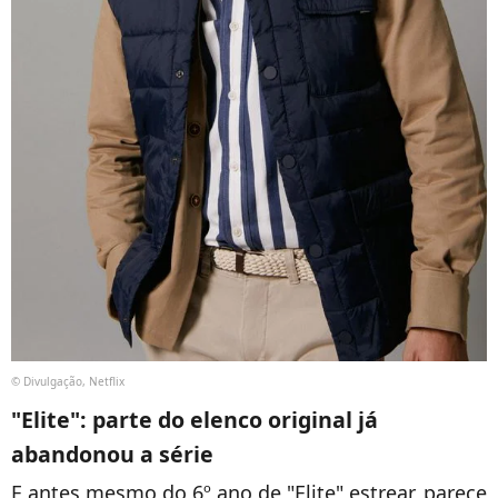
© Divulgação, Netflix
"Elite": parte do elenco original já
abandonou a série
E antes mesmo do 6º ano de "Elite" estrear
, parece