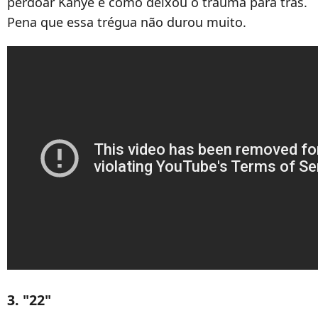
perdoar Kanye e como deixou o trauma para trás.
Pena que essa trégua não durou muito.
3. "22"