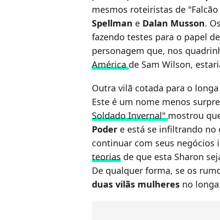
mesmos roteiristas de "Falcão
Spellman
e
Dalan Musson
. O
fazendo testes para o papel d
personagem que, nos quadrinh
América
de Sam Wilson, estari
Outra vilã cotada para o longa
Este é um nome menos surpre
Soldado Invernal"
mostrou qu
Poder
e está se infiltrando n
continuar com seus negócios il
teorias
de que esta Sharon sej
De qualquer forma, se os rumor
duas vilãs mulheres
no longa