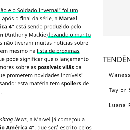
cão e o Soldado Invernal" foi um
 após o final da série, a
Marvel
ica 4"
está sendo produzido pelo
on
(Anthony Mackie)
levando o manto
ãs não tiveram muitas notícias sobre
ou nem mesmo na
lista de próximas
TENDÊ
ue pode significar que o lançamento
umores sobre as
possíveis vilãs
da
Wanes
que prometem novidades incríveis!
visando: esta matéria tem
spoilers
de
Taylor 
"
.
Luana 
ashtag News
, a Marvel já começou a
ão América 4"
, que será escrito pelos