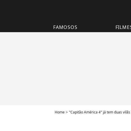
FAMOSOS
FILME
Home
"Capitão América 4" já tem duas vilã