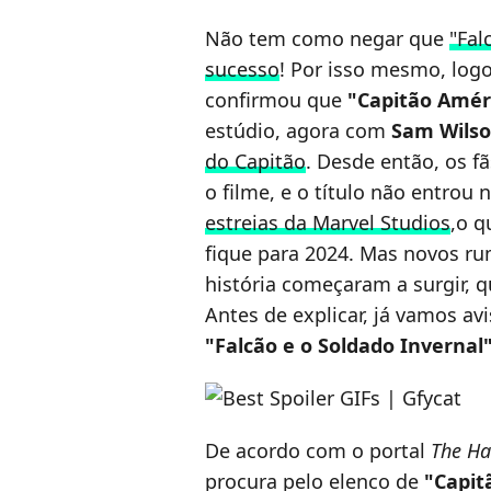
Não tem como negar que
"Fal
sucesso
! Por isso mesmo, logo
confirmou que
"Capitão Amér
estúdio, agora com
Sam Wils
do Capitão
. Desde então, os f
o filme, e o título não entr
estreias da Marvel Studios
,o q
fique para 2024. Mas novos r
história começaram a surgir, 
Antes de explicar, já vamos a
"Falcão e o Soldado Invernal
De acordo com o portal
The H
procura pelo elenco de
"Capit