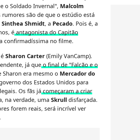
 e o Soldado Invernal",
Malcolm
s rumores são de que o estúdio está
e
Sinthea Shmidt
, a
Pecado
. Pois é, a
os, é
antagonista do Capitão
a confirmadíssima no filme.
 é
Sharon Carter
(Emily VanCamp).
endente, já que
o final de "Falcão e o
e Sharon era mesmo o
Mercador do
o governo dos Estados Unidos para
egais. Os fãs já
começaram a criar
a, na verdade, uma
Skrull
disfarçada.
es forem reais, será incrível ver
.