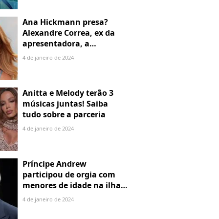
Ana Hickmann presa?
Alexandre Correa, ex da
apresentadora, a
denuncia por alienação
4 de janeiro de 2024
parental
Anitta e Melody terão 3
músicas juntas! Saiba
tudo sobre a parceria
4 de janeiro de 2024
Príncipe Andrew
participou de orgia com
menores de idade na ilha
de Jeffrey Epstein, chefe de
4 de janeiro de 2024
rede de tráfico sexual