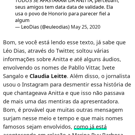
TODOS SE AFASTARAM DA ANITTA; percebam,
seus amigos tem data data de validade. Ela
usa o povo de Honorio para parecer fiel a
algum
— LeoDias (@euleodias)
May 25, 2020
Bom, se você está lendo esse texto, já sabe que
Léo Dias, através do Twitter, soltou várias
informações sobre Anitta e até alguns áudios,
envolvendo os nomes de Pabllo Vittar, Ivete
Sangalo e
Claudia Leitte
. Além disso, o jornalista
usou o Instagram para desmentir essa história de
que chantageava Anitta e que isso não passava
de mais uma das mentiras da apresentadora.
Bom, é provável que muitas outras mensagem
surjam nesse meio e tempo e que mais nomes
famosos sejam envolvidos,
como já está
acontecendo em relação a Marina Ruy Barbosa
.