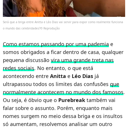
Será que a briga entre Anitta e Léo Dias vai servir para expor como realmente funciona
o mundo das celebridades?© Reprodução
Como estamos passando por uma pademia
e
somos obrigados a ficar dentro de casa, qualquer
pequena discussão
vira uma grande treta nas
redes sociais
. No entanto, o que está
acontecendo entre
Anitta
e
Léo Dias
já
ultrapassou todos os limites das confusões
que
normalmente acontecem no mundo dos famosos
.
Ou seja, é óbvio que o
Purebreak
também vai
falar sobre o assunto. Porém, enquanto mais
nomes surgem no meio dessa briga e os insultos
só aumentam, resolvemos analisar um outro