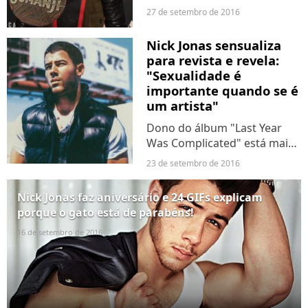
participar da produção.
27 de setembro de 2016
Nick Jonas sensualiza
para revista e revela:
"Sexualidade é
importante quando se é
um artista"
Dono do álbum "Last Year
Was Complicated" está mais
quente do que nunca!
23 de setembro de 2016
Nick Jonas faz aniversário e 24 GIFs explicam
porque o gato está de parabéns!
16 de setembro de 2016