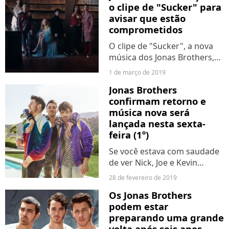
integrante dos Jonas
o clipe de "Sucker" para
Brothers e de tudo...
avisar que estão
comprometidos
O clipe de "Sucker", a nova
música dos Jonas Brothers,
saiu nesta sexta-feira (1º), e
1 de março de 2019
nós estamos no chão! Além
Jonas Brothers
da canção ser muito boa, a
confirmam retorno e
presença de Sophie Turner,
música nova será
Priyanka Chopra...
lançada nesta sexta-
feira (1º)
Se você estava com saudade
de ver Nick, Joe e Kevin
juntos, pode comemorar
28 de fevereiro de 2019
porque os Jonas Brothers
Os Jonas Brothers
estão de volta! Depois de
podem estar
muitos boatos, a
preparando uma grande
confirmação do retorno veio
volta após seis anos