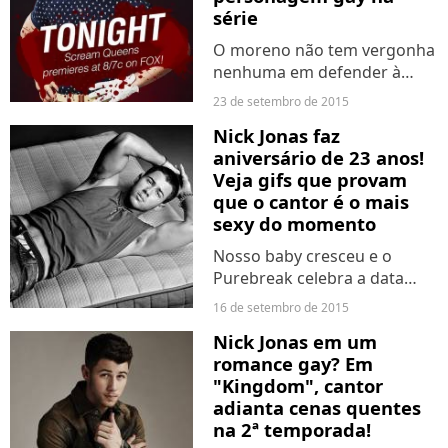
série
O moreno não tem vergonha
nenhuma em defender à
comunidade LGBT em seus
23 de setembro de 2015
personagens na televisão.
Nick Jonas faz
Que fofo!
aniversário de 23 anos!
Veja gifs que provam
que o cantor é o mais
sexy do momento
Nosso baby cresceu e o
Purebreak celebra a data
especial em alto estilo! Vai
16 de setembro de 2015
ficar de fora dessa?
Nick Jonas em um
romance gay? Em
"Kingdom", cantor
adianta cenas quentes
na 2ª temporada!