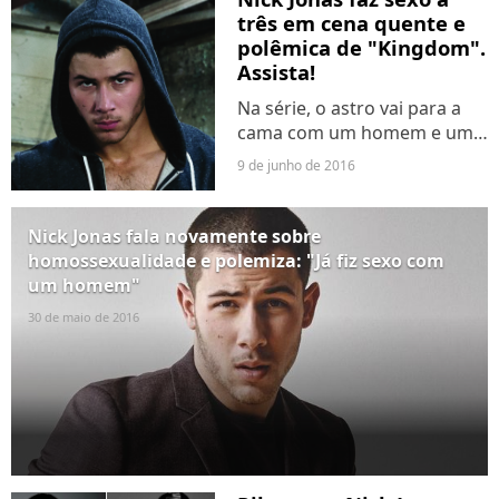
separação. Saiba mais!
três em cena quente e
polêmica de "Kingdom".
Assista!
Na série, o astro vai para a
cama com um homem e uma
mulher.
9 de junho de 2016
Nick Jonas fala novamente sobre
homossexualidade e polemiza: "Já fiz sexo com
um homem"
30 de maio de 2016