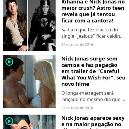
Rihanna e Nick Jonas no
maior crush? Astro teen
revela que já tentou
ficar com a cantora!
Saiba o que fez o astro do
single "Jealous" ficar caidinho
pela estrela pop!
27 de maio de 2016
Nick Jonas surge sem
player2
camisa e faz pegação
em trailer de "Careful
What You Wish For", seu
novo filme
O longa-metragem será
lançado no mesmo dia que o
CD "Last Year Was
27 de maio de 2016
Complicated", primeiro
Nick Jonas aparece sexy
álbum do cantor.
player2
e na maior pegação no