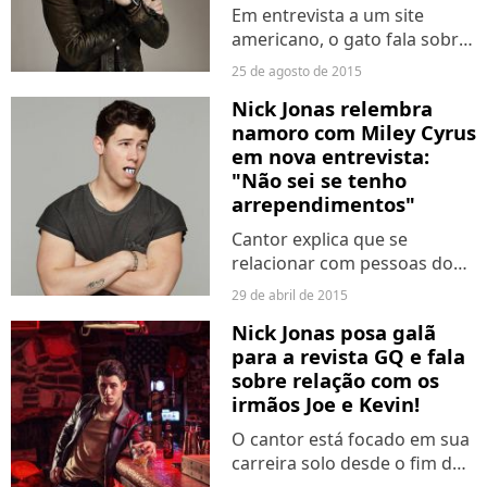
Em entrevista a um site
americano, o gato fala sobre
a vida de Nate Kulina, seu
25 de agosto de 2015
personagem na trama.
Nick Jonas relembra
namoro com Miley Cyrus
em nova entrevista:
"Não sei se tenho
arrependimentos"
Cantor explica que se
relacionar com pessoas do
meio artístico é complicado.
29 de abril de 2015
Estrelas viveram um romance
Nick Jonas posa galã
na adolescência, quando
para a revista GQ e fala
eram contratados da Disney.
sobre relação com os
irmãos Joe e Kevin!
O cantor está focado em sua
carreira solo desde o fim do
Jonas Brothers.