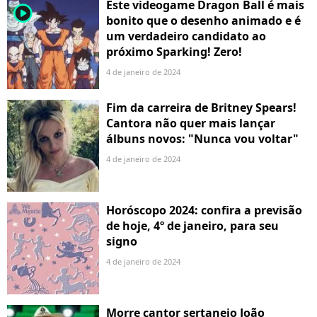
Este videogame Dragon Ball é mais
player2
bonito que o desenho animado e é
um verdadeiro candidato ao
próximo Sparking! Zero!
4 de janeiro de 2024
Fim da carreira de Britney Spears!
Cantora não quer mais lançar
álbuns novos: "Nunca vou voltar"
4 de janeiro de 2024
Horóscopo 2024: confira a previsão
de hoje, 4º de janeiro, para seu
signo
4 de janeiro de 2024
Morre cantor sertanejo João