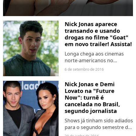
Nick Jonas aparece
transando e usando
drogas no filme "Goat"
em novo trailer! Assista!
Longa chega aos cinemas
norte-americanos no
próximo dia 23 de setembro.
6 de setembro de 2016
Nick Jonas e Demi
Lovato na "Future
Now": turnê é
cancelada no Brasil,
segundo jornalista
Shows já tinham sido adiados
para o segundo semestre de
2016.