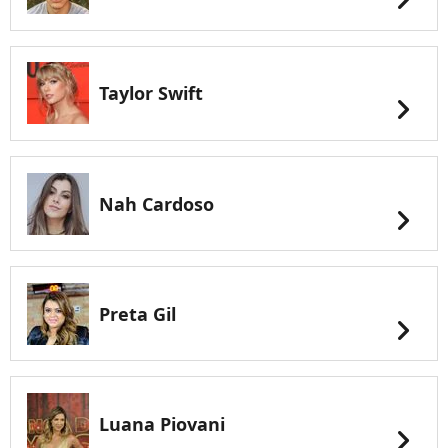
Taylor Swift
chevron_right
Nah Cardoso
chevron_right
Preta Gil
chevron_right
Luana Piovani
chevron_right