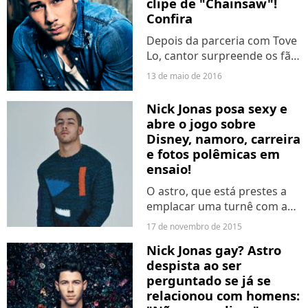
clipe de "Chainsaw"!
Confira
Depois da parceria com Tove
Lo, cantor surpreende os fãs
com segundo single do
13 de maio de 2016
álbum "Last Year Was
Complicated".
Nick Jonas posa sexy e
abre o jogo sobre
Disney, namoro, carreira
e fotos polêmicas em
ensaio!
O astro, que está prestes a
emplacar uma turnê com a
estrela Demi Lovato, deu
17 de novembro de 2015
uma super entrevista para a
Nick Jonas gay? Astro
revista ID. Confira!
despista ao ser
perguntado se já se
relacionou com homens: