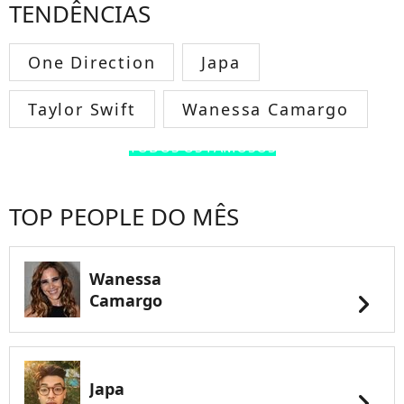
TENDÊNCIAS
One Direction
Japa
Taylor Swift
Wanessa Camargo
TODOS OS FAMOSOS
TOP PEOPLE DO MÊS
Wanessa
chevron_right
Camargo
Japa
chevron_right