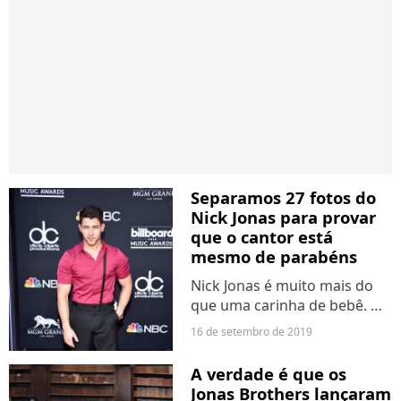
Separamos 27 fotos do
Nick Jonas para provar
que o cantor está
mesmo de parabéns
Nick Jonas é muito mais do
que uma carinha de bebê. Os
fãs então, que
16 de setembro de 2019
acompanharam tudo de
perto, já estão mais do que
A verdade é que os
cientes do potencial do
Jonas Brothers lançaram