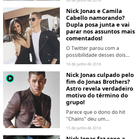
30 de junho de 2016
Nick Jonas e Camila
Cabello namorando?
Dupla posa junta e vai
parar nos assuntos mais
comentados!
O Twitter parou com a
possibilidade desses dois
estarem em algum
16 de junho de 2016
romance... Será?
Nick Jonas culpado pelo
player2
fim do Jonas Brothers?
Astro revela verdadeiro
motivo do término do
grupo!
Parece que o dono do hit
"Chains" deu um
empurrãozinho para que o
15 de junho de 2016
grupo anunciasse sua
Nick Jonas faz sexo a