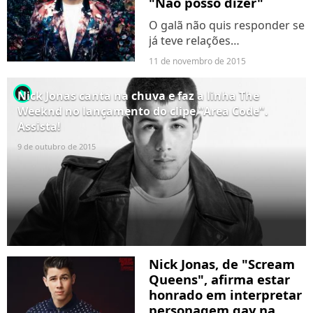
"Não posso dizer"
O galã não quis responder se
já teve relações
homossexuais.
11 de novembro de 2015
player2
Nick Jonas canta na chuva e faz a linha The
Weeknd no lançamento do clipe "Area Code".
Assista!
9 de outubro de 2015
Nick Jonas, de "Scream
Queens", afirma estar
honrado em interpretar
personagem gay na