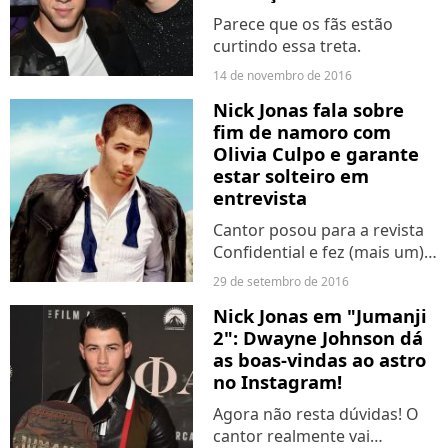
Parece que os fãs estão
curtindo essa treta.
14 de novembro de 2016
Nick Jonas fala sobre
fim de namoro com
Olivia Culpo e garante
estar solteiro em
entrevista
Cantor posou para a revista
Confidential e fez (mais um)
ensaio fotográfico incrível.
29 de setembro de 2016
Nick Jonas em "Jumanji
2": Dwayne Johnson dá
as boas-vindas ao astro
no Instagram!
Agora não resta dúvidas! O
cantor realmente vai