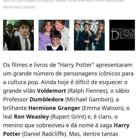
quem é e personagem da saga por apenas um detalhe neste teste© Reprodução,
Warner Bros. Pictures
Os filmes e livros de "Harry Potter" apresentaram
um grande número de personagens icônicos para
a cultura pop. Ainda hoje é difícil de esquecer o
grande vilão
Voldemort
(Ralph Fiennes), o sábio
Professor
Dumbledore
(Michael Gambon), a
brilhante
Hermione Granger
(Emma Watson), o
leal
Ron Weasley
(Rupert Grint) e, é claro, o
menino que sobreviveu e dá nome à saga
Harry
Potter
(Daniel Radcliffe). Mas, dentre tantas