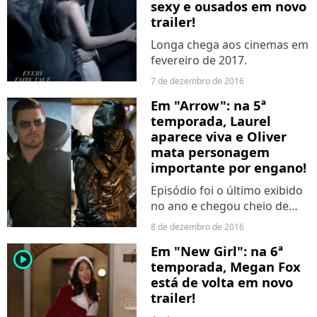
sexy e ousados em novo
trailer!
Longa chega aos cinemas em
fevereiro de 2017.
7 de dezembro de 2016
Em "Arrow": na 5ª
temporada, Laurel
aparece viva e Oliver
mata personagem
importante por engano!
Episódio foi o último exibido
no ano e chegou cheio de
reviravoltas.
8 de dezembro de 2016
Em "New Girl": na 6ª
player2
temporada, Megan Fox
está de volta em novo
trailer!