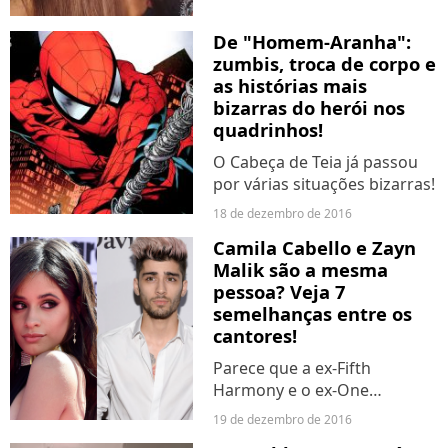
que ela tem 12 anos...
De "Homem-Aranha":
zumbis, troca de corpo e
as histórias mais
bizarras do herói nos
quadrinhos!
O Cabeça de Teia já passou
por várias situações bizarras!
18 de dezembro de 2016
Camila Cabello e Zayn
Malik são a mesma
pessoa? Veja 7
semelhanças entre os
cantores!
Parece que a ex-Fifth
Harmony e o ex-One
Direction são bem parecidos,
19 de dezembro de 2016
né?