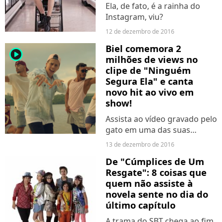
Ela, de fato, é a rainha do
Instagram, viu?
12 de dezembro de 2016
Biel comemora 2
player2
milhões de views no
clipe de "Ninguém
Segura Ela" e canta
novo hit ao vivo em
show!
Assista ao vídeo gravado pelo
gato em uma das suas
apresentações!
13 de dezembro de 2016
De "Cúmplices de Um
Resgate": 8 coisas que
quem não assiste à
novela sente no dia do
último capítulo
A trama do SBT chega ao fim