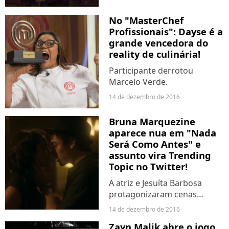
No "MasterChef
Profissionais": Dayse é a
grande vencedora do
reality de culinária!
Participante derrotou
Marcelo Verde.
14 de dezembro de 2016
Bruna Marquezine
aparece nua em "Nada
Será Como Antes" e
assunto vira Trending
Topic no Twitter!
A atriz e Jesuíta Barbosa
protagonizaram cenas
quentes na última terça-feira
14 de dezembro de 2016
(13).
Zayn Malik abre o jogo