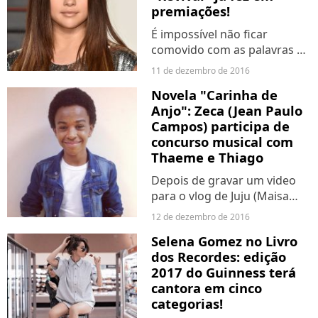
premiações!
É impossível não ficar
comovido com as palavras de
Selena durante esses
11 de dezembro de 2016
eventos.
Novela "Carinha de
Anjo": Zeca (Jean Paulo
Campos) participa de
concurso musical com
Thaeme e Thiago
Depois de gravar um video
para o vlog de Juju (Maisa
Silva), chega o dia do
12 de dezembro de 2016
concurso!
Selena Gomez no Livro
dos Recordes: edição
2017 do Guinness terá
cantora em cinco
categorias!