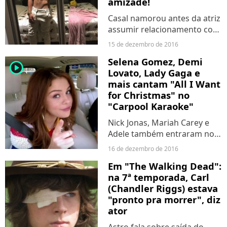
amizade!
Casal namorou antes da atriz
assumir relacionamento com
João Guilherme.
15 de dezembro de 2016
Selena Gomez, Demi
player2
Lovato, Lady Gaga e
mais cantam "All I Want
for Christmas" no
"Carpool Karaoke"
Nick Jonas, Mariah Carey e
Adele também entraram no
clima de Natal com a canção.
16 de dezembro de 2016
Em "The Walking Dead":
na 7ª temporada, Carl
(Chandler Riggs) estava
"pronto pra morrer", diz
ator