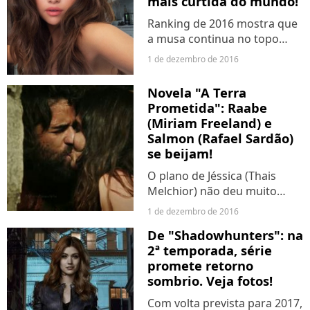
mais curtida do mundo!
Ranking de 2016 mostra que
a musa continua no topo
mesmo depois de ficar
1 de dezembro de 2016
meses sem publicar nada.
Arrasou!
Novela "A Terra
Prometida": Raabe
(Miriam Freeland) e
Salmon (Rafael Sardão)
se beijam!
O plano de Jéssica (Thais
Melchior) não deu muito
certo e acabou juntando
1 de dezembro de 2016
ainda mais o casal!
De "Shadowhunters": na
2ª temporada, série
promete retorno
sombrio. Veja fotos!
Com volta prevista para 2017,