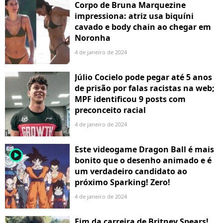
Corpo de Bruna Marquezine
impressiona: atriz usa biquíni
cavado e body chain ao chegar em
Noronha
4 de janeiro de 2024
Júlio Cocielo pode pegar até 5 anos
de prisão por falas racistas na web;
MPF identificou 9 posts com
preconceito racial
4 de janeiro de 2024
Este videogame Dragon Ball é mais
player2
bonito que o desenho animado e é
um verdadeiro candidato ao
próximo Sparking! Zero!
4 de janeiro de 2024
Fim da carreira de Britney Spears!