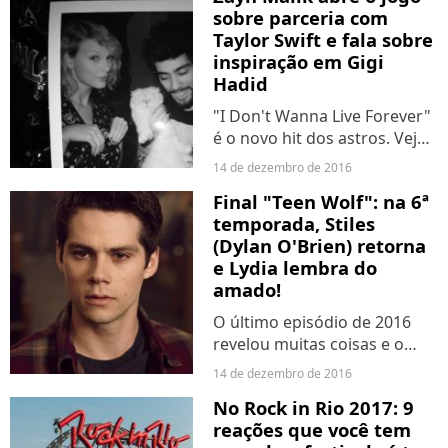
sobre parceria com
Taylor Swift e fala sobre
inspiração em Gigi
Hadid
"I Don't Wanna Live Forever"
é o novo hit dos astros. Veja
a entrevista do gato
14 de dezembro de 2016
revelando tudo sobre a
Final "Teen Wolf": na 6ª
música!
temporada, Stiles
(Dylan O'Brien) retorna
e Lydia lembra do
amado!
O último episódio de 2016
revelou muitas coisas e o
Purebreak conta tudo para
14 de dezembro de 2016
vocês!
No Rock in Rio 2017: 9
reações que você tem