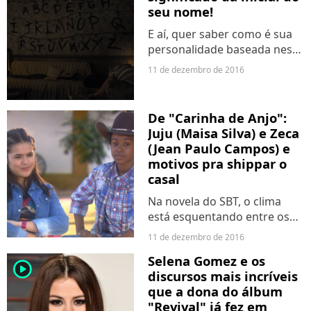
seu nome!
E aí, quer saber como é sua
personalidade baseada nesse
detalhe? Então vem conferir!
11 de dezembro de 2016
De "Carinha de Anjo":
Juju (Maisa Silva) e Zeca
(Jean Paulo Campos) e
motivos pra shippar o
casal
Na novela do SBT, o clima
está esquentando entre os
dois! Será esse o novo it-casal
11 de dezembro de 2016
da telinha?
Selena Gomez e os
player2
discursos mais incríveis
que a dona do álbum
"Revival" já fez em