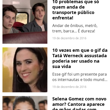
10 problemas que só
quem anda de
transporte público
enfrenta!
Andar de ônibus, metrô,
trem, barca... É dureza!
19 de dezembro de 2016
10 vezes em que o gif da
Tatá Werneck assustada
poderia ser usado na
sua vida
Esse gif foi um presente para
os internautas e todo mundo
já se imaginou fazendo a
19 de dezembro de 2016
mesma cara!
Selena Gomez com novo
amor? Cantora aparece
de mãos dadas com