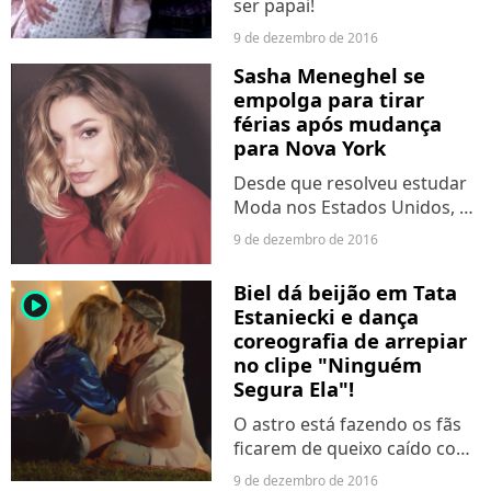
ser papai!
9 de dezembro de 2016
Sasha Meneghel se
empolga para tirar
férias após mudança
para Nova York
Desde que resolveu estudar
Moda nos Estados Unidos, a
filha de Xuxa começou a viver
9 de dezembro de 2016
sozinha e agora quer um
break!
Biel dá beijão em Tata
player2
Estaniecki e dança
coreografia de arrepiar
no clipe "Ninguém
Segura Ela"!
O astro está fazendo os fãs
ficarem de queixo caído com
o resultado da super
9 de dezembro de 2016