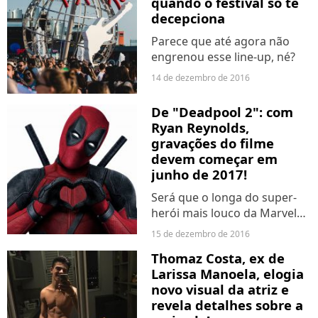
quando o festival só te
decepciona
Parece que até agora não
engrenou esse line-up, né?
14 de dezembro de 2016
De "Deadpool 2": com
Ryan Reynolds,
gravações do filme
devem começar em
junho de 2017!
Será que o longa do super-
herói mais louco da Marvel
finalmente começará a ser
15 de dezembro de 2016
rodado?
Thomaz Costa, ex de
Larissa Manoela, elogia
novo visual da atriz e
revela detalhes sobre a