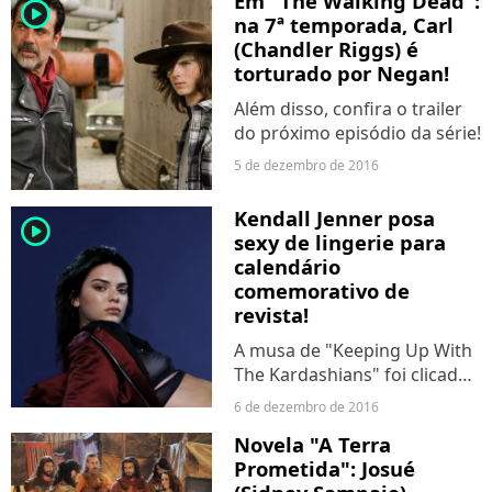
Em "The Walking Dead":
player2
na 7ª temporada, Carl
(Chandler Riggs) é
torturado por Negan!
Além disso, confira o trailer
do próximo episódio da série!
5 de dezembro de 2016
Kendall Jenner posa
player2
sexy de lingerie para
calendário
comemorativo de
revista!
A musa de "Keeping Up With
The Kardashians" foi clicada
mais uma vez para o Advent
6 de dezembro de 2016
Calendar!
Novela "A Terra
Prometida": Josué