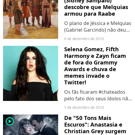
(Sidney Sampaio)
descobre que Melquias
armou para Raabe
O plano de Jéssica e Melquias
(Gabriel Garcindo) não deu
muito certo e eles foram
6 de dezembro de 2016
descobertos!
Selena Gomez, Fifth
Harmony e Zayn ficam
de fora do Grammy
Awards e chuva de
memes invade o
Twitter!
Os fãs ficaram #chateados
pelo fato dos seus ídolos não
terem aparecido na lista de
7 de dezembro de 2016
indicados...
De "50 Tons Mais
player2
Escuros": Anastasia e
Christian Grey surgem