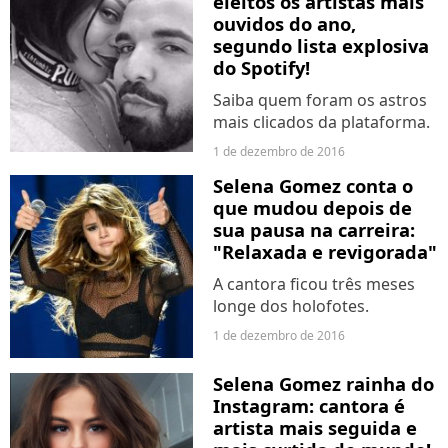
eleitos os artistas mais
ouvidos do ano,
segundo lista explosiva
do Spotify!
Saiba quem foram os astros
mais clicados da plataforma.
1 de dezembro de 2016
Selena Gomez conta o
que mudou depois de
sua pausa na carreira:
"Relaxada e revigorada"
A cantora ficou três meses
longe dos holofotes.
1 de dezembro de 2016
Selena Gomez rainha do
Instagram: cantora é
artista mais seguida e