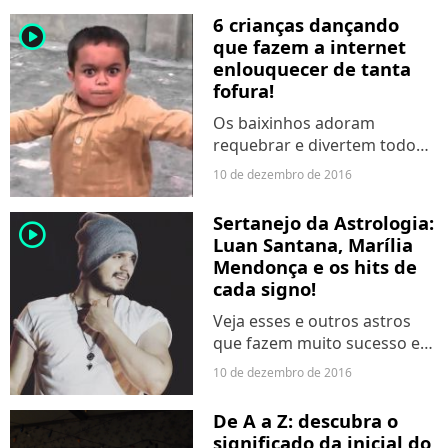
produção. Assista agora!
6 crianças dançando
player2
que fazem a internet
enlouquecer de tanta
fofura!
Os baixinhos adoram
requebrar e divertem todo
mundo com sua vibe!
10 de dezembro de 2016
Sertanejo da Astrologia:
player2
Luan Santana, Marília
Mendonça e os hits de
cada signo!
Veja esses e outros astros
que fazem muito sucesso em
todo o zodíaco.
10 de dezembro de 2016
De A a Z: descubra o
significado da inicial do