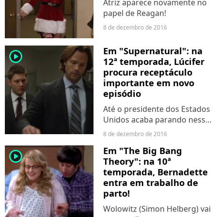
Atriz aparece novamente no
papel de Reagan!
8 de dezembro de 2016
Em "Supernatural": na
player2
12ª temporada, Lúcifer
procura receptáculo
importante em novo
episódio
Até o presidente dos Estados
Unidos acaba parando nessa
furada!
8 de dezembro de 2016
Em "The Big Bang
player2
Theory": na 10ª
temporada, Bernadette
entra em trabalho de
parto!
Wolowitz (Simon Helberg) vai