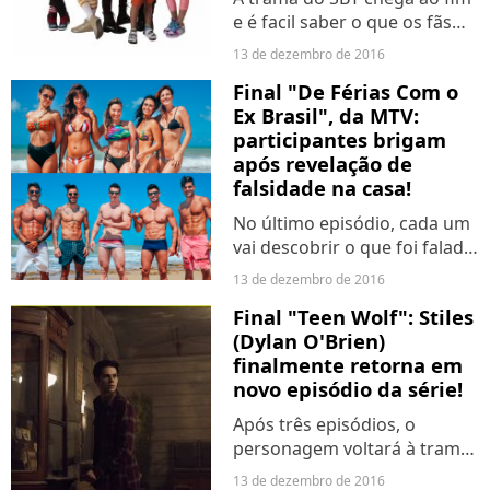
e é facil saber o que os fãs
sentem, mas e quem não
13 de dezembro de 2016
conseguiu assistir?
Final "De Férias Com o
Ex Brasil", da MTV:
participantes brigam
após revelação de
falsidade na casa!
No último episódio, cada um
vai descobrir o que foi falado
pelas costas e clima tenso vai
13 de dezembro de 2016
tomar conta.
Final "Teen Wolf": Stiles
(Dylan O'Brien)
finalmente retorna em
novo episódio da série!
Após três episódios, o
personagem voltará à trama,
mas já em ritmo de tensão.
13 de dezembro de 2016