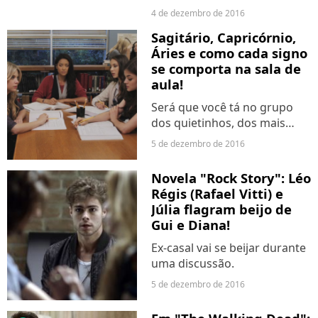
um Resgate" ou de "Carinha
4 de dezembro de 2016
de Anjo"?
Sagitário, Capricórnio,
Áries e como cada signo
se comporta na sala de
aula!
Será que você tá no grupo
dos quietinhos, dos mais
agitados ou dos que não
5 de dezembro de 2016
ligam pra nada? Vem
descobrir aqui no Purebreak!
Novela "Rock Story": Léo
Régis (Rafael Vitti) e
Júlia flagram beijo de
Gui e Diana!
Ex-casal vai se beijar durante
uma discussão.
5 de dezembro de 2016