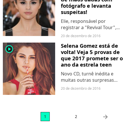
fotógrafo e levanta
suspeitas!
Elie, responsável por
registrar a "Revival Tour",
publicou a foto com a musa
20 de dezembro de 2016
teen e dividiu opiniões sobre
Selena Gomez está de
namoro ou amizade!
player2
volta! Veja 5 provas de
que 2017 promete ser o
ano da estrela teen
Novo CD, turnê inédita e
muitas outras surpresas
podem estar vindo por aí.
20 de dezembro de 2016
Saiba mais!
arrow_right
1
2