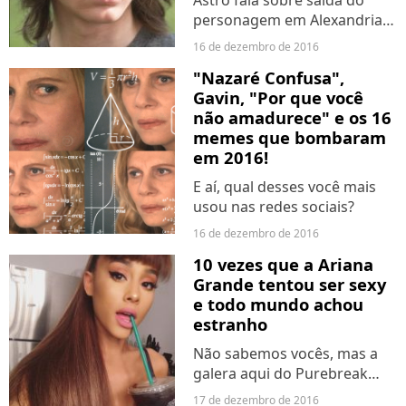
Astro fala sobre saída do
personagem em Alexandria e
mais!
16 de dezembro de 2016
"Nazaré Confusa",
Gavin, "Por que você
não amadurece" e os 16
memes que bombaram
em 2016!
E aí, qual desses você mais
usou nas redes sociais?
16 de dezembro de 2016
10 vezes que a Ariana
Grande tentou ser sexy
e todo mundo achou
estranho
Não sabemos vocês, mas a
galera aqui do Purebreak
ainda tem a impressão de
17 de dezembro de 2016