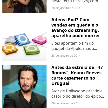
nesta terça-feira (28) com
violência, drama e amor.
28 de janeiro de 2014
Adeus iPod? Com
vendas em queda e o
avanço do streaming,
aparelho pode morrer
Sites apontam o fim do
gadget da Apple, mas a
empresa não confirma.
28 de janeiro de 2014
Antes da estreia de "47
Ronins", Keanu Reeves
curte casamento no
Uruguai
Ator de Hollywood prestigia
casório do diretor do épico
samurai com a modelo
29 de janeiro de 2014
Gabriela Rosés Bentacor.