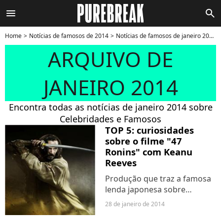
menu
search
Home
Notícias de famosos de 2014
Notícias de famosos de janeiro 2014
ARQUIVO DE
JANEIRO 2014
Encontra todas as notícias de janeiro 2014 sobre
Celebridades e Famosos
TOP 5: curiosidades
sobre o filme "47
Ronins" com Keanu
Reeves
Produção que traz a famosa
lenda japonesa sobre
samurais conta com o apoio
28 de janeiro de 2014
da estrela de "Matrix"! O ator