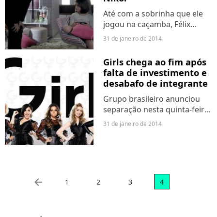
Até com a sobrinha que ele
jogou na caçamba, Félix
(Mateus Solano) se
31 de janeiro de 2014
reconciliará! Saiba mais!
Girls chega ao fim após
falta de investimento e
desabafo de integrante
Grupo brasileiro anunciou
separação nesta quinta-feira
(30).
31 de janeiro de 2014
arrow_left
1
2
3
4