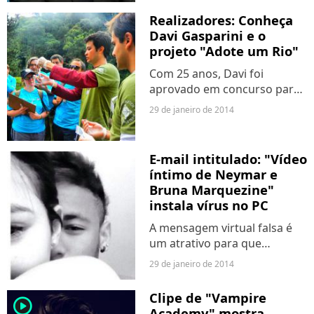
Realizadores: Conheça
Davi Gasparini e o
projeto "Adote um Rio"
Com 25 anos, Davi foi
aprovado em concurso para
professor da USP e quer
29 de janeiro de 2014
salvar os rios do Brasil!
E-mail intitulado: "Vídeo
íntimo de Neymar e
Bruna Marquezine"
instala vírus no PC
A mensagem virtual falsa é
um atrativo para que
criminosos virtuais instalem
29 de janeiro de 2014
programas para roubar
senhas de banco.
Clipe de "Vampire
player2
Academy" mostra