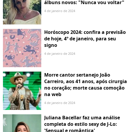
álbuns novos: "Nunca vou voltar"
4 de janeiro de 2024
Horóscopo 2024: confira a previsão
de hoje, 4º de janeiro, para seu
signo
4 de janeiro de 2024
Morre cantor sertanejo João
Carreiro, aos 41 anos, após cirurgia
no coração; morte causa comoção
na web
4 de janeiro de 2024
Juliana Bacellar faz uma análise
completa do estilo sexy de J-Lo:
'Sensual e romântica'