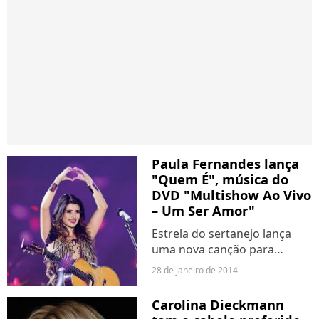
Paula Fernandes lança
"Quem É", música do
DVD "Multishow Ao Vivo
– Um Ser Amor"
Estrela do sertanejo lança
uma nova canção para
promover seu DVD! Faixa foi
28 de janeiro de 2014
escrita por ela com
colaboração do veterano
Carolina Dieckmann
Zezé Di Camargo.