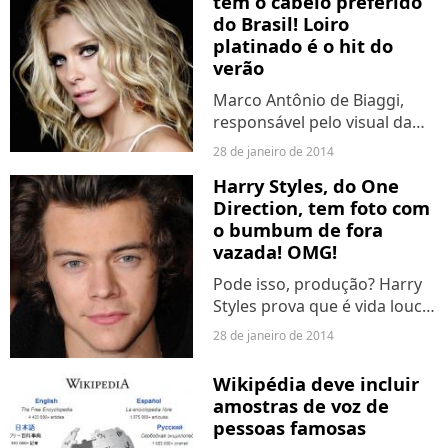
tem o cabelo preferido
do Brasil! Loiro
platinado é o hit do
verão
Marco Antônio de Biaggi,
responsável pelo visual da
atriz, revela que a cor dos
28 de janeiro de 2014
fios é o ice platina.
Harry Styles, do One
Direction, tem foto com
o bumbum de fora
vazada! OMG!
Pode isso, produção? Harry
Styles prova que é vida louca!
Confira a imagem!
28 de janeiro de 2014
Wikipédia deve incluir
amostras de voz de
pessoas famosas