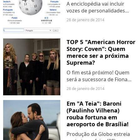
A enciclopédia vai incluir
vozes de personalidades
para a posteridade.
28 de janeiro de 2014
TOP 5 "American Horror
Story: Coven": Quem
merece ser a próxima
Suprema?
O fim está próximo! Quem
será a sucessora de Fiona
(Jessica Lange)?!
28 de janeiro de 2014
Em "A Teia": Baroni
(Paulinho Vilhena)
rouba fortuna em
aeroporto de Brasília!
Produção da Globo estreia