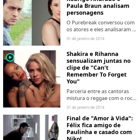
Paula Braun analisam
personagens
O Purebreak conversou com
os atores e eles analisaram a
trajetória de seus
31 de janeiro de 2014
personagens na trama de
Walcyr Carrasco.
Shakira e Rihanna
player2
sensualizam juntas no
clipe de "Can't
Remember To Forget
You"
Parceria entre as cantoras
mistura o reggae com o rock
para promover novo álbum
31 de janeiro de 2014
da colombiana.
Final de "Amor à Vida":
Félix fica amigo de
Paulinha e casado com
Niko!