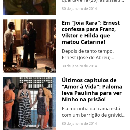
quarta-feira (29), as sisters
foram o destaque da balada
30 de janeiro de 2014
e causam alvoroço no Twitter.
Em "Joia Rara": Ernest
confessa para Franz,
Viktor e Hilda que
matou Catarina!
Depois de tanto tempo,
Ernest (José de Abreu)
finalmente contará a verdade
30 de janeiro de 2014
em "Joia Rara"! Saiba mais!
Últimos capítulos de
"Amor à Vida": Paloma
leva Paulinha para ver
Ninho na prisão!
E a mocinha da trama está
com um barrigão de grávida
em uma cena emocionante!
30 de janeiro de 2014
Confira!