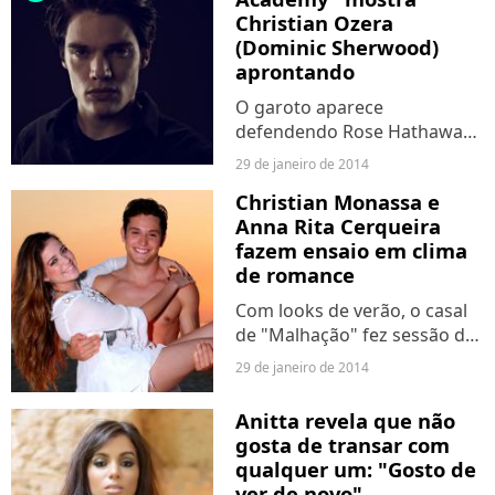
Christian Ozera
(Dominic Sherwood)
aprontando
O garoto aparece
defendendo Rose Hathaway
(Zoey Deutch) e Lissa
29 de janeiro de 2014
Dragomir (Lucy Fry).
Christian Monassa e
Anna Rita Cerqueira
fazem ensaio em clima
de romance
Com looks de verão, o casal
de "Malhação" fez sessão de
fotos em uma praia no Rio.
29 de janeiro de 2014
Anitta revela que não
gosta de transar com
qualquer um: "Gosto de
ver de novo"