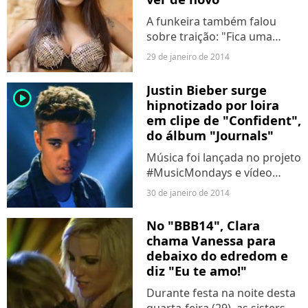
A funkeira também falou
sobre traição: "Fica uma
suruba que não se resolve".
29 de janeiro de 2014
Justin Bieber surge
player2
hipnotizado por loira
em clipe de "Confident",
do álbum "Journals"
Música foi lançada no projeto
#MusicMondays e vídeo
mostra cantor curtindo a
30 de janeiro de 2014
vida.
No "BBB14", Clara
chama Vanessa para
debaixo do edredom e
diz "Eu te amo!"
Durante festa na noite desta