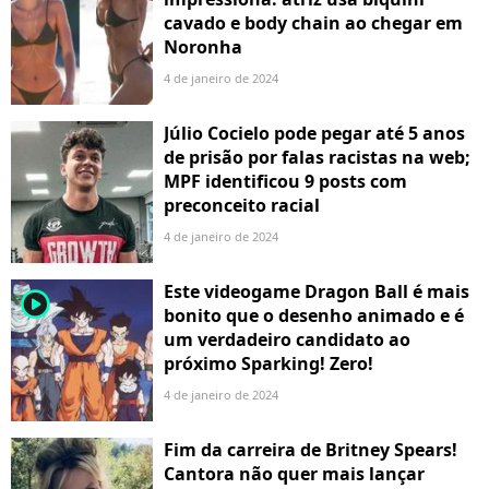
cavado e body chain ao chegar em
Noronha
4 de janeiro de 2024
Júlio Cocielo pode pegar até 5 anos
de prisão por falas racistas na web;
MPF identificou 9 posts com
preconceito racial
4 de janeiro de 2024
Este videogame Dragon Ball é mais
player2
bonito que o desenho animado e é
um verdadeiro candidato ao
próximo Sparking! Zero!
4 de janeiro de 2024
Fim da carreira de Britney Spears!
Cantora não quer mais lançar