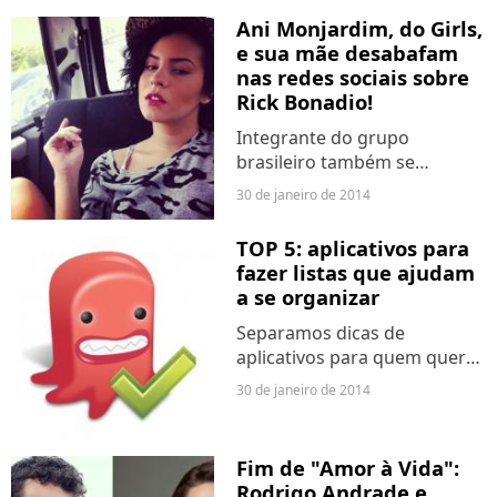
Ani Monjardim, do Girls,
e sua mãe desabafam
nas redes sociais sobre
Rick Bonadio!
Integrante do grupo
brasileiro também se
mostrou insatisfeita com
30 de janeiro de 2014
problemas da banda.
TOP 5: aplicativos para
fazer listas que ajudam
a se organizar
Separamos dicas de
aplicativos para quem quer
se organizar!
30 de janeiro de 2014
Fim de "Amor à Vida":
Rodrigo Andrade e