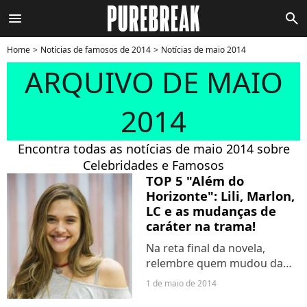
menu
search
Home
Notícias de famosos de 2014
Notícias de maio 2014
ARQUIVO DE MAIO
2014
Encontra todas as notícias de maio 2014 sobre
Celebridades e Famosos
TOP 5 "Além do
Horizonte": Lili, Marlon,
LC e as mudanças de
caráter na trama!
Na reta final da novela,
relembre quem mudou da
água pro vinho ou do vinho
1 de maio de 2014
pra água... #fail