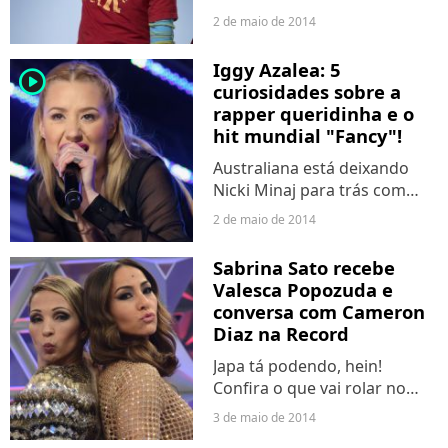
(Jim Parsons) e companhia.
2 de maio de 2014
Confira!
Iggy Azalea: 5
player2
curiosidades sobre a
rapper queridinha e o
hit mundial "Fancy"!
Australiana está deixando
Nicki Minaj para trás com
suas batidas.
2 de maio de 2014
Sabrina Sato recebe
Valesca Popozuda e
conversa com Cameron
Diaz na Record
Japa tá podendo, hein!
Confira o que vai rolar no
"Programa da Sabrina"!
3 de maio de 2014
#Hollywood