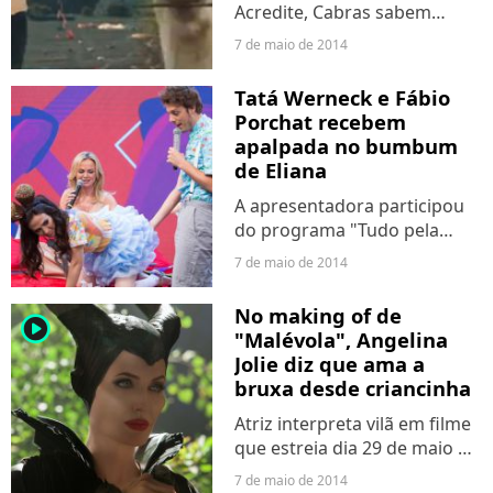
Acredite, Cabras sabem
cantar: artistas do Pop que
7 de maio de 2014
se cuidem!
Tatá Werneck e Fábio
Porchat recebem
apalpada no bumbum
de Eliana
A apresentadora participou
do programa "Tudo pela
Audiência".
7 de maio de 2014
No making of de
player2
"Malévola", Angelina
Jolie diz que ama a
bruxa desde criancinha
Atriz interpreta vilã em filme
que estreia dia 29 de maio no
Brasil.
7 de maio de 2014