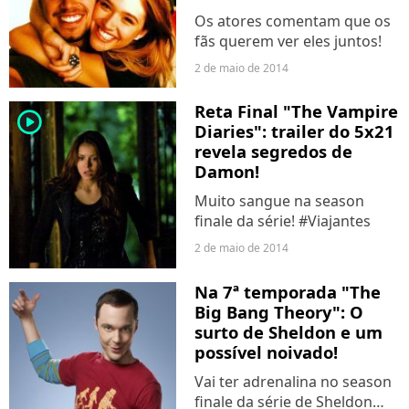
Os atores comentam que os
fãs querem ver eles juntos!
2 de maio de 2014
Reta Final "The Vampire
player2
Diaries": trailer do 5x21
revela segredos de
Damon!
Muito sangue na season
finale da série! #Viajantes
2 de maio de 2014
Na 7ª temporada "The
Big Bang Theory": O
surto de Sheldon e um
possível noivado!
Vai ter adrenalina no season
finale da série de Sheldon