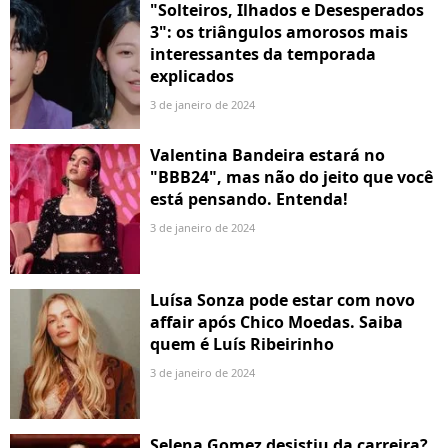
"Solteiros, Ilhados e Desesperados
3": os triângulos amorosos mais
interessantes da temporada
explicados
3 de janeiro de 2024
Valentina Bandeira estará no
"BBB24", mas não do jeito que você
está pensando. Entenda!
3 de janeiro de 2024
Luísa Sonza pode estar com novo
affair após Chico Moedas. Saiba
quem é Luís Ribeirinho
3 de janeiro de 2024
Selena Gomez desistiu da carreira?