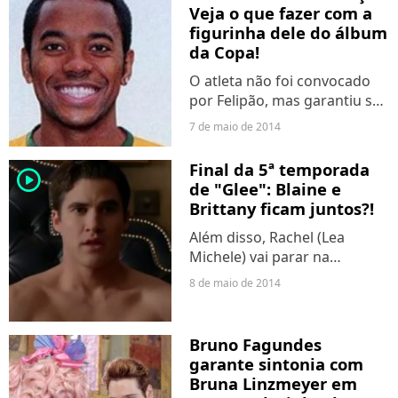
Veja o que fazer com a
figurinha dele do álbum
da Copa!
O atleta não foi convocado
por Felipão, mas garantiu seu
lugar no álbum de figurinhas.
7 de maio de 2014
Final da 5ª temporada
player2
de "Glee": Blaine e
Brittany ficam juntos?!
Além disso, Rachel (Lea
Michele) vai parar na
televisão? Entenda!
8 de maio de 2014
Bruno Fagundes
garante sintonia com
Bruna Linzmeyer em