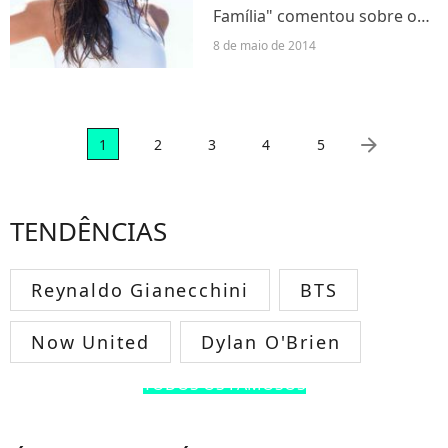
Família" comentou sobre o
seu corpo: "é fácil de ganhar
8 de maio de 2014
medidas".
arrow_right
1
2
3
4
5
TENDÊNCIAS
Reynaldo Gianecchini
BTS
Now United
Dylan O'Brien
TODOS OS FAMOSOS