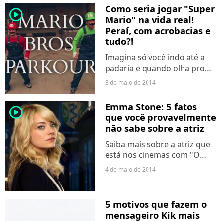
Como seria jogar "Super
player2
Mario" na vida real!
Peraí, com acrobacias e
tudo?!
Imagina só você indo até a
padaria e quando olha pro
lado tem um Mario pulando
3 de maio de 2014
muros e rolando por aí.
Emma Stone: 5 fatos
player2
que você provavelmente
não sabe sobre a atriz
Saiba mais sobre a atriz que
está nos cinemas com "O
Espetacular Homem-Aranha
4 de maio de 2014
2: A Ameaça de Electro".
5 motivos que fazem o
mensageiro Kik mais