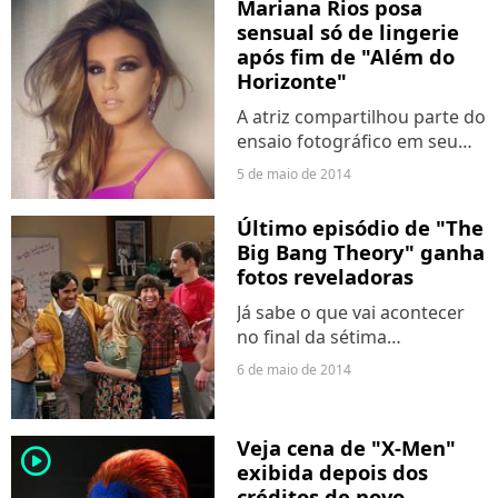
Mariana Rios posa
sensual só de lingerie
após fim de "Além do
Horizonte"
A atriz compartilhou parte do
ensaio fotográfico em seu
Instagram.
5 de maio de 2014
Último episódio de "The
Big Bang Theory" ganha
fotos reveladoras
Já sabe o que vai acontecer
no final da sétima
temporada? Vem dar uma
6 de maio de 2014
espiadinha nos nerds!
Veja cena de "X-Men"
player2
exibida depois dos
créditos de novo