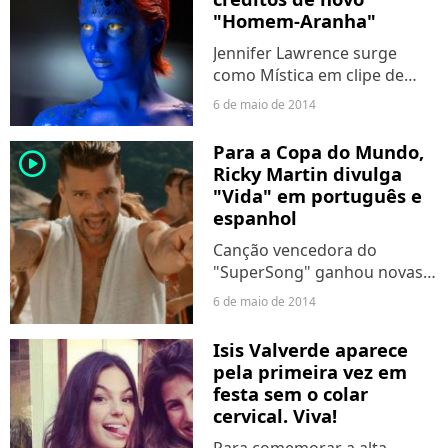
"Homem-Aranha"
Jennifer Lawrence surge
como Mística em clipe de
inédito filme do grupo
6 de maio de 2014
mutante. Aguardada
produção chega aos cinemas
Para a Copa do Mundo,
player2
em 22 de maio.
Ricky Martin divulga
"Vida" em português e
espanhol
Canção vencedora do
"SuperSong" ganhou novas
versões nesta terça-feira (6).
6 de maio de 2014
Isis Valverde aparece
pela primeira vez em
festa sem o colar
cervical. Viva!