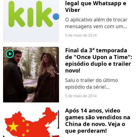
legal que Whatsapp e
Viber
O aplicativo além de trocar
mensagens vem com um
navegador integrado!
5 de maio de 2014
Final da 3ª temporada
player2
de "Once Upon a Time":
episódio duplo e trailer
novo!
Saiu o trailer do último
episódio da série!
#EnchantedForest
5 de maio de 2014
Após 14 anos, video
games são vendidos na
China de novo. Veja o
que perderam!