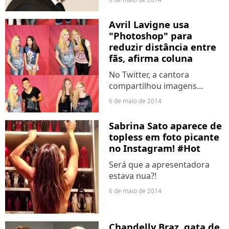
Avril Lavigne usa
"Photoshop" para
reduzir distância entre
fãs, afirma coluna
No Twitter, a cantora
compartilhou imagens
duvidosas.
6 de maio de 2014
Sabrina Sato aparece de
topless em foto picante
no Instagram! #Hot
Será que a apresentadora
estava nua?!
6 de maio de 2014
Chandelly Braz, gata de