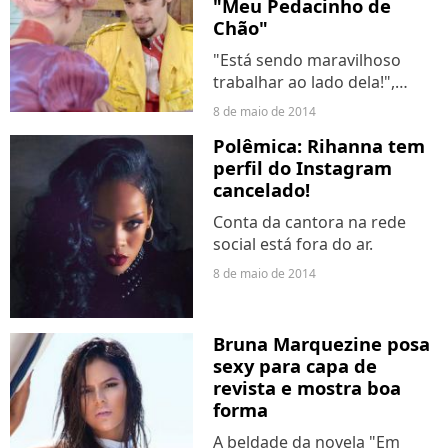
"Meu Pedacinho de
Chão"
"Está sendo maravilhoso
trabalhar ao lado dela!",
contou o galã em entrevista à
8 de maio de 2014
nossa equipe.
Polêmica: Rihanna tem
perfil do Instagram
cancelado!
Conta da cantora na rede
social está fora do ar.
8 de maio de 2014
Bruna Marquezine posa
sexy para capa de
revista e mostra boa
forma
A beldade da novela "Em