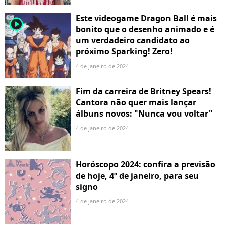
Este videogame Dragon Ball é mais
player2
bonito que o desenho animado e é
um verdadeiro candidato ao
próximo Sparking! Zero!
4 de janeiro de 2024
Fim da carreira de Britney Spears!
Cantora não quer mais lançar
álbuns novos: "Nunca vou voltar"
4 de janeiro de 2024
Horóscopo 2024: confira a previsão
de hoje, 4º de janeiro, para seu
signo
4 de janeiro de 2024