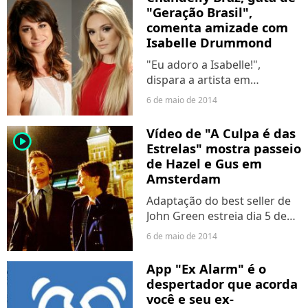
"Geração Brasil",
comenta amizade com
Isabelle Drummond
"Eu adoro a Isabelle!",
dispara a artista em
entrevista à nossa equipe.
6 de maio de 2014
Vídeo de "A Culpa é das
player2
Estrelas" mostra passeio
de Hazel e Gus em
Amsterdam
Adaptação do best seller de
John Green estreia dia 5 de
junho no Brasil.
6 de maio de 2014
App "Ex Alarm" é o
despertador que acorda
você e seu ex-