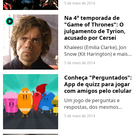
polêmicas da ex-namorada.
5 de maio de 2014
Na 4ª temporada de
player2
"Game of Thrones": O
julgamento de Tyrion,
acusado por Cersei
Khaleesi (Emilia Clarke), Jon
Snow (Kit Harington) e mais
são outros destaques! #GoT
5 de maio de 2014
Conheça "Perguntados":
App de quizz para jogar
com amigos pelo celular
Um jogo de perguntas e
respostas, dos mesmos
criadores de "Apalavrados",
5 de maio de 2014
para smartphones e tablets.