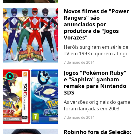
Novos filmes de "Power
Rangers" são
anunciados por
produtora de "Jogos
Vorazes"
Heróis surgiram em série de
TV em 1993 e querem atingir
"outro nível".
7 de maio de 2014
Jogos "Pokémon Ruby"
player2
e "Saphira" ganham
remake para Nintendo
3DS
As versões originais do game
foram lançadas em 2003.
7 de maio de 2014
Robinho fora da Seleção: