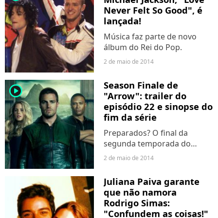
Never Felt So Good", é
lançada!
Música faz parte de novo
álbum do Rei do Pop.
2 de maio de 2014
Season Finale de
player2
"Arrow": trailer do
episódio 22 e sinopse do
fim da série
Preparados? O final da
segunda temporada do
Arqueiro Verde está
2 de maio de 2014
chegando! #TeamOliver ou
#TeamSlade?
Juliana Paiva garante
que não namora
Rodrigo Simas:
"Confundem as coisas!"