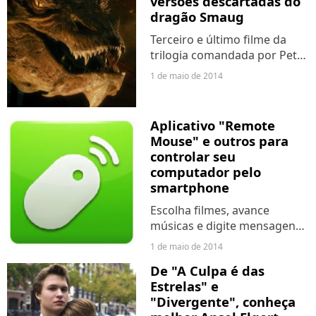
versões descartadas do
dragão Smaug
Terceiro e último filme da
trilogia comandada por Peter
Jackson chega em dezembro
1 de maio de 2014
aos cinemas.
Aplicativo "Remote
Mouse" e outros para
controlar seu
computador pelo
smartphone
Escolha filmes, avance
músicas e digite mensagens,
tudo sem tocar no
1 de maio de 2014
computador
De "A Culpa é das
Estrelas" e
"Divergente", conheça