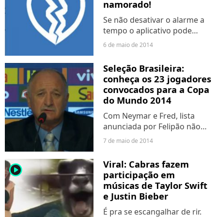
namorado!
Se não desativar o alarme a
tempo o aplicativo pode
constranger você
6 de maio de 2014
Seleção Brasileira:
conheça os 23 jogadores
convocados para a Copa
do Mundo 2014
Com Neymar e Fred, lista
anunciada por Felipão não
tem grandes surpresas.
7 de maio de 2014
Viral: Cabras fazem
player2
participação em
músicas de Taylor Swift
e Justin Bieber
É pra se escangalhar de rir.