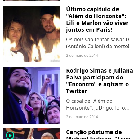
Último capítulo de
"Além do Horizonte":
Lili e Marlon vão viver
juntos em Paris!
Os dois vão tentar salvar LC
(Antônio Calloni) da morte!
2 de maio de 2014
Rodrigo Simas e Juliana
Paiva participam do
"Encontro" e agitam o
Twitter
O casal de "Além do
Horizonte", JuDrigo, foi o
mais comentado da rede
2 de maio de 2014
social desta manhã.
Canção póstuma de
player2
Michael Jackson, "Love