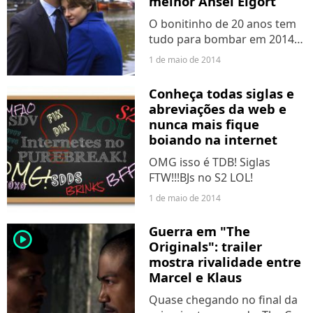
melhor Ansel Elgort
O bonitinho de 20 anos tem
tudo para bombar em 2014
em dois dos filmes mais
1 de maio de 2014
esperados do ano.
Conheça todas siglas e
abreviações da web e
nunca mais fique
boiando na internet
OMG isso é TDB! Siglas
FTW!!!BJs no S2 LOL!
1 de maio de 2014
Guerra em "The
player2
Originals": trailer
mostra rivalidade entre
Marcel e Klaus
Quase chegando no final da