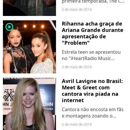
primeira temporada, The CW
divulga trailer do episódio
2 de maio de 2014
1x21. #guerra
Rihanna acha graça de
player2
Ariana Grande durante
apresentação de
"Problem"
Estrela teen se apresentou
no "iHeartRadio Music
Awards".
2 de maio de 2014
Avril Lavigne no Brasil:
Meet & Greet com
cantora vira piada na
internet
Cantora não encosta em fãs
e montagens zoando o
encontro começam a surgir.
2 de maio de 2014