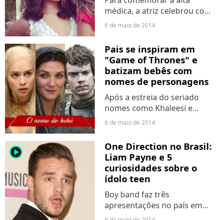
Para comemorar a alta
médica, a atriz celebrou com
os amigos e ainda bebeu uns
6 de maio de 2014
drinques!
Pais se inspiram em
"Game of Thrones" e
batizam bebês com
nomes de personagens
Após a estreia do seriado
nomes como Khaleesi e
Tyrion começaram a
6 de maio de 2014
aparecer nos cartórios
One Direction no Brasil:
player2
Liam Payne e 5
curiosidades sobre o
ídolo teen
Boy band faz três
apresentações no país em
maio.
6 de maio de 2014