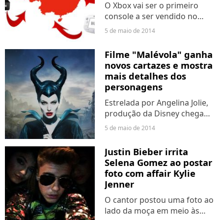
O Xbox vai ser o primeiro
console a ser vendido no
país.
5 de maio de 2014
Filme "Malévola" ganha
novos cartazes e mostra
mais detalhes dos
personagens
Estrelada por Angelina Jolie,
produção da Disney chega
aos cinemas dia 29 de maio.
5 de maio de 2014
Justin Bieber irrita
Selena Gomez ao postar
foto com affair Kylie
Jenner
O cantor postou uma foto ao
lado da moça em meio às