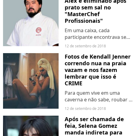
Alex é eliminado após
da próxima novela das 19h,
prato sem sal no
"Verão 90," como...
"MasterChef
Profissionais"
Em uma caixa, cada
participante encontrava seu
desafio e todos tiveram que
12 de setembro de 2018
fazer um prato sem sal. Claro
Fotos de Kendall Jenner
que isso foi um baita desafio
correndo nua na praia
pra galera. Mas a tensão
vazam e nos fazem
mesmo ficou para a prova...
lembrar que isso é
CRIME
Para quem vive em uma
caverna e não sabe, roubar e
divulgar fotos particulares de
12 de setembro de 2018
outra pessoa é crime! No
Após ser chamada de
caso da modelo, as fotos
feia, Selena Gomez
estariam em um livro do
manda indireta para
fotógrafo Russell James,...