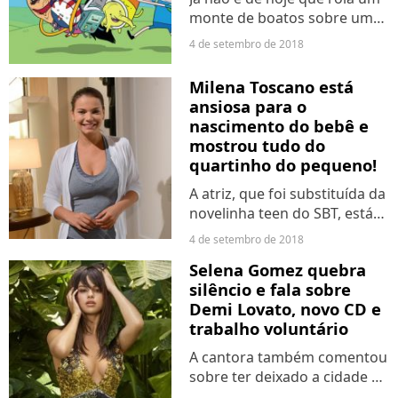
monte de boatos sobre um
certo casalzinho aí e as
4 de setembro de 2018
especulações deixaram todo
mundo animado! Mas não se
Milena Toscano está
sabia ao certo se ia acontecer
ansiosa para o
alguma coisa. Enfim,...
nascimento do bebê e
mostrou tudo do
quartinho do pequeno!
A atriz, que foi substituída da
novelinha teen do SBT, está
nas últimas semanas da
4 de setembro de 2018
gravidez do pequeno João
Selena Gomez quebra
Pedro, seu primeiro filho. A
silêncio e fala sobre
artista não escondeu a
Demi Lovato, novo CD e
ansiedade e mostrou...
trabalho voluntário
A cantora também comentou
sobre ter deixado a cidade de
Los Angeles e se mudado