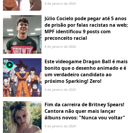
4 de janeiro de 2024
Júlio Cocielo pode pegar até 5 anos
de prisão por falas racistas na web;
MPF identificou 9 posts com
preconceito racial
4 de janeiro de 2024
Este videogame Dragon Ball é mais
player2
bonito que o desenho animado e é
um verdadeiro candidato ao
próximo Sparking! Zero!
4 de janeiro de 2024
Fim da carreira de Britney Spears!
Cantora não quer mais lançar
álbuns novos: "Nunca vou voltar"
4 de janeiro de 2024