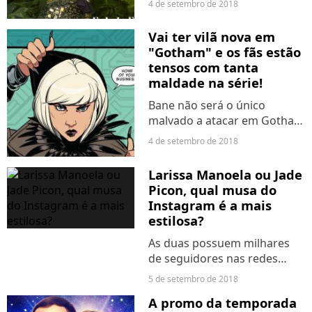
4 de setembro de 2018
para Orange County, onde
tem levado uma vida mais
Vai ter vilã nova em
tranquila, longe da agitação.
"Gotham" e os fãs estão
De acordo com Selena,...
tensos com tanta
maldade na série!
Bane não será o único
malvado a atacar em Gotham
City nesta quinta e última
4 de setembro de 2018
temporada da série! Além de
todos os nomes já
Larissa Manoela ou Jade
confirmados, Magpie
Picon, qual musa do
também estará no time de
Instagram é a mais
vilões. O ator...
estilosa?
As duas possuem milhares
de seguidores nas redes
sociais e servem de
5 de setembro de 2018
referência para muitos
A promo da temporada
adolescentes. Por conta