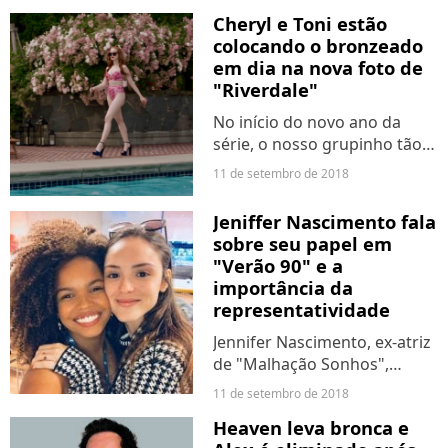
Grey Memorial. Aliás, um
Cheryl e Toni estão
deles será o novo interesse
colocando o bronzeado
romântico da nossa
em dia na nova foto de
protagonista. Ou seja, a 15ª
"Riverdale"
temporada...
No início do novo ano da
série, o nosso grupinho tão
amado estará curtindo o
11 de setembro de 2018
verão, mas tudo indica que a
tranquilidade não durará
Jeniffer Nascimento fala
muito tempo: afinal, o teaser
sobre seu papel em
já mostrou muita coisa...
"Verão 90" e a
importância da
representatividade
Jennifer Nascimento, ex-atriz
de "Malhação Sonhos",
anunciou nas redes sociais a
11 de setembro de 2018
sua volta para as telinhas.
Heaven leva bronca e
Nossa eterna Sol participará