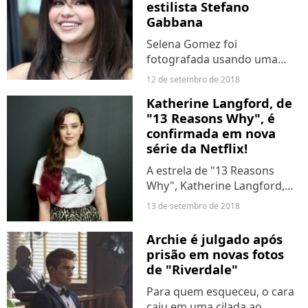
estilista Stefano
Gabbana
Selena Gomez foi
fotografada usando uma
presilha nos cabelos que
12 de setembro de 2018
trazia a palavra "UGLY"
Katherine Langford, de
("Feia", em inglês). Os fãs não
"13 Reasons Why", é
perderam tempo e logo
confirmada em nova
associaram ao episódio em
série da Netflix!
que o estilista...
A estrela de "13 Reasons
Why", Katherine Langford,
acaba de ganhar outro papel
13 de setembro de 2018
de protagonista na nova
série da Netflix, "Cursed". A
Archie é julgado após
produção será baseada nos
prisão em novas fotos
quadrinhos de Frank Miller...
de "Riverdale"
Para quem esqueceu, o cara
caiu em uma cilada ao