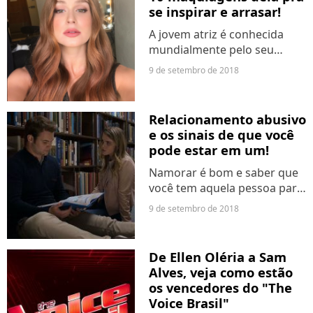
se inspirar e arrasar!
A jovem atriz é conhecida
mundialmente pelo seu
talento, mas também chama
9 de setembro de 2018
muita atenção por sua
beleza. Com os cabelos
ruivos, a gata se tornou uma
Relacionamento abusivo
it girl inspiração para muitas
e os sinais de que você
meninas...
pode estar em um!
Namorar é bom e saber que
você tem aquela pessoa para
assistir Netflix em um
9 de setembro de 2018
domingo à tarde é melhor
ainda. Mas calma, se as
coisas estão esquisitas, você
De Ellen Oléria a Sam
não precisa ficar com
Alves, veja como estão
alguém...
os vencedores do "The
Voice Brasil"