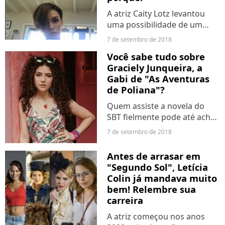
A atriz Caity Lotz levantou
uma possibilidade de um
envolvimento entre as duas
7 de setembro de 2018
personagens e já deixou uma
Você sabe tudo sobre
expectativa na vida dos fãs.
Graciely Junqueira, a
Sara está numa relação com
Gabi de "As Aventuras
Ava Sharpe (Jes Macallan)...
de Poliana"?
Quem assiste a novela do
SBT fielmente pode até achar
que sabe tudo sobre a atriz,
7 de setembro de 2018
mas é aí que você se engana!
A estrela, que também já
Antes de arrasar em
participou de "Cúmplices de
"Segundo Sol", Letícia
Um Resgate", tem...
Colin já mandava muito
bem! Relembre sua
carreira
A atriz começou nos anos