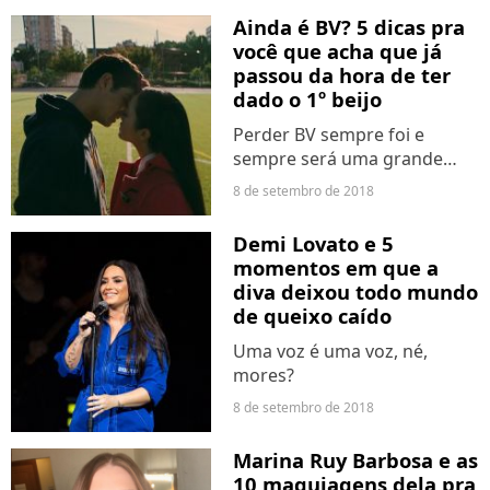
cresceu e apareceu, mas
Ainda é BV? 5 dicas pra
continua sendo o nosso
você que acha que já
eterno Dustin. Saiba mais
passou da hora de ter
sobre...
dado o 1º beijo
Perder BV sempre foi e
sempre será uma grande
questão para os
8 de setembro de 2018
adolescentes. Afinal, existe
uma enorme pressão,
Demi Lovato e 5
principalmente daqueles
momentos em que a
amigos que já beijaram. Para
diva deixou todo mundo
algumas pessoas...
de queixo caído
Uma voz é uma voz, né,
mores?
8 de setembro de 2018
Marina Ruy Barbosa e as
10 maquiagens dela pra