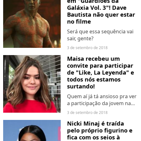
em "Guardiões da
Galáxia Vol. 3"! Dave
Bautista não quer estar
no filme
Será que essa sequência vai
sair, gente?
3 de setembro de 2018
Maisa recebeu um
convite para participar
de "Like, La Leyenda" e
todos nós estamos
surtando!
Quem aí já tá ansioso pra ver
a participação da jovem na
trama?
3 de setembro de 2018
Nicki Minaj é traída
pelo próprio figurino e
fica com os seios à