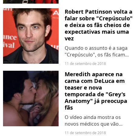
sobre o ocorrido na última
sexta-feira (7). A rapper se
Robert Pattinson volta a
defendeu e mandou um
falar sobre "Crepúsculo"
recado diretamente para...
e deixa os fãs cheios de
expectativas mais uma
vez
Quando o assunto é a saga
"Crepúsculo", os fãs ficam
sempre na esperança de
11 de setembro de 2018
ouvir alguma confirmação
Meredith aparece na
sobre um possível
cama com DeLuca em
reencontro ou até mesmo
teaser e nova
uma continuação - Esses são
temporada de "Grey's
os que sonham...
Anatomy" já preocupa
fãs
O vídeo ainda mostra os
novos médicos que vão
chegar causando no Sloan
11 de setembro de 2018