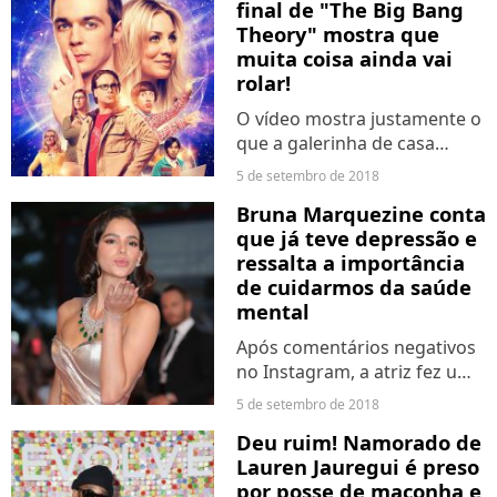
final de "The Big Bang
disso, o Purebreak quer
Theory" mostra que
saber: quem você acha que
muita coisa ainda vai
manda mais na...
rolar!
O vídeo mostra justamente o
que a galerinha de casa
sentiu com a notícia sobre o
5 de setembro de 2018
fim: todos incrédulos,
Bruna Marquezine conta
negando até o fim, sem
que já teve depressão e
entender o motivo... Mas
ressalta a importância
tudo indica que MUITA
de cuidarmos da saúde
coisa...
mental
Após comentários negativos
no Instagram, a atriz fez um
mega desabafo pelos stories
5 de setembro de 2018
e depois bateu um papo vom
Deu ruim! Namorado de
a revista Vogue. Na
Lauren Jauregui é preso
entrevista, a musa contou
por posse de maconha e
que já passou por um