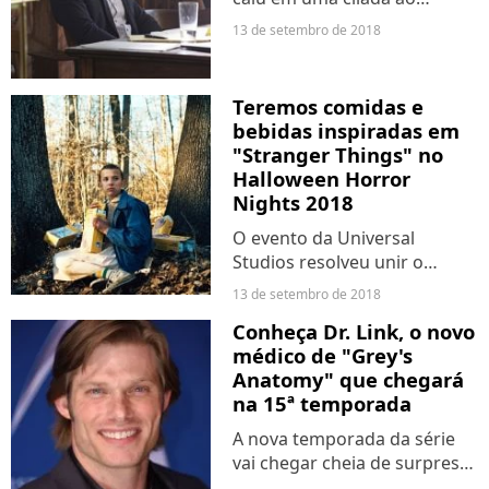
confiar Hiran (Mark
13 de setembro de 2018
Consuelos) en parou atrás
das grades. Agora, vai dar o
maior trabalhão para tirar o
Teremos comidas e
estudante de lá e, para isso,...
bebidas inspiradas em
"Stranger Things" no
Halloween Horror
Nights 2018
O evento da Universal
Studios resolveu unir o
melhor de dois mundo:
13 de setembro de 2018
comida e séries. Durante o
Conheça Dr. Link, o novo
Halloween Horror Nights
médico de "Grey's
2018, serão servidas comidas
Anatomy" que chegará
e bebidas baseadas em
na 15ª temporada
"Stranger...
A nova temporada da série
vai chegar cheia de surpresas
e com novos personagens,