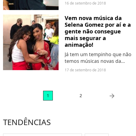
16 de setembro de 2018
Vem nova música da
Selena Gomez por aí e a
gente não consegue
mais segurar a
animação!
Já tem um tempinho que não
temos músicas novas da
cantora, né? Mas, finalmente,
17 de setembro de 2018
essa pausa vai ficar pra lá e a
artista vai surgir nessa
parceria explosiva! As fotos já
deixaram os...
arrow_right
1
2
TENDÊNCIAS