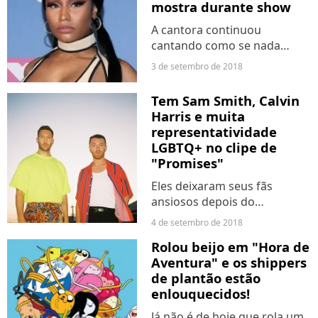
mostra durante show
A cantora continuou
cantando como se nada
tivesse acontecido e ainda
3 de setembro de 2018
fez piada no final
Tem Sam Smith, Calvin
Harris e muita
representatividade
LGBTQ+ no clipe de
"Promises"
Eles deixaram seus fãs
ansiosos depois do
lançamento de "Promises" e
4 de setembro de 2018
agora liberaram o clipe, que
Rolou beijo em "Hora de
mostra uma festa LGBTQ em
Aventura" e os shippers
que todo mundo está
de plantão estão
curtindo bastante! O estilo
enlouquecidos!
remete bastante...
Já não é de hoje que rola um