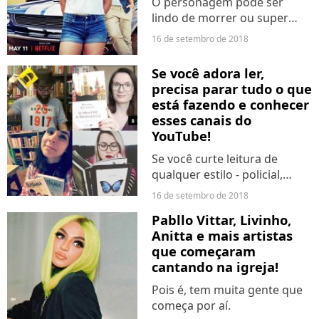
O personagem pode ser
lindo de morrer ou super
engraçado, mas, às vezes ele
16 de setembro de 2018
vacila e você nem percebe.
Acontece que essas
Se você adora ler,
mancadas podem ser
precisa parar tudo o que
atitudes ou comentários
está fazendo e conhecer
machistas, muito...
esses canais do
YouTube!
Se você curte leitura de
qualquer estilo - policial,
ficção, terror, drama, ação,
16 de setembro de 2018
aventura ou o que for - não
Pabllo Vittar, Livinho,
pode deixar de assistir
Anitta e mais artistas
nenhum desses youtubers. A
que começaram
galera do Purebreak...
cantando na igreja!
Pois é, tem muita gente que
começa por aí.