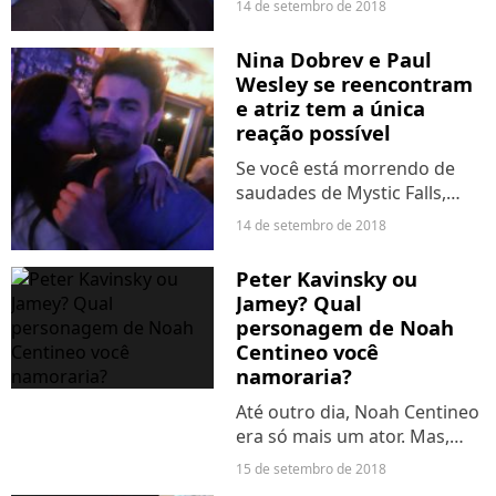
14 de setembro de 2018
que vão movimentar ainda
mais a trama. Um deles é um
Nina Dobrev e Paul
doutor que irá se envolver
Wesley se reencontram
com Meredith Grey (Ellen...
e atriz tem a única
reação possível
Se você está morrendo de
saudades de Mystic Falls,
assim como a gente, vai amar
14 de setembro de 2018
ver esse encontro
maravilhoso - com direito a
Peter Kavinsky ou
pulinho de alegria e tudo. As
Jamey? Qual
estrelas da série "The
personagem de Noah
Vampire...
Centineo você
namoraria?
Até outro dia, Noah Centineo
era só mais um ator. Mas,
desde que estrelou as
15 de setembro de 2018
comédias "Para Todos Os