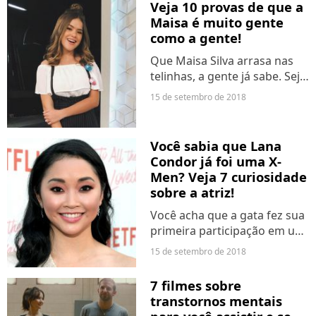
Veja 10 provas de que a
Garotos que Já Amei" e
Maisa é muito gente
"Sierra Burgess É uma
como a gente!
Loser", ambas da Netflix,
todo mundo...
Que Maisa Silva arrasa nas
telinhas, a gente já sabe. Seja
como apresentadora ou
15 de setembro de 2018
atriz. A queridinha do SBT
também é super carismática
nas redes sociais e adora
Você sabia que Lana
divertir os fãs com...
Condor já foi uma X-
Men? Veja 7 curiosidade
sobre a atriz!
Você acha que a gata fez sua
primeira participação em um
filme só agora? Não mesmo.
15 de setembro de 2018
Além de já estar há um bom
tempo atuando nas telonas,
7 filmes sobre
a atriz tem talentos que você
transtornos mentais
nem imagina....