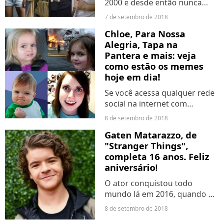
2000 e desde então nunca
mais parou de trabalhar!
7 de setembro de 2018
Sério, nunca mesmo. E ela já
Chloe, Para Nossa
passou por quase todas as
Alegria, Tapa na
emissoras de TV do Brasil,
Pantera e mais: veja
fazendo de tudo. Ah, e...
como estão os memes
hoje em dia!
Se você acessa qualquer rede
social na internet com
certeza já se comunicou ou
8 de setembro de 2018
se expressou com um meme.
Gaten Matarazzo, de
Eles sempre existiram, mas
"Stranger Things",
esse termo começou a ser
completa 16 anos. Feliz
utilizado nos anos 2000...
aniversário!
O ator conquistou todo
mundo lá em 2016, quando a
série chegou ao catálogo da
8 de setembro de 2018
Netflix. Anos depois, ele