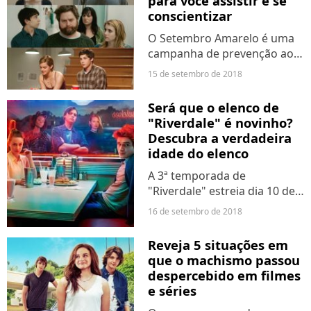
para você assistir e se
conscientizar
O Setembro Amarelo é uma
campanha de prevenção ao
suicídio. Iniciada no Brasil em
15 de setembro de 2018
2015, ela conta com o apoio
da Associação Brasileira de
Será que o elenco de
Psiquiatria (ABP), do
"Riverdale" é novinho?
Conselho Federal de...
Descubra a verdadeira
idade do elenco
A 3ª temporada de
"Riverdale" estreia dia 10 de
outubro, mas parece que
16 de setembro de 2018
esse hiato não acaba nunca!
O elenco pode até
Reveja 5 situações em
interpretar estudantes de
que o machismo passou
ensino médio na série, mas a
despercebido em filmes
verdade...
e séries