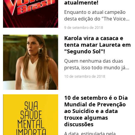
atualmente!
Enquanto o atual campeão
desta edição do "The Voice
Brasil" não sai, o Purebreak
9 de setembro de 2018
resolveu fazer uma busca
Karola vira a casaca e
para descobrir como estão
tenta matar Laureta em
os seis campeões
"Segundo Sol"!
atualmente. Será que eles
ainda...
Quem nenhuma das duas
presta, isso todo mundo já
sabe. Mas tudo indica que a
10 de setembro de 2018
dupla, antes de aliadas,
decidirá uma se voltar contra
a outra e a ex-mulher de Beto
10 de setembro é o Dia
(Emilio Dantas) ficará...
Mundial de Prevenção
ao Suicídio e a data
trouxe algumas
discussões
A data, estipulada pela