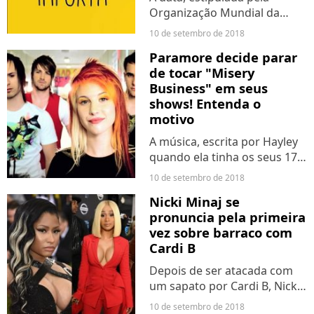
Organização Mundial da
Saúde (OMS), tem o objetivo
10 de setembro de 2018
de trazer uma discussão
Paramore decide parar
maior sobre o assunto e sua
de tocar "Misery
conscientização, para que -
Business" em seus
principalmente - menos
shows! Entenda o
pessoas...
motivo
A música, escrita por Hayley
quando ela tinha os seus 17,
18 anos, estimulava uma rixa
10 de setembro de 2018
entre mulheres - o que
Nicki Minaj se
também é possível observar
pronuncia pela primeira
no clipe do canção - e isso
vez sobre barraco com
não faz mais parte...
Cardi B
Depois de ser atacada com
um sapato por Cardi B, Nicki
Minaj quebrou o silêncio
10 de setembro de 2018