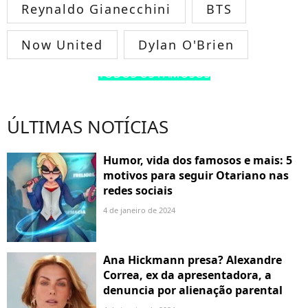
Reynaldo Gianecchini
BTS
Now United
Dylan O'Brien
TODOS OS FAMOSOS
ÚLTIMAS NOTÍCIAS
Humor, vida dos famosos e mais: 5
motivos para seguir Otariano nas
redes sociais
4 de janeiro de 2024
Ana Hickmann presa? Alexandre
Correa, ex da apresentadora, a
denuncia por alienação parental