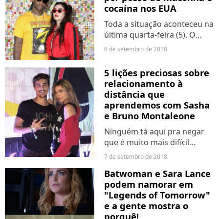
cocaína nos EUA
momento...
Toda a situação aconteceu na
última quarta-feira (5). O
rapper Ty Dolla Sign ia se
6 de setembro de 2018
apresentar ao lado de G-Eazy
naquela noite, mas seu carro
5 lições preciosas sobre
foi parado pela polícia. Foram
relacionamento à
encontradas...
distância que
aprendemos com Sasha
e Bruno Montaleone
Ninguém tá aqui pra negar
que é muito mais difícil
manter um namoro com uma
7 de setembro de 2018
pessoa que você não vê todo
Batwoman e Sara Lance
dia. Mas é claro que nem
podem namorar em
tudo é 8 ou 80, né? A filha de
"Legends of Tomorrow"
Xuxa e o ator de "O...
e a gente mostra o
porquê!