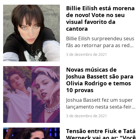
já destacou que sabe que é
Billie Eilish está morena
uma "versão aceitável...
de novo! Vote no seu
visual favorito da
cantora
Billie Eilish surpreendeu seus
fãs ao retornar para as redes
sociais compartilhando uma
3 de dezembro de 2021
foto sua com um novo visual.
Depois de longo período
Novas músicas de
platinada para divulgar
Joshua Bassett são para
"Happier Than Ever",...
Olivia Rodrigo e temos
10 provas
Joshua Bassett fez um super
lançamento nesta sexta-feira
(3), com três músicas inéditas
3 de dezembro de 2021
- "Crisis", "Secret" e "Set Me
Free" - com direito a clipe e
Tensão entre Fiuk e Tatá
tudo. E as faixas parecem
Werneck vai ao ar: "Você