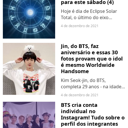
para este sábado (4)
Hoje é dia de Eclipse Solar
Total, o último do eixo
Gêmeos-Sagitário que
4 de dezembro de 2021
começou em junho de 2020.
Mas o que significa tudo
isso? A resposta é que muitas
Jin, do BTS, faz
questões que começaram
aniversário e essas 30
nesse...
fotos provam que o idol
é mesmo Worldwide
Handsome
Kim Seok-jin, do BTS,
completa 29 anos - na idade
global - neste sábado (4).
4 de dezembro de 2021
Apesar do aniversário de um
BTS cria conta
dos maiores idols de K-pop
individual no
estar quase acabando na
Instagram! Tudo sobre o
Coreia do Sul, devido ao...
perfil dos integrantes