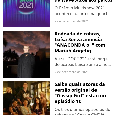
O Prêmio Multishow 2021
acontece na próxima quarta-
feira (8) e promete ser uma
2 de dezembro de 2021
das maiores edições da
história do evento. Nesta
Rodeada de cobras,
quinta-feira (2), o Purebreak
Luísa Sonza anuncia
participou de uma coletiva...
"ANACONDA o~" com
Mariah Angeliq
A era "DOCE 22" está longe
de acabar. Luísa Sonza ainda
tem algumas parcerias para
2 de dezembro de 2021
serem lançadas que irão
completar o seu último
Saiba quais atores da
álbum de estúdio,
versão original de
disponibilizado em julho
"Gossip Girl" estão no
deste ano....
episódio 10
Os três últimos episódios do