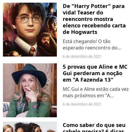
um novo hobbie: o futevôlei.
De "Harry Potter" para
Para curtir aquela praia,...
vida! Teaser do
reencontro mostra
elenco recebendo carta
de Hogwarts
Está chegando! O tão
esperado reencontro do
elenco da saga "Harry
6 de dezembro de 2021
Potter" está próximo. E, para
5 provas que Aline e MC
deixar es potterheads ainda
Gui perderam a noção
mais ansioses para o evento,
em "A Fazenda 13"
o HBO Max liberou um
teaser...
MC Gui e Aline estão cada vez
mais próximos em "A
Fazenda 13". No entanto,
6 de dezembro de 2021
essa relação tem deixado
muitos telespectadores
inconformados, já que o
Como saber do que seu
clima está no ar e ambos
cabelo precisa? 6 dicas