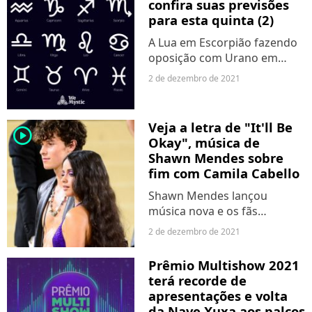
confira suas previsões
voto do público e deixando
para esta quinta (2)
Dayane...
A Lua em Escorpião fazendo
oposição com Urano em
Touro vai garantir babado e
2 de dezembro de 2021
confusão para hoje (2)!
Prepare-se para enfrentar
atrasos, imprevistos e
Veja a letra de "It'll Be
player2
emoções fortes. Segundo dia
Okay", música de
do...
Shawn Mendes sobre
fim com Camila Cabello
Shawn Mendes lançou
música nova e os fãs
rapidamente ligaram os
2 de dezembro de 2021
pontos: é sobre o fim do
namoro com Camila Cabello.
Prêmio Multishow 2021
Após dois anos de
terá recorde de
relacionamento, os cantores
apresentações e volta
decidiram romper e...
da Nave Xuxa aos palcos