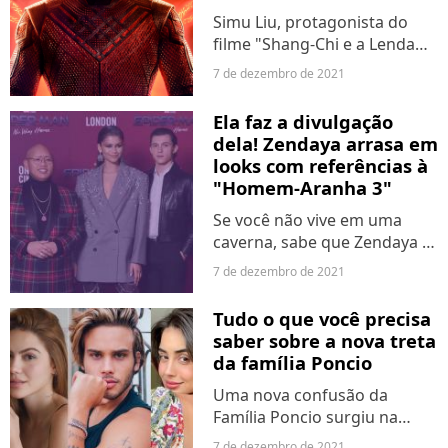
Simu Liu, protagonista do
filme "Shang-Chi e a Lenda
dos Dez Anéis", usou seu
7 de dezembro de 2021
perfil no Twitter para ironizar
as críticas que sofreu desde
Ela faz a divulgação
o lançamento do longa nos
dela! Zendaya arrasa em
cinemas: "Fracassou...
looks com referências à
"Homem-Aranha 3"
Se você não vive em uma
caverna, sabe que Zendaya é
a nossa querida MJ nos
7 de dezembro de 2021
novos filmes do "Homem-
Aranha". E quando se fala em
Tudo o que você precisa
divulgar seus próprios
saber sobre a nova treta
trabalhos, a estrela
da família Poncio
realmente...
Uma nova confusão da
Família Poncio surgiu na
internet. Desta vez, Sarah
7 de dezembro de 2021