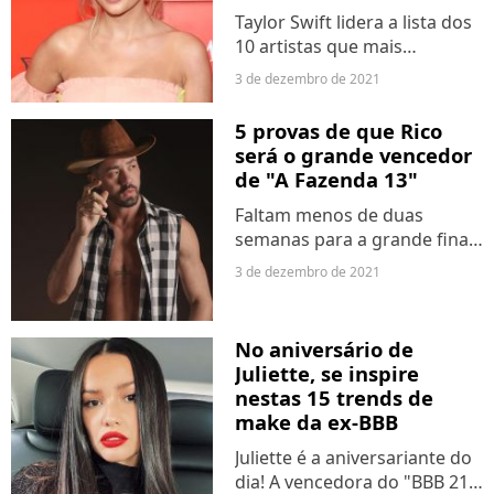
Taylor Swift lidera a lista dos
10 artistas que mais
venderam seus discos em
3 de dezembro de 2021
2021 pelos Estados Unidos.
Logo em seguida da dona do
5 provas de que Rico
álbum "Red", vem o rapper
será o grande vencedor
canadense Drake,
de "A Fazenda 13"
enquanto...
Faltam menos de duas
semanas para a grande final
de "A Fazenda 13". Com isso,
3 de dezembro de 2021
a competição vai ficando
mais acirrada, e já é possível
entender bastante do jogo,
No aniversário de
das torcidas e teorizar...
Juliette, se inspire
nestas 15 trends de
make da ex-BBB
Juliette é a aniversariante do
dia! A vencedora do "BBB 21"