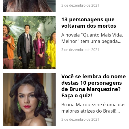
completa 32 anos nesta
3 de dezembro de 2021
sexta-feira (3), com mais
seguidores, contratos com
13 personagens que
marcas e amor dos fãs do
voltaram dos mortos
que qualquer um pode...
A novela "Quanto Mais Vida,
Melhor" tem uma pegada
bem criativa e está fazendo
3 de dezembro de 2021
sucesso entre o público.
Nela, quatro pessoas chegam
ao céu após sofrerem um
acidente de avião e acabam...
Você se lembra do nome
destas 10 personagens
de Bruna Marquezine?
Faça o quiz!
Bruna Marquezine é uma das
maiores atrizes do Brasil!
Com apenas 26 anos, ela tem
3 de dezembro de 2021
vários papéis incríveis no