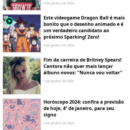
4 de janeiro de 2024
Este videogame Dragon Ball é mais
player2
bonito que o desenho animado e é
um verdadeiro candidato ao
próximo Sparking! Zero!
4 de janeiro de 2024
Fim da carreira de Britney Spears!
Cantora não quer mais lançar
álbuns novos: "Nunca vou voltar"
4 de janeiro de 2024
Horóscopo 2024: confira a previsão
de hoje, 4º de janeiro, para seu
signo
4 de janeiro de 2024