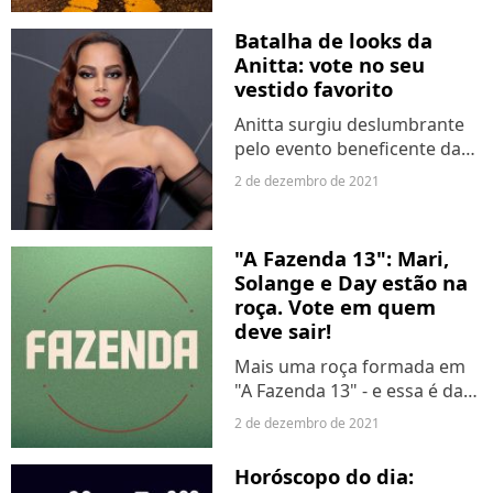
assim, tudo que é bom tem
que acabar alguma hora. E é
Batalha de looks da
sempre melhor terminar
Anitta: vote no seu
antes...
vestido favorito
Anitta surgiu deslumbrante
pelo evento beneficente da
ONG CORE nesta última
2 de dezembro de 2021
quarta-feira (01). A patroa
investiu em um vestido de
veludo roxo ao chegar pela
"A Fazenda 13": Mari,
celebração e trocou o
Solange e Day estão na
modelito...
roça. Vote em quem
deve sair!
Mais uma roça formada em
"A Fazenda 13" - e essa é das
boas! Na última quarta-feira
2 de dezembro de 2021
(1º), Rico Melquiades
conseguiu se tornar
Horóscopo do dia:
Fazendeiro, escapando do