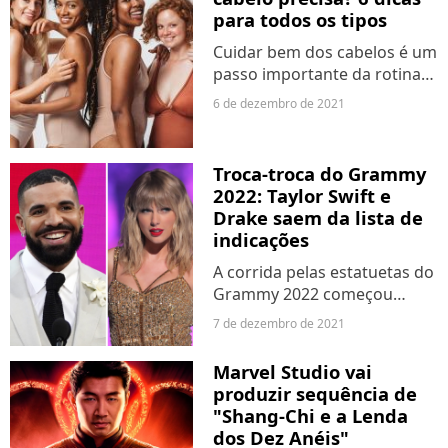
estão com...
para todos os tipos
Cuidar bem dos cabelos é um
passo importante da rotina
de beleza, que pode ajudar
6 de dezembro de 2021
em nossa autoestima. Mas
existem vários tipos de fios -
liso, ondulado, cacheado,
Troca-troca do Grammy
crespo - e nem sempre...
2022: Taylor Swift e
Drake saem da lista de
indicações
A corrida pelas estatuetas do
Grammy 2022 começou
oficialmente no último dia 23,
7 de dezembro de 2021
com o anúncio dos indicados.
Porém, nesta semana alguns
Marvel Studio vai
imprevistos alteraram a lista
produzir sequência de
dos artistas...
"Shang-Chi e a Lenda
dos Dez Anéis"