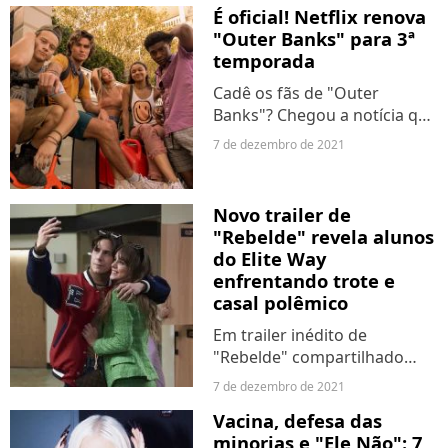
juntas. Isso fez com que
É oficial! Netflix renova
muites especulassem se esse
"Outer Banks" para 3ª
realmente seria o fim...
temporada
Cadê os fãs de "Outer
Banks"? Chegou a notícia que
todos estavam esperando! A
7 de dezembro de 2021
Netflix acaba de confirmar,
nesta terça-feira (7), que a
série retorna para sua 3ª
Novo trailer de
temporada. "Hoje os...
"Rebelde" revela alunos
do Elite Way
enfrentando trote e
casal polêmico
Em trailer inédito de
"Rebelde" compartilhado
pela Netflix, o fãs do reboot
7 de dezembro de 2021
da trama mexicana puderam
Vacina, defesa das
conhecer um pouquinho
minorias e "Ele Não": 7
mais sobre a personalidade