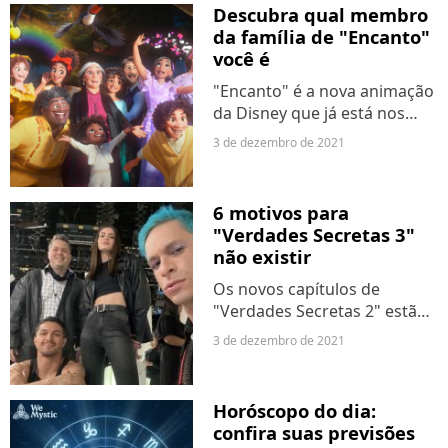
currículo, que marcaram sua
Descubra qual membro
carreira. Desde "Mulheres
da família de "Encanto"
Apaixonadas", em...
você é
"Encanto" é a nova animação
da Disney que já está nos
cinemas, fazendo sucesso. O
3 de dezembro de 2021
longa traz uma linda história
sobre família e encontrar o
seu próprio talento especial.
6 motivos para
Nele, conhecemos...
"Verdades Secretas 3"
não existir
Os novos capítulos de
"Verdades Secretas 2" estão
batendo recordes de
3 de dezembro de 2021
audiência no serviço de
streaming Globoplay. Mesmo
assim, a gente sabe que
Horóscopo do dia:
sucesso não define
confira suas previsões
qualidade. E, diga-se...