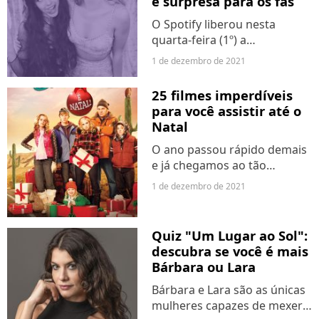
e surpresa para os fãs
O Spotify liberou nesta
quarta-feira (1º) a
Retrospectiva 2021, com os
1 de dezembro de 2021
artistas, músicas e álbuns
que mais fizeram sucesso na
25 filmes imperdíveis
plataforma. De Taylor Swift à
para você assistir até o
Lil Nas X, passando por...
Natal
O ano passou rápido demais
e já chegamos ao tão
esperado mês de dezembro,
1 de dezembro de 2021
marcado pelas festas de fim
de ano e retrospectivas.
Então é Natal e o que você
Quiz "Um Lugar ao Sol":
fez? Não sabemos sobre
descubra se você é mais
vocês,...
Bárbara ou Lara
Bárbara e Lara são as únicas
mulheres capazes de mexer