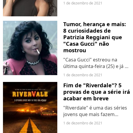
com os instintos de Christian
1 de dezembro de 2021
na novela "Um Lugar ao Sol".
Enquanto ele depende da
ricaça para viver a vida que
Tumor, herança e mais:
sempre sonhou,...
8 curiosidades de
Patrizia Reggiani que
"Casa Gucci" não
mostrou
"Casa Gucci" estreou na
última quinta-feira (25) e já é
um grande sucesso de
1 de dezembro de 2021
bilheteria. Protagonizado por
Fim de "Riverdale"? 5
Lady Gaga e Adam Driver, o
provas de que a série irá
longa se baseia em livro de
acabar em breve
mesmo nome e conta...
"Riverdale" é uma das séries
jovens que mais fazem
sucesso e detém uma
1 de dezembro de 2021
enorme base de fãs. Mesmo