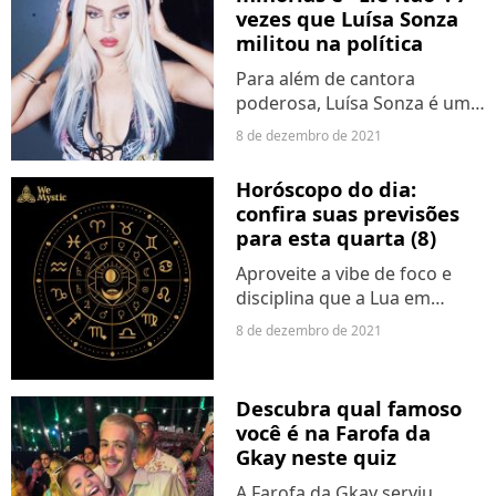
vezes que Luísa Sonza
de cada personagem,
militou na política
surgimento...
Para além de cantora
poderosa, Luísa Sonza é uma
das grandes vozes quando o
8 de dezembro de 2021
assunto é política. A artista
de 23 anos não tem medo de
Horóscopo do dia:
se posicionar e militar, apesar
confira suas previsões
de às vezes receber...
para esta quarta (8)
Aproveite a vibe de foco e
disciplina que a Lua em
conjunção com Saturno traz
8 de dezembro de 2021
para equilibrar a energia
impulsiva e exagerada que
também está no ar por causa
Descubra qual famoso
da quadratura entre Marte...
você é na Farofa da
Gkay neste quiz
A Farofa da Gkay serviu