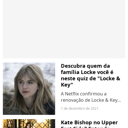
Descubra quem da
família Locke você é
neste quiz de "Locke &
Key"
A Netflix confirmou a
renovação de Locke & Key
para sua 3ª temporada pelas
1 de dezembro de 2021
redes sociais, na última
terceira-feira (30). Para quem
Kate Bishop no Upper
ainda não conhece um pouco