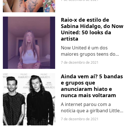
afirma que tem provas de
que o ex-marido, Jonathan
Couto, está se envolvendo
Raio-x de estilo de
com Letícia Almeida, sua ex-
Sabina Hidalgo, do Now
cunhada....
United: 50 looks da
artista
Now United é um dos
maiores grupos teens do
mundo, com um integrante
7 de dezembro de 2021
de cada país. Mas para além
de uma troca cultural incrível
Ainda vem aí? 5 bandas
e hits chicletes, os 18
e grupos que
membros são grandes
anunciaram hiato e
inspirações...
nunca mais voltaram
A internet parou com a
notícia que a girlband Little
Mix entraria em hiato depois
7 de dezembro de 2021
de dez anos das meninas