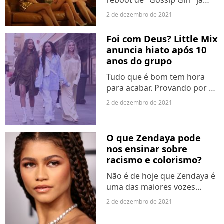
reboot de "Gossip Girl" já
estão disponíveis no HBO
2 de dezembro de 2021
Max com alguns rostos já
conhecidos pelos fãs da
Foi com Deus? Little Mix
versão original. Para a
anuncia hiato após 10
próxima temporada, o
anos do grupo
criador...
Tudo que é bom tem hora
para acabar. Provando por A
mais B que os melhores
2 de dezembro de 2021
grupos sempre chegam ao
fim antes da hora, o Little Mix
anunciou um hiato após sua
O que Zendaya pode
próxima turnê do álbum...
nos ensinar sobre
racismo e colorismo?
Não é de hoje que Zendaya é
uma das maiores vozes
sobre a luta antiracista. A
2 de dezembro de 2021
jovem de 25 anos fala sobre a
temática sempre que pode e