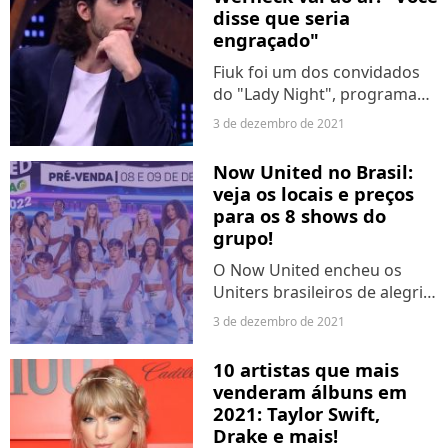
muito...
disse que seria
engraçado"
Fiuk foi um dos convidados
do "Lady Night", programa
de entrevista de Tatá
3 de dezembro de 2021
Werneck, na última quinta-
feira (2). O episódio era
Now United no Brasil:
aguardado porque, desde
veja os locais e preços
agosto, alguns membros da
para os 8 shows do
plateia...
grupo!
O Now United encheu os
Uniters brasileiros de alegria
ao divulgar que voltariam ao
3 de dezembro de 2021
Brasil em março de 2022.
Logo depois, o grupo já
10 artistas que mais
divulgou todas as seis
venderam álbuns em
cidades que vão passar -...
2021: Taylor Swift,
Drake e mais!