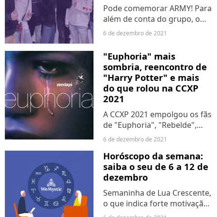
Pode comemorar ARMY! Para
além de conta do grupo, o
BTS também tem Instagram
6 de dezembro de 2021
individual. Nesta segunda-
feira (6), os fãs foram
"Euphoria" mais
surpreendidos com sete
sombria, reencontro de
novos perfis no IG, um para
"Harry Potter" e mais
cada...
do que rolou na CCXP
2021
A CCXP 2021 empolgou os fãs
de "Euphoria", "Rebelde",
"The Boys" e outras séries de
6 de dezembro de 2021
tantos sucessos dos
Horóscopo da semana:
streamings. Além das
saiba o seu de 6 a 12 de
atrações, o evento também
dezembro
reuniu detalhes de filmes,
como...
Semaninha de Lua Crescente,
o que indica forte motivação
e capacidade de motivação.