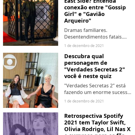
East Side? Entenda
sobre os mistérios...
conexão entre "Gossip
Girl" e "Gavião
Arqueiro"
Dramas familiares.
Desentendimentos fatais.
Cidade de Nova York. Estes
1 de dezembro de 2021
são alguns elementos que
Descubra qual
fazem parte tanto do
personagem de
universo de "Gossip Girl",
"Verdades Secretas 2"
quanto de "Gavião Arqueiro",
você é neste quiz
a nova...
"Verdades Secretas 2" está
fazendo um enorme sucesso
de público e trazendo várias
1 de dezembro de 2021
polêmicas. A nova temporada
da novela mostra o que
Retrospectiva Spotify
aconteceu com alguns dos
2021 tem Taylor Swift,
protagonistas do primeiro...
Olivia Rodrigo, Lil Nas X