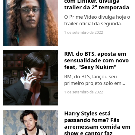
com Liniker, divulga
web simplesmente surtou
trailer da 2ª temporada
com esse...
O Prime Video divulga hoje o
trailer oficial da segunda
temporada da série brasileira
1 de setembro de 2022
Original Amazon "Manhãs de
Setembro", protagonizada
por Liniker. Sucesso de
RM, do BTS, aposta em
Vanusa, "Atômico
sensualidade com novo
Platônico"...
feat, "Sexy Nukim"
RM, do BTS, lançou seu
primeiro projeto solo em
muito tempo. O single "Sexy
1 de setembro de 2022
Nukim" foi feito em parceria
com o grupo Balming Tiger e
foi divulgado nesta quinta-
Harry Styles está
feira (1º). Além do...
passando fome? Fãs
arremessam comida em
show e cantor faz