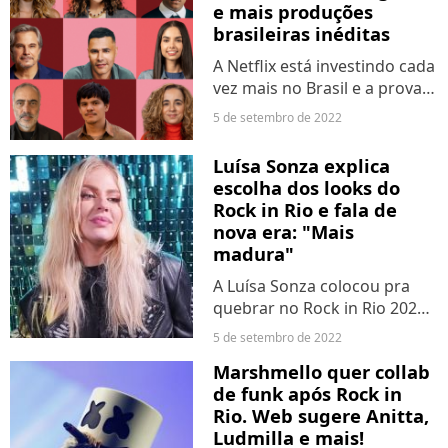
Manoela...
e mais produções
brasileiras inéditas
A Netflix está investindo cada
vez mais no Brasil e a prova
disso são todos os títulos
5 de setembro de 2022
nacionais que serão lançados
em 2023 ou começam a ser
Luísa Sonza explica
produzidos em 2022. 3ª
escolha dos looks do
temporada de "Casamento...
Rock in Rio e fala de
nova era: "Mais
madura"
A Luísa Sonza colocou pra
quebrar no Rock in Rio 2022
e deixou os fãs orgulhosos
5 de setembro de 2022
com a sua performance pelo
Marshmello quer collab
Palco Sunset, neste domingo
de funk após Rock in
(04). Em uma entrevista ao
Rio. Web sugere Anitta,
Purebreak, a intérprete...
Ludmilla e mais!