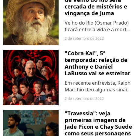
fluam...
cercada de mistérios e
vingança de Juma
Velho do Rio (Osmar Prado)
ficará entre a vida e a morte
nos próximos capítulos de
2 de setembro de 2022
"Pantanal". Após encontrar o
assassino Solano (Rafa Sieg),
"Cobra Kai", 5ª
a entidade receberá um tiro
temporada: relação de
nas costas....
Anthony e Daniel
LaRusso vai se estreitar
Em recente entrevista, Ralph
Macchio deu algumas sinais
do que os fãs podem esperar
2 de setembro de 2022
sobre os próximos episódios
e a 5ª temporada: "Eles se
"Travessia": veja
reúnem e se ajudam de uma
primeiras imagens de
maneira que às...
Jade Picon e Chay Suede
como seus personagens