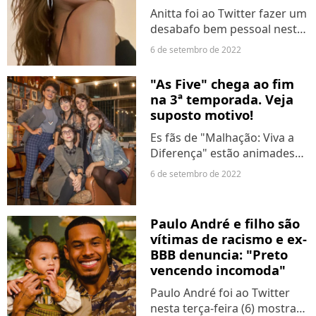
Anitta foi ao Twitter fazer um
desabafo bem pessoal nesta
terça-feira (6). Na rede social,
6 de setembro de 2022
a cantora de "Envolver"
repostou metáfora com
"As Five" chega ao fim
caminho de arco-íris e
na 3ª temporada. Veja
"buraco negro", chegando...
suposto motivo!
Es fãs de "Malhação: Viva a
Diferença" estão animades
com a 2ª temporada de "As
6 de setembro de 2022
Five", que está prevista para
estrear em breve no
Globoplay. O título, que
Paulo André e filho são
acompanha as cinco
vítimas de racismo e ex-
protagonistas...
BBB denuncia: "Preto
vencendo incomoda"
Paulo André foi ao Twitter
nesta terça-feira (6) mostrar