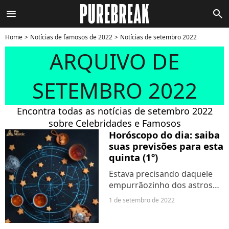
menu
search
Home
Notícias de famosos de 2022
Notícias de setembro 2022
ARQUIVO DE
SETEMBRO 2022
Encontra todas as notícias de setembro 2022
sobre Celebridades e Famosos
Horóscopo do dia: saiba
suas previsões para esta
quinta (1º)
Estava precisando daquele
empurrãozinho dos astros
para iniciar os estudos e
1 de setembro de 2022
outras atividades
importantes? Pois aproveite,