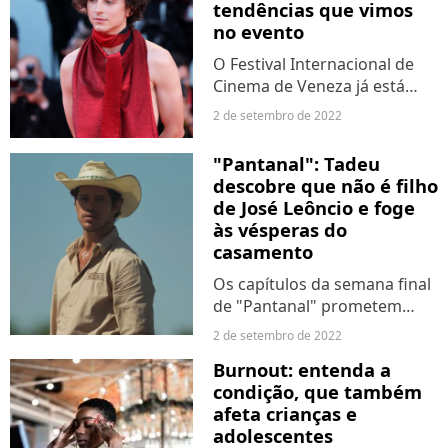
tendências que vimos
atuais....
no evento
O Festival Internacional de
Cinema de Veneza já está
rolando desde quarta-feira
2 de setembro de 2022
(31) e, além de conferir os
maiores filmes do mundo,
"Pantanal": Tadeu
estamos também de olho
descobre que não é filho
nos looks e visuais das...
de José Leôncio e foge
às vésperas do
casamento
Os capítulos da semana final
de "Pantanal" prometem
uma grande tensão para a
2 de setembro de 2022
família de José Leôncio
Burnout: entenda a
(Marcos Palmeira). Um dos
condição, que também
seus filhos, Tadeu (José
afeta crianças e
Loreto), fugirá após
adolescentes
descobrir...