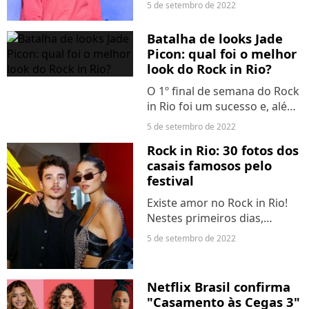
2022! Depois de surgirem
5 de setembro de 2022
muitos boatos que diziam
que o canadense poderia
Batalha de looks Jade
cancelar sua apresentação
Picon: qual foi o melhor
no festival, o cantor
look do Rock in Rio?
apareceu...
O 1º final de semana do Rock
in Rio foi um sucesso e, além
de shows incríveis, a gente
5 de setembro de 2022
também ficou atente aos
Rock in Rio: 30 fotos dos
looks dos famosos, que
casais famosos pelo
marcaram presença em
festival
vários dias diferentes. Jade...
Existe amor no Rock in Rio!
Nestes primeiros dias,
diversos casais famosos
5 de setembro de 2022
marcaram presença pelo
festival e esbanjaram estilo
com seus looks. Aguardados
Netflix Brasil confirma
pelo evento, Larissa
"Casamento às Cegas 3"