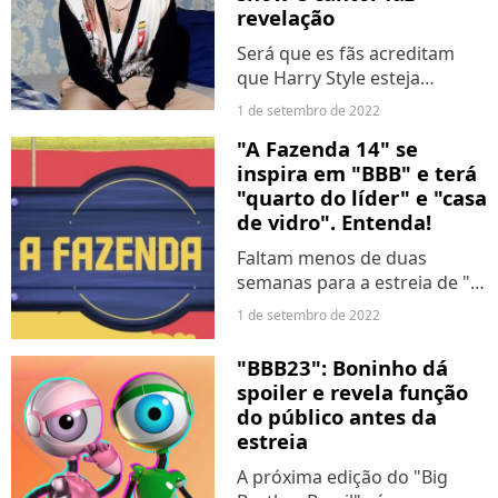
revelação
Será que es fãs acreditam
que Harry Style esteja
passando fome? Primeiro, o
1 de setembro de 2022
ex-One Direction foi acertado
"A Fazenda 14" se
por pastel de nata durante
inspira em "BBB" e terá
uma apresentação e, mais
"quarto do líder" e "casa
recentemente, nuggets...
de vidro". Entenda!
Faltam menos de duas
semanas para a estreia de "A
Fazenda 14". O reality show
1 de setembro de 2022
rural da Record TV reunirá
várias subcelebridades
"BBB23": Boninho dá
polêmicas que terão que
spoiler e revela função
disputar entre si o prêmio
do público antes da
de...
estreia
A próxima edição do "Big