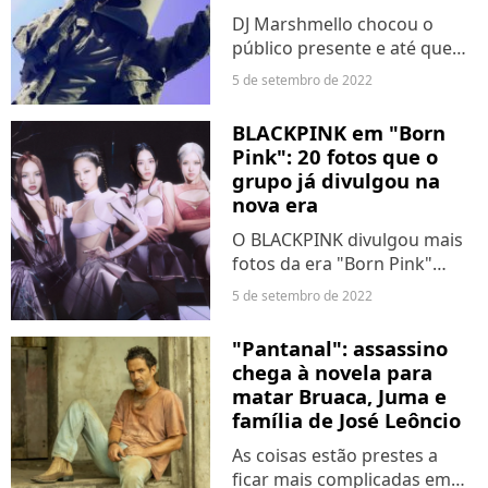
DJ Marshmello chocou o
público presente e até quem
acompanhou de casa ao
5 de setembro de 2022
tocar um funk proibidão
durante sua performance do
BLACKPINK em "Born
Rock in Rio 2022 no último
Pink": 20 fotos que o
sábado (03). Mediante a
grupo já divulgou na
tanta...
nova era
O BLACKPINK divulgou mais
fotos da era "Born Pink"
nesta segunda-feira (5), se
5 de setembro de 2022
juntando a outras imagens
incríveis - em grupo e
"Pantanal": assassino
individuais - das idols. Lisa,
chega à novela para
Jennie, Jisoo e Rosé...
matar Bruaca, Juma e
família de José Leôncio
As coisas estão prestes a
ficar mais complicadas em