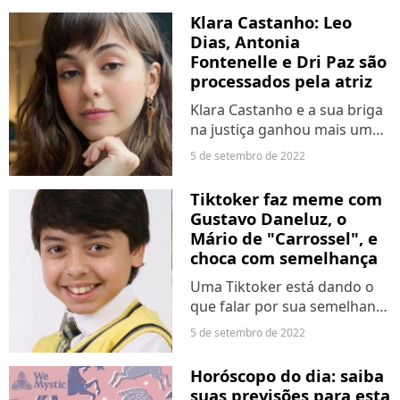
novo ano da série derivada
Klara Castanho: Leo
da franquia "Karatê Kid"
Dias, Antonia
promete muitos
Fontenelle e Dri Paz são
acontecimentos
processados pela atriz
bombásticos, o que pode...
Klara Castanho e a sua briga
na justiça ganhou mais um
capítulo. Nesta segunda-feira
5 de setembro de 2022
(5), veículos nacionais
confirmaram que a atriz
Tiktoker faz meme com
abriu novo processo contra
Gustavo Daneluz, o
Leo Dias, Antonia
Mário de "Carrossel", e
Fontenelle...
choca com semelhança
Uma Tiktoker está dando o
que falar por sua semelhança
com Gustavo Daneluz, o
5 de setembro de 2022
Mário da novela "Carrossel".
Na rede social, Amanda
Horóscopo do dia: saiba
Moura vem compartilhando
suas previsões para esta