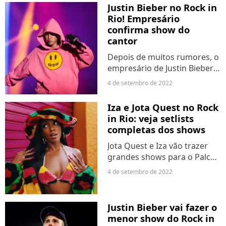
maturidade, contribuindo
Justin Bieber no Rock in
para nossa luta diária...
Rio! Empresário
confirma show do
cantor
Depois de muitos rumores, o
empresário de Justin Bieber
confirmou o astro canadense
4 de setembro de 2022
no Rock in Rio 2022. Em seu
perfil do Instagram, Scooter
Iza e Jota Quest no Rock
Braun compartilhou uma
in Rio: veja setlists
foto do festival...
completas dos shows
Jota Quest e Iza vão trazer
grandes shows para o Palco
Mundo do Rock in Rio neste
4 de setembro de 2022
domingo (4). A banda
brasileira e a cantora
prometem cantar hits
Justin Bieber vai fazer o
famosos, assim como
menor show do Rock in
músicas mais...