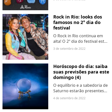
O primeiro fim de semana de
setembro começa com mais
um dia leve e cheio de boas
Rock in Rio: looks dos
energias para você
famosos no 2º dia do
manifestar...
festival
O Rock in Rio continua em
alta! O 2º dia do festival está
rolando neste sábado (3),
3 de setembro de 2022
com cada vez mais shows e
artistas incríveis. Com Post
Malone como o headliner da
Horóscopo do dia: saiba
noite, os famosos...
suas previsões para este
domingo (4)
O equilíbrio e a sabedoria de
Saturno estarão presentes
nesta manhã. Isso acontece
4 de setembro de 2022
porque a Lua faz um aspecto
harmônico com o planeta da