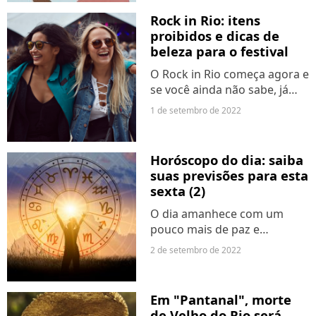
conhecidos como geração Y,
Rock in Rio: itens
vêm comentando bastante
proibidos e dicas de
sobre o tema pelas redes
beleza para o festival
sociais...
O Rock in Rio começa agora e
se você ainda não sabe, já
passou da hora de decorar
1 de setembro de 2022
os itens que não podem
entrar no local do festival.
Além de otimizar o tempo,
Horóscopo do dia: saiba
você evita perder algum...
suas previsões para esta
sexta (2)
O dia amanhece com um
pouco mais de paz e
tranquilidade, depois de uma
2 de setembro de 2022
madrugada mais agitada.
Sextou de boas pra intuir,
ficar juntinhe com quem você
Em "Pantanal", morte
ama e deixar que as coisas
de Velho do Rio será