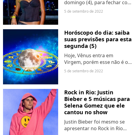
domingo (4), para fechar com
chave de ouro o primeiro
5 de setembro de 2022
final de semana do festival, o
Palco Mundo recebeu Jota
Quest, Iza, Demi Lovato e
Horóscopo do dia: saiba
Justin Bieber,...
suas previsões para esta
segunda (5)
Hoje, Vênus entra em
Virgem, porém esse não é o
melhor signo para o planeta
5 de setembro de 2022
do amor, que vê sua potência
limitada por uma certa
timidez. Então, se você estava
Rock in Rio: Justin
esperando pela segundona...
Bieber e 5 músicas para
Selena Gomez que ele
cantou no show
Justin Bieber foi mesmo se
apresentar no Rock in Rio