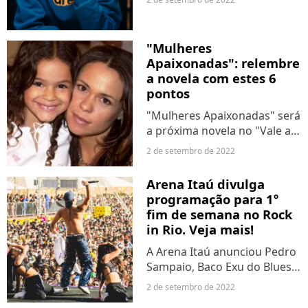
horários dos shows do dia 04
de Setembro, que tem Jota
Quest, Iza, Demi Lovato e
"Mulheres
Justin Bieber como as
Apaixonadas": relembre
principais...
a novela com estes 6
pontos
"Mulheres Apaixonadas" será
a próxima novela no "Vale a
Pena Ver de Novo",
2 de setembro de 2022
substituindo a história de
sucesso "A Favorita". Com
Arena Itaú divulga
Bruna Marquezine,
programação para 1º
Christiane Torloni, Tony
fim de semana no Rock
Ramos e Susana...
in Rio. Veja mais!
A Arena Itaú anunciou Pedro
Sampaio, Baco Exu do Blues,
João Gomes e muitas outras
2 de setembro de 2022
atrações nacionais incríveis