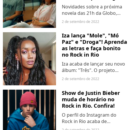
Novidades sobre a próxima
novela das 21h da Globo,
"Travessia", estão sendo
2 de setembro de 2022
reveladas ao passo que nos
aproximamos da sua estreia.
Iza lança "Mole", "Mó
O folhetim de Gloria Perez
Paz" e "Droga"! Aprenda
abordará a questão dos...
as letras e faça bonito
no Rock in Rio
Iza acaba de lançar seu novo
álbum: "Três". O projeto
conta com as novas faixas,
2 de setembro de 2022
"Mole", "Mó Paz" e "Droga",
além das já conhecidas pelo
Show de Justin Bieber
público "Gueto", "Sem Filtro"
muda de horário no
e "Fé". "Esse...
Rock in Rio. Confira!
O perfil do Instagram do
Rock in Rio acaba de
anunciar uma mudança nos
2 de setembro de 2022