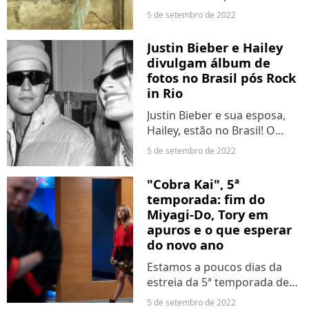
"Pantanal". Nos próximos
5 de setembro de 2022
capítulos da novela,
conheceremos Solano (Rafa
Justin Bieber e Hailey
Sieg). O homem é um
divulgam álbum de
assassino de aluguel
fotos no Brasil pós Rock
contratado por...
in Rio
Justin Bieber e sua esposa,
Hailey, estão no Brasil! O
casal chegou ao país
5 de setembro de 2022
recentemente para a
apresentação do cantor no
"Cobra Kai", 5ª
Rock in Rio, que aconteceu
temporada: fim do
no último domingo (4). Pelo
Miyagi-Do, Tory em
Instagram,...
apuros e o que esperar
do novo ano
Estamos a poucos dias da
estreia da 5ª temporada de
"Cobra Kai" na Netflix. O
5 de setembro de 2022