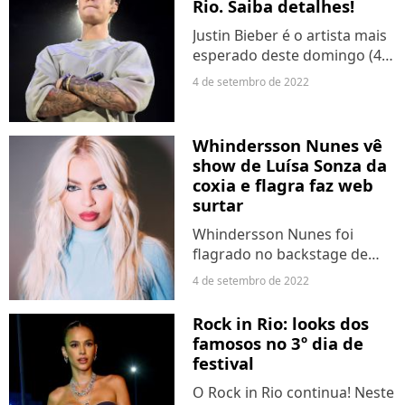
Rio. Saiba detalhes!
Justin Bieber é o artista mais
esperado deste domingo (4)
no Rock in Rio. Headliner do
4 de setembro de 2022
dia, que também conta com
Jota Quest, Iza e Demi Lovato,
o cantor canadense cancelou
Whindersson Nunes vê
todos os...
show de Luísa Sonza da
coxia e flagra faz web
surtar
Whindersson Nunes foi
flagrado no backstage de
Luísa Sonza, enquanto a
4 de setembro de 2022
cantora fazia uma
performance inesquecível no
Rock in Rio: looks dos
Palco Sunset do Rock in Rio,
famosos no 3º dia de
neste domingo (4). O ex-
festival
marido da...
O Rock in Rio continua! Neste