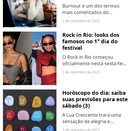
Burnout é um dos termos
mais comentados do
momento e não é para
2 de setembro de 2022
menos. Pesquisas apontam
que o número de brasileires
Rock in Rio: looks dos
que sofrem com a condição
famosos no 1º dia do
cresce, impactando na
festival
produtividade e...
O Rock in Rio começou
oficialmente nesta sexta-feira
(2) e várias celebridades já
2 de setembro de 2022
foram lá curtir um dos
maiores festivais do Brasil.
Com shows de Sepultura
Horóscopo do dia: saiba
com a Orquestra Sinfônica,...
suas previsões para este
sábado (3)
A Lua Crescente trará uma
sensação de alegria e
vitalidade para este sábado!
3 de setembro de 2022