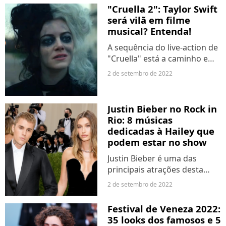
para o primeiro final de
"Cruella 2": Taylor Swift
semana do Rock in Rio. Nesta
será vilã em filme
sexta-feira (2),...
musical? Entenda!
A sequência do live-action de
"Cruella" está a caminho e
poderá ser ainda mais
2 de setembro de 2022
grandiosa do que o primeiro
filme. A continuação do título
da Disney promete ser
Justin Bieber no Rock in
fenomenal e algumas...
Rio: 8 músicas
dedicadas à Hailey que
podem estar no show
Justin Bieber é uma das
principais atrações desta
edição do Rock in Rio. O
2 de setembro de 2022
astro do pop deverá entregar
um show repleto de hits
Festival de Veneza 2022:
incríveis, indo das mais
35 looks dos famosos e 5
antigas até os sucesso