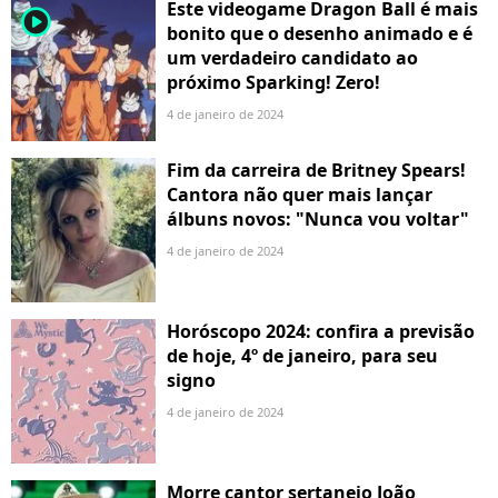
Este videogame Dragon Ball é mais
player2
bonito que o desenho animado e é
um verdadeiro candidato ao
próximo Sparking! Zero!
4 de janeiro de 2024
Fim da carreira de Britney Spears!
Cantora não quer mais lançar
álbuns novos: "Nunca vou voltar"
4 de janeiro de 2024
Horóscopo 2024: confira a previsão
de hoje, 4º de janeiro, para seu
signo
4 de janeiro de 2024
Morre cantor sertanejo João