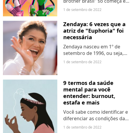
Brother Brasil" só começa em
janeiro de 2023, mas nós,
1 de setembro de 2022
apaixonades por realities, já
estamos atentes para as
Zendaya: 6 vezes que a
novidades sobre o novo ano
atriz de "Euphoria" foi
do programa da TV Globo....
necessária
Zendaya nasceu em 1º de
setembro de 1996, ou seja,
nesta quinta-feira (1º), a atriz
1 de setembro de 2022
de "Euphoria" completa 26
anos. E, nesse tempo, a
eterna Rue tem feito muita
9 termos da saúde
coisa pelo nosso mundo....
mental para você
entender: burnout,
estafa e mais
Você sabe como identificar e
diferenciar as condições da
saúde mental? Os jovens
1 de setembro de 2022
millennials, também