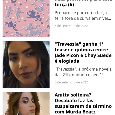
uma brincadeira de "antes...
terça (6)
Prepare-se para uma terça-
feira fora da curva em níveis
de agitação e intensidade. A
6 de setembro de 2022
necessidade de trabalhar
para realizar suas metas
continua a pleno vapor com a
"Travessia" ganha 1º
Lua seguindo em...
teaser e química entre
Jade Picon e Chay Suede
é elogiada
"Travessia", a próxima novela
das 21h, ganhou o seu 1º
trailer na última segunda-
6 de setembro de 2022
feira (5). Com Jade Picon,
Chay Suede e Lucy Alves, o
Anitta solteira?
vídeo apresenta a história de
Desabafo faz fãs
Brisa e ainda parece...
suspeitarem de término
com Murda Beatz