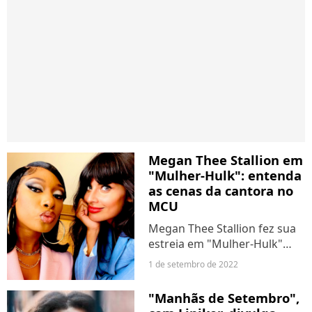
Megan Thee Stallion em
"Mulher-Hulk": entenda
as cenas da cantora no
MCU
Megan Thee Stallion fez sua
estreia em "Mulher-Hulk"
nesta quinta-feira (1º). A
1 de setembro de 2022
cantora aparece no 3º
episódio da série,
"Manhãs de Setembro",
interpretando ela mesma. A