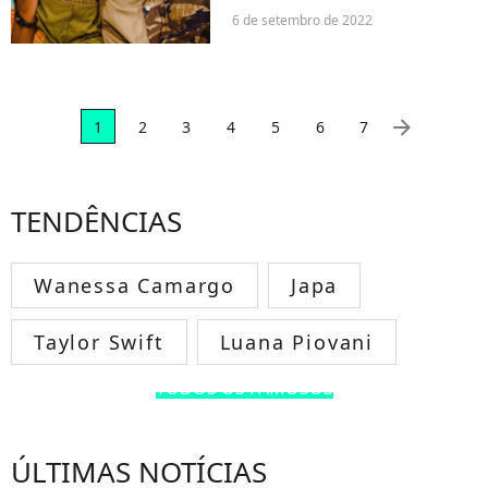
alguns comentários que
6 de setembro de 2022
recebeu recentemente. O
modelo foi vítima de racismo,
assim como o seu filho, de
apenas um ano. Tudo...
arrow_right
1
2
3
4
5
6
7
TENDÊNCIAS
Wanessa Camargo
Japa
Taylor Swift
Luana Piovani
TODOS OS FAMOSOS
ÚLTIMAS NOTÍCIAS