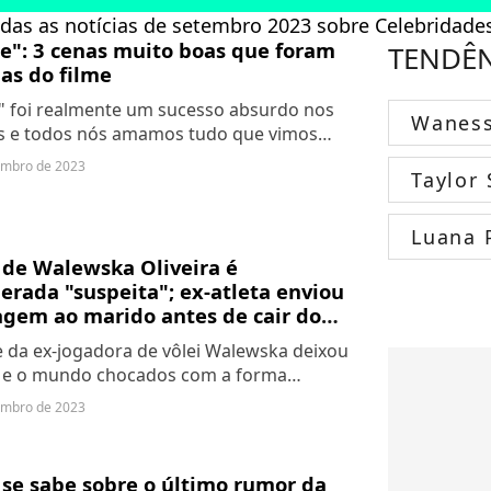
das as notícias de setembro 2023 sobre Celebridad
e": 3 cenas muito boas que foram
TENDÊ
as do filme
" foi realmente um sucesso absurdo nos
Wanes
s e todos nós amamos tudo que vimos
onas, mas você sabia que existem várias
embro de 2023
Taylor 
eletadas? Pois é, é verdade! Saiba quais...
Luana 
 de Walewska Oliveira é
erada "suspeita"; ex-atleta enviou
gem ao marido antes de cair do
dar!
 da ex-jogadora de vôlei Walewska deixou
l e o mundo chocados com a forma
na com que tudo aconteceu. Muitas
embro de 2023
 foram descobertas desde o momento da
.
se sabe sobre o último rumor da