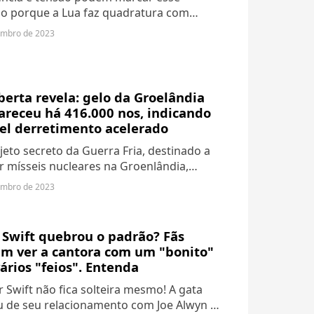
o porque a Lua faz quadratura com
nos deixando mais hostis no início da
embro de 2023
Por outro lado, teremos o trígono da Lua
no,...
erta revela: gelo da Groelândia
areceu há 416.000 nos, indicando
el derretimento acelerado
eto secreto da Guerra Fria, destinado a
r mísseis nucleares na Groenlândia,
tidamente levou à descoberta de que a
embro de 2023
de gelo do país derreteu há 416.000
 Swift quebrou o padrão? Fãs
m ver a cantora com um "bonito"
ários "feios". Entenda
or Swift não fica solteira mesmo! A gata
u de seu relacionamento com Joe Alwyn e