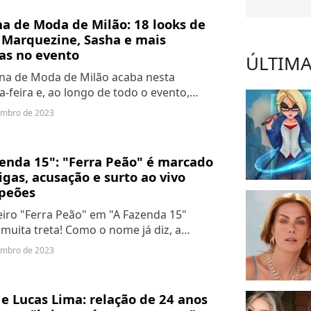
a de Moda de Milão: 18 looks de
 Marquezine, Sasha e mais
as no evento
ÚLTIMA
na de Moda de Milão acaba nesta
-feira e, ao longo de todo o evento,
várias celebridades nacionais e
embro de 2023
cionais. Veja os melhores looks!
enda 15": "Ferra Peão" é marcado
igas, acusação e surto ao vivo
 peões
iro "Ferra Peão" em "A Fazenda 15"
muita treta! Como o nome já diz, a
o é gerar discórdia entre os participantes
embro de 2023
xatamente isso que aconteceu, com
.
e Lucas Lima: relação de 24 anos