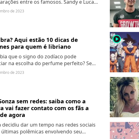
arações entre os famosos. Sandy e Lucas
ustavo Mioto e Ana Castela e vários
embro de 2023
 casais chegaram ao fim no mesmo mês.
player2
ibra? Aqui estão 10 dicas de
mes para quem é libriano
bia que o signo do zodíaco pode
ciar na escolha do perfume perfeito? Se
de Libra, prepare-se para descobrir 10
embro de 2023
ncias que combinam maravilhosamente
...
Sonza sem redes: saiba como a
a vai fazer contato com os fãs a
 de agora
 decidiu dar um tempo nas redes sociais
 últimas polêmicas envolvendo seu
o conturbado com Chico Moedas. Luísa