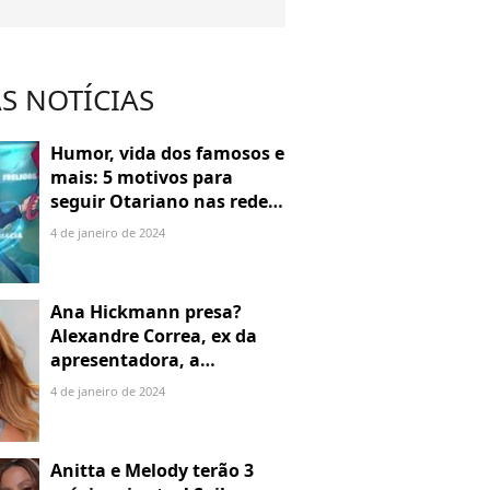
S NOTÍCIAS
Humor, vida dos famosos e
mais: 5 motivos para
seguir Otariano nas redes
sociais
4 de janeiro de 2024
Ana Hickmann presa?
Alexandre Correa, ex da
apresentadora, a
denuncia por alienação
4 de janeiro de 2024
parental
Anitta e Melody terão 3