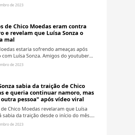
ndou em um com o cantor Matty Healy,
embro de 2023
 durou muito tempo. Agora, tudo indica...
s de Chico Moedas eram contra
o e revelam que Luísa Sonza o
va mal
Moedas estaria sofrendo ameaças após
 com Luísa Sonza. Amigos do youtuber
ua versão e afirmaram que o
embro de 2023
namento dos dois era problemático.
Sonza sabia da traição de Chico
s e queria continuar namoro, mas
 outra pessoa" após vídeo viral
de Chico Moedas revelaram que Luísa
á sabia da traição desde o início do mês.
 eles, a loira decidiu perdoar, mas
embro de 2023
e ideia por causa da pressão da mídia.