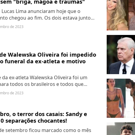
 sem "briga, mágoa e traumas"
 Lucas Lima anunciaram hoje que o
to chegou ao fim. Os dois estava juntos
nos, sendo 15 anos de casados. Leia a
embro de 2023
ão oficial.
de Walewska Oliveira foi impedido
ao funeral da ex-atleta e motivo
 da ex-atleta Walewska Oliveira foi um
ara todos os brasileiros e todos que
am a mulher. Seu funeral já aconteceu e
embro de 2023
ido foi proibido de comparecer a
da....
ro, o terror dos casais: Sandy e
0 separações chocantes!
de setembro ficou marcado como o mês