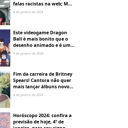
falas racistas na web; MPF
identificou 9 posts com
4 de janeiro de 2024
preconceito racial
Este videogame Dragon
Ball é mais bonito que o
desenho animado e é um
verdadeiro candidato ao
4 de janeiro de 2024
próximo Sparking! Zero!
Fim da carreira de Britney
Spears! Cantora não quer
mais lançar álbuns novos:
"Nunca vou voltar"
4 de janeiro de 2024
Horóscopo 2024: confira a
previsão de hoje, 4º de