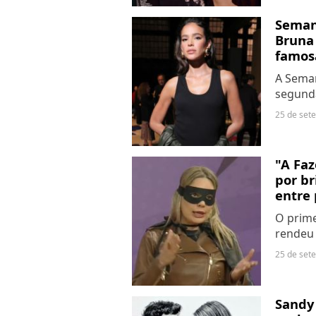
Seman
Bruna
famos
A Sema
segunda
reuniu 
25 de set
interna
"A Faz
por br
entre
O prime
rendeu 
intençã
25 de set
e foi e
direito..
Sandy 