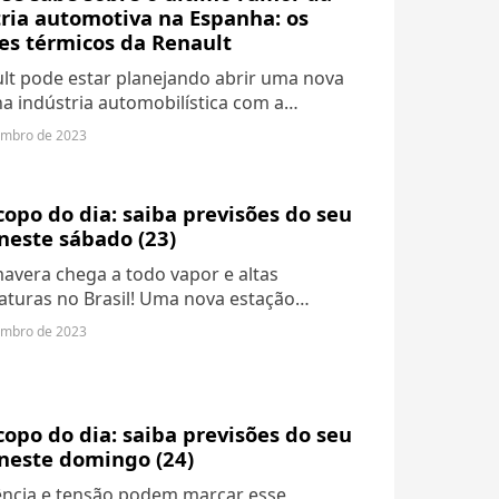
ria automotiva na Espanha: os
es térmicos da Renault
lt pode estar planejando abrir uma nova
na indústria automobilística com a
ção da Horse, uma empresa dedicada ao
embro de 2023
olvimento de motores a combustão, em
..
opo do dia: saiba previsões do seu
neste sábado (23)
mavera chega a todo vapor e altas
turas no Brasil! Uma nova estação
 é o equinócio de primavera no
embro de 2023
rio sul e de outono no hemisfério norte.
parou...
opo do dia: saiba previsões do seu
neste domingo (24)
ncia e tensão podem marcar esse