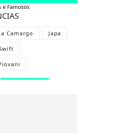
es e Famosos
NCIAS
sa Camargo
Japa
Swift
Piovani
TODOS OS FAMOSOS