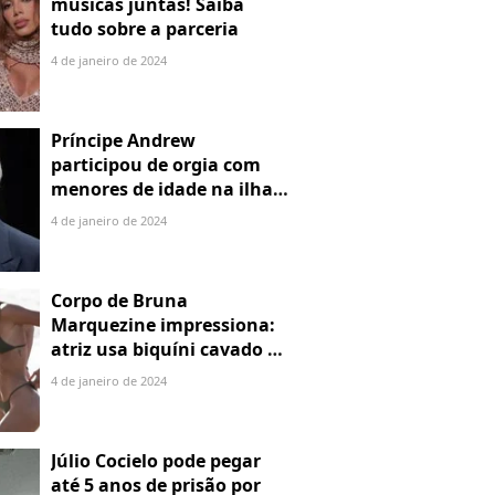
músicas juntas! Saiba
tudo sobre a parceria
4 de janeiro de 2024
Príncipe Andrew
participou de orgia com
menores de idade na ilha
de Jeffrey Epstein, chefe de
4 de janeiro de 2024
rede de tráfico sexual
Corpo de Bruna
Marquezine impressiona:
atriz usa biquíni cavado e
body chain ao chegar em
4 de janeiro de 2024
Noronha
Júlio Cocielo pode pegar
até 5 anos de prisão por