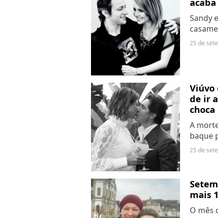
acaba
Sandy e
casamen
há 24 a
25 de set
declaraç
Viúvo 
de ir 
choca
A morte
baque p
conheci
25 de set
seu mar
despedi
Setemb
mais 1
O mês 