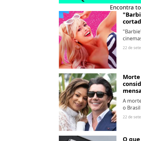
Encontra to
"Barbi
cortad
"Barbie
cinema
nas tel
22 de set
cenas d
Morte
consid
mensa
17º an
A morte
o Brasi
repenti
22 de set
coisas
morte,..
O que 