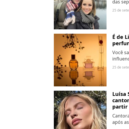
das sep
Lima, G
25 de set
outros
É de L
perfu
Você sa
influen
você é 
25 de set
fragrâ
com sua
Luísa 
cantor
partir
Cantora
após as
términ