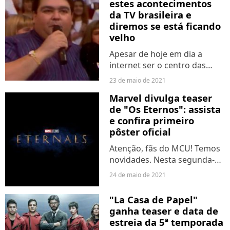
estes acontecimentos
claro:...
da TV brasileira e
diremos se está ficando
velho
Apesar de hoje em dia a
internet ser o centro das
atenções, os programas
23 de maio de 2021
televisivos também
Marvel divulga teaser
marcaram nossas vidas e
de "Os Eternos": assista
ainda fazem parte da rotina
e confira primeiro
de boa parte dos brasileiros.
pôster oficial
Mas é...
Atenção, fãs do MCU! Temos
novidades. Nesta segunda-
feira (24), a Marvel lançou o
24 de maio de 2021
teaser de "Os Eternos" e já
estamos loucos para saber o
"La Casa de Papel"
que vai acontecer no filme,
ganha teaser e data de
que tem previsão...
estreia da 5ª temporada