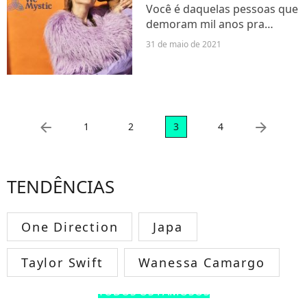
Você é daquelas pessoas que
demoram mil anos pra
responder uma mensagem
31 de maio de 2021
do crush ou é do tipo que
não perde tempo e sai logo
puxando assunto pra deixar
o interesse cada vez mais
vivo?...
arrow_left
arrow_right
1
2
3
4
TENDÊNCIAS
One Direction
Japa
Taylor Swift
Wanessa Camargo
TODOS OS FAMOSOS