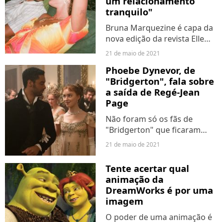
um relacionamento
tranquilo"
Bruna Marquezine é capa da
nova edição da revista Elle
Brasil e, além de um ensaio
21 de maio de 2021
fotográfico maravilhoso, a
Phoebe Dynevor, de
atriz também deu uma
"Bridgerton", fala sobre
entrevista muito sincera
a saída de Regé-Jean
sobre a sua carreira,
Page
autoestima...
Não foram só os fãs de
"Bridgerton" que ficaram
tristes com a saída de Regé-
21 de maio de 2021
Jean Page, o nosso Duque de
Hastings, após apenas uma
Tente acertar qual
temporada. Phoebe Dynevor,
animação da
intérprete de Daphne
DreamWorks é por uma
Bridgerton,...
imagem
O poder de uma animação é