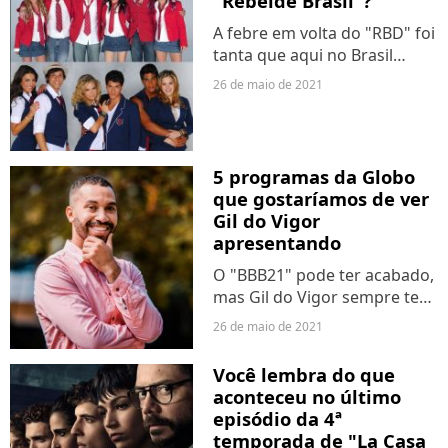
"Rebelde Brasil"?
Afinal, os fãs do reality já
A febre em volta do "RBD" foi
estavam...
tanta que aqui no Brasil
também recebemos nossa
26 de maio de 2021
versão da novela. "Rebelde
Brasil" estreou em 2011 e,
apesar das críticas, também
recebeu o carinho dos...
5 programas da Globo
que gostaríamos de ver
Gil do Vigor
apresentando
O "BBB21" pode ter acabado,
mas Gil do Vigor sempre terá
um lugar garantido nos
26 de maio de 2021
corações dos brasileiros. E
prova disso é onde sua
Você lembra do que
popularidade o levou:
aconteceu no último
garantindo um contrato na
episódio da 4ª
Globo!...
temporada de "La Casa