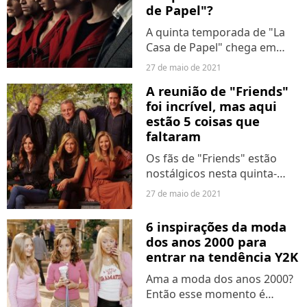
de Papel"?
A quinta temporada de "La
Casa de Papel" chega em
setembro e estão todos
27 de maio de 2021
ansiosos para saber como
A reunião de "Friends"
essa história vai terminar em
foi incrível, mas aqui
sua última fase. Sabendo que
estão 5 coisas que
os episódios da quarta...
faltaram
Os fãs de "Friends" estão
nostálgicos nesta quinta-
feira (27), com o lançamento
27 de maio de 2021
de "Friends: The Reunion" na
HBO Max. A reunião rendeu
6 inspirações da moda
momentos engraçados e
dos anos 2000 para
emocionantes com o elenco...
entrar na tendência Y2K
Ama a moda dos anos 2000?
Então esse momento é