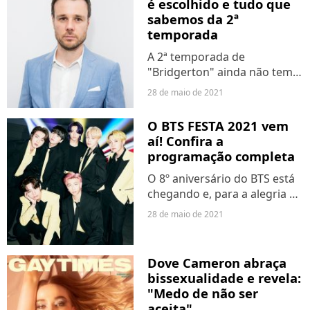
é escolhido e tudo que
sabemos da 2ª
temporada
A 2ª temporada de
"Bridgerton" ainda não tem
data de estreia confirmada,
28 de maio de 2021
mas já está cheia de
novidades incríveis! Nesta
O BTS FESTA 2021 vem
sexta-feira (28), a produção
aí! Confira a
da série anunciou o ator
programação completa
Rupert...
O 8º aniversário do BTS está
chegando e, para a alegria do
Army, já temos a
28 de maio de 2021
programação completa do
BTS FESTA 2021! A agenda do
evento online, que terá vários
Dove Cameron abraça
conteúdos exclusivos,...
bissexualidade e revela:
"Medo de não ser
aceita"