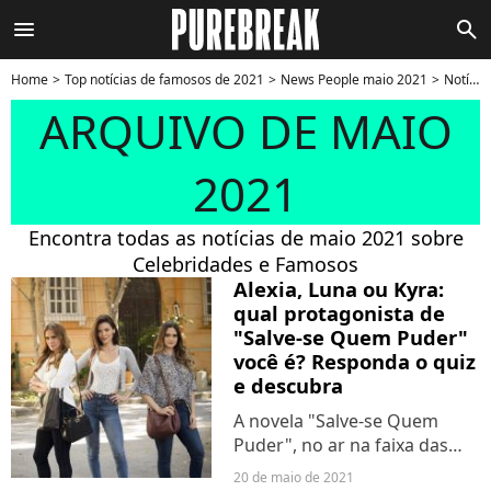
menu
search
Home
Top notícias de famosos de 2021
News People maio 2021
Notícias de maio 2021 - Página 3
ARQUIVO DE MAIO
2021
Encontra todas as notícias de maio 2021 sobre
Celebridades e Famosos
Alexia, Luna ou Kyra:
qual protagonista de
"Salve-se Quem Puder"
você é? Responda o quiz
e descubra
A novela "Salve-se Quem
Puder", no ar na faixa das
19h da Globo, tem feito o
20 de maio de 2021