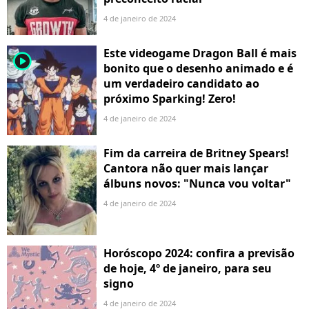
4 de janeiro de 2024
Este videogame Dragon Ball é mais
player2
bonito que o desenho animado e é
um verdadeiro candidato ao
próximo Sparking! Zero!
4 de janeiro de 2024
Fim da carreira de Britney Spears!
Cantora não quer mais lançar
álbuns novos: "Nunca vou voltar"
4 de janeiro de 2024
Horóscopo 2024: confira a previsão
de hoje, 4º de janeiro, para seu
signo
4 de janeiro de 2024