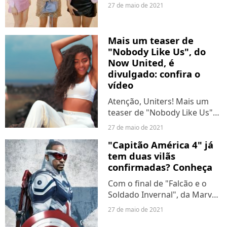
todinho seu! As tendências
27 de maio de 2021
da década estão voltando
com tudo em 2021, e as it
girls do TikTok e Instagram já
Mais um teaser de
provaram que dá para ser...
"Nobody Like Us", do
Now United, é
divulgado: confira o
vídeo
Atenção, Uniters! Mais um
teaser de "Nobody Like Us"
foi divulgado, nesta quinta-
27 de maio de 2021
feira (27). O clipe estreará em
"Capitão América 4" já
breve, nesta sexta (28), mas a
tem duas vilãs
ansiedade nos obriga a
confirmadas? Conheça
conferir todo...
Com o final de "Falcão e o
Soldado Invernal", da Marvel,
os fãs já estão ansiosos para
27 de maio de 2021
ver Sam Wilson (Anthony