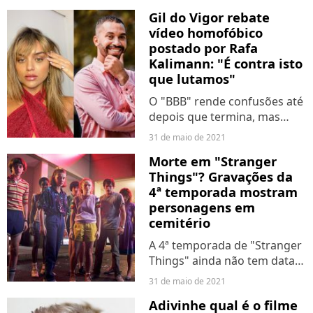
semanal para você saber
Gil do Vigor rebate
exatamente o que esperar
vídeo homofóbico
de...
postado por Rafa
Kalimann: "É contra isto
que lutamos"
O "BBB" rende confusões até
depois que termina, mas
dessa vez o assunto é bem
31 de maio de 2021
sério e não tem nada a ver
Morte em "Stranger
com o que rolou no
Things"? Gravações da
programa. Rafa Kalimann, ex-
4ª temporada mostram
participante da edição de
personagens em
2020,...
cemitério
A 4ª temporada de "Stranger
Things" ainda não tem data
de estreia, mas já promete
31 de maio de 2021
ser a maior e mais
Adivinhe qual é o filme
assustadora da série. E