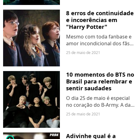
produções são, no mínimo,
questionáveis. Ou só ruins
8 erros de continuidade
mesmo, né? A gente assiste...
e incoerências em
"Harry Potter"
Mesmo com toda fanbase e
amor incondicional dos fãs
ao redor do mundo pela saga
25 de maio de 2021
de "Harry Potter", nem tudo
é perfeito e é óbvio que até
essas produções super
10 momentos do BTS no
elogiadas por críticos...
Brasil para relembrar e
sentir saudades
O dia 25 de maio é especial
no coração do B-Army. A data
marca o primeiro show do
25 de maio de 2021
BTS com a turnê "Love
Yoursef: Speak Yourself" no
Brasil, em 2019. Inesquecível!
Adivinhe qual é a