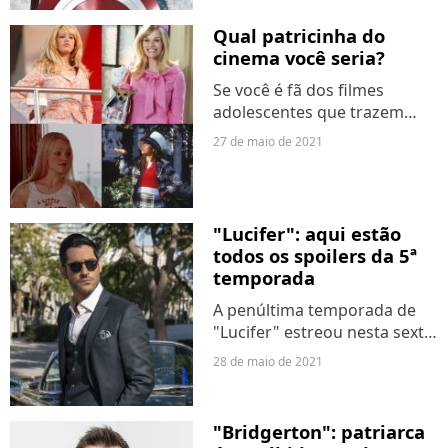
Mackie) como o novo Capitão
América. O estúdio já
Qual patricinha do
confirmou a produção...
cinema você seria?
Se você é fã dos filmes
adolescentes que trazem
personagens mimadas,
27 de maio de 2021
porém muito amadas, e
sempre ficou imaginando
como se comportaria dentro
dessas histórias, então seu
"Lucifer": aqui estão
momento chegou!...
todos os spoilers da 5ª
temporada
A penúltima temporada de
"Lucifer" estreou nesta sexta-
feira (28) na Netflix e oferece
28 de maio de 2021
tudo que os fãs estavam
esperando: amor, tretas, Céu,
Inferno e o que já estamos
"Bridgerton": patriarca
acostumados...