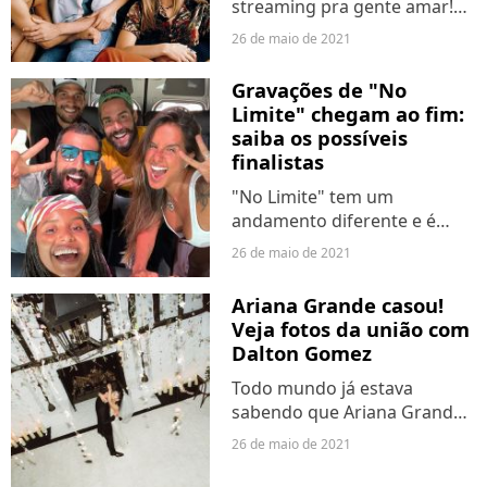
streaming pra gente amar!
Nesta quarta-feira (26), a
26 de maio de 2021
HBO Max anunciou
oficialmente a sua data de
Gravações de "No
lançamento no Brasil, no dia
Limite" chegam ao fim:
29 de junho. Sim, teremos
saiba os possíveis
todos os...
finalistas
"No Limite" tem um
andamento diferente e é
gravado antes de ser exibido,
26 de maio de 2021
nada vai ao ar ao vivo. Mas
parece que o período de
Ariana Grande casou!
gravações já terminou! Nesta
Veja fotos da união com
quarta-feira (26), os
Dalton Gomez
integrantes...
Todo mundo já estava
sabendo que Ariana Grande
havia se casado, mas tudo
26 de maio de 2021
tinha rolado às escondidas.
Nesta quarta-feira (26), a