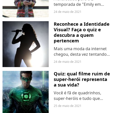
temporada de "Emily em
Paris" acabou de duplicar.
24 de maio de 2021
Isso porque, nesta segunda-
feira (24), as redes sociais da
Reconhece a Identidade
série anunciaram um novo
Visual? Faça o quiz e
interesse amoroso da
descubra a quem
nossa...
pertencem
Mais uma moda da internet
chegou, desta vez tentando
provar se as identidades
24 de maio de 2021
visuais das celebridades
realmente funcionam. A
Quiz: qual filme ruim de
partir de uma imagem com
super-herói representa
os elementos principais, os
a sua vida?
internautas...
Você é fã de quadrinhos,
super-heróis e tudo que
envolve este universo? Então
25 de maio de 2021
precisa admitir que algumas