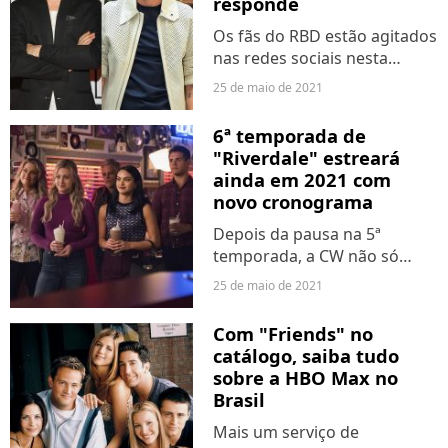
responde
Os fãs do RBD estão agitados
nas redes sociais nesta
quinta-feira (25), e o motivo
25 de maio de 2021
não é nada bom. Sérgio
Mayer Mori, um dos
6ª temporada de
protagonistas do reboot de
"Riverdale" estreará
"Rebelde" na Netflix,
ainda em 2021 com
declarou...
novo cronograma
Depois da pausa na 5ª
temporada, a CW não só
confirmou a volta dos
25 de maio de 2021
episódios como também
anunciou a data de estreia da
Com "Friends" no
6ª fase de "Riverdale". Nesta
catálogo, saiba tudo
terça (25) o grupo revelou
sobre a HBO Max no
que...
Brasil
Mais um serviço de