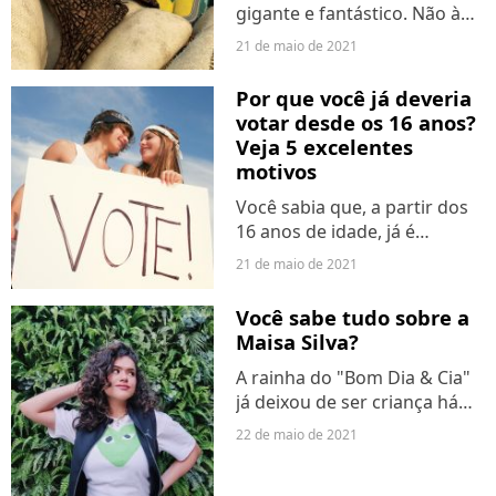
gigante e fantástico. Não à
toa, começamos a consumir
21 de maio de 2021
os filmes desde criancinha e
não conseguimos mais
Por que você já deveria
abandoná-los. A
votar desde os 16 anos?
DreamWorks, um estúdio de
Veja 5 excelentes
animação,...
motivos
Você sabia que, a partir dos
16 anos de idade, já é
possível tirar o seu Título de
21 de maio de 2021
Eleitor? Muitos adolescentes
escolhem não exercer este
Você sabe tudo sobre a
direito, mas é muito
Maisa Silva?
importante que você
A rainha do "Bom Dia & Cia"
considere...
já deixou de ser criança há
tempos e completa 19 anos
22 de maio de 2021
neste sábado (22). O tempo
voa, né? Em todos estes