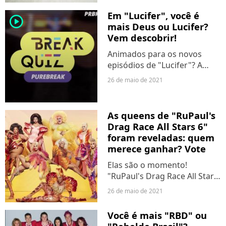
cantora postou algumas
Em "Lucifer", você é
player2
fotos da cerimônia e os fãs
mais Deus ou Lucifer?
já...
Vem descobrir!
Animados para os novos
episódios de "Lucifer"? A
continuação da 5ª temporada
26 de maio de 2021
já está chegando na Netflix,
mas ficamos tão ansiosos
que preparamos um quiz
As queens de "RuPaul's
todo especial, para já entrar...
Drag Race All Stars 6"
foram reveladas: quem
merece ganhar? Vote
Elas são o momento!
"RuPaul's Drag Race All Stars
6" revelou as 13 queens que
26 de maio de 2021
competirão nesta
temporada, e não se fala de
Você é mais "RBD" ou
outra coisa na internet.