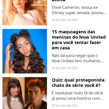
Dove Cameron, nossa ex-
Disney super amada, posou
para a capa da revista LGBT+
28 de maio de 2021
Gay Times e comentou sobre
os projetos que anda
15 maquiagens das
fazendo e sua orientação
meninas do Now United
sexual. A artista revelou que...
para você tentar fazer
em casa
Não dá para negar que o
Now United tem mulheres
incríveis, né? Além de lindas e
28 de maio de 2021
mega talentosas, as meninas
são super estilosas e vivem
Quiz: qual protagonista
apostando em maquiagens
chato de série você é?
incríveis. Inspirados...
É inevitável: todo fã de série
já amou uma história com
um protagonista chato. Pois
28 de maio de 2021
é, às vezes o roteiro é