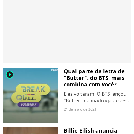
Qual parte da letra de
player2
"Butter", do BTS, mais
combina com você?
Eles voltaram! O BTS lançou
"Butter" na madrugada desta
sexta-feira (21) e o comeback
21 de maio de 2021
deixou os fãs super
animados. Amou a música e
já quer usar de legenda em
Billie Eilish anuncia
todas as suas redes sociais?...