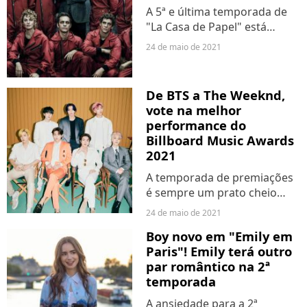
A 5ª e última temporada de
"La Casa de Papel" está
quase entre nós, mas ela
24 de maio de 2021
chegará em duas partes
separadas. A Netflix divulgou
nesta segunda-feira (24) as
De BTS a The Weeknd,
datas do Volume 1 e
vote na melhor
Volume...
performance do
Billboard Music Awards
2021
A temporada de premiações
é sempre um prato cheio
para os fãs de música, e com
24 de maio de 2021
o Billboard Music Awards
Boy novo em "Emily em
2021 não foi diferente. A
Paris"! Emily terá outro
cerimônia rolou no último
par romântico na 2ª
domingo (23), com
temporada
apresentações...
A ansiedade para a 2ª