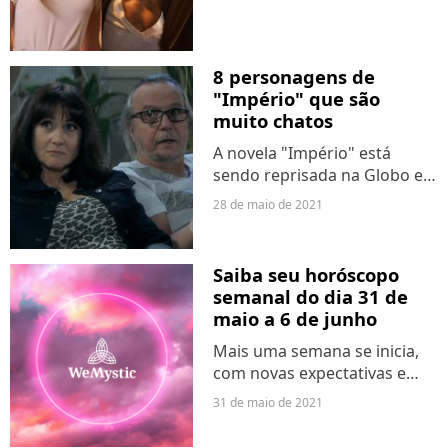
incrível, os personagens
secundários são
maravilhosos, o universo da
8 personagens de
série...
"Império" que são
muito chatos
A novela "Império" está
sendo reprisada na Globo e,
com o sucesso que ela foi na
28 de maio de 2021
primeira exibição, as
expectativas eram grandes.
No entanto, na época nossa
Saiba seu horóscopo
cabeça era diferente e...
semanal do dia 31 de
maio a 6 de junho
Mais uma semana se inicia,
com novas expectativas e
esperanças de energias
31 de maio de 2021
transformadoras. Por isso,
aqui trazemos o horóscopo