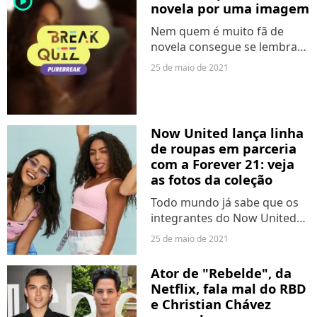
player2
Mas você sabia que...
novela por uma imagem
Nem quem é muito fã de
novela consegue se lembrar
de todas as histórias que já
25 de maio de 2021
assistiu assim tão de cara.
Mesmo que algumas tenham
sido marcantes para nós,
vemos essas tramas desde...
Now United lança linha
de roupas em parceria
com a Forever 21: veja
as fotos da coleção
Todo mundo já sabe que os
integrantes do Now United
adoram desfilar com looks
25 de maio de 2021
arrasadores e agora o estilo
do grupo acaba de ser
Ator de "Rebelde", da
representado em uma
Netflix, fala mal do RBD
coleção de roupas. É isso
e Christian Chávez
mesmo,...