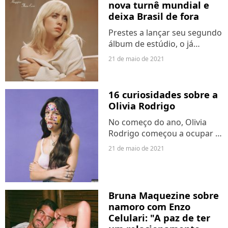
nova turnê mundial e
deixa Brasil de fora
Prestes a lançar seu segundo
álbum de estúdio, o já
aguardado "Happier Than
21 de maio de 2021
Ever", Billie Eilish confirmou
nesta sexta-feira (21) que irá
entrará em turnê mundial no
16 curiosidades sobre a
ano de 2022. Nem...
Olivia Rodrigo
No começo do ano, Olivia
Rodrigo começou a ocupar o
topo das paradas com o hit
21 de maio de 2021
"drivers license" e muita
gente se perguntava de onde
ela tinha saído. A cantora não
parou de crescer...
Bruna Maquezine sobre
namoro com Enzo
Celulari: "A paz de ter