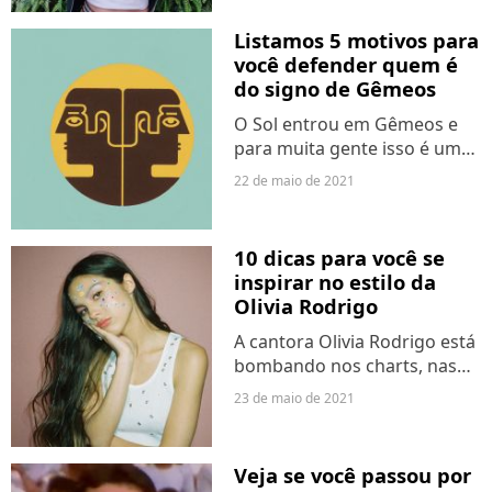
anos, Maisa Silva nos serviu
entretenimento...
Listamos 5 motivos para
você defender quem é
do signo de Gêmeos
O Sol entrou em Gêmeos e
para muita gente isso é um
problema. Apesar de todos
22 de maio de 2021
os signos terem seus
defeitos e qualidades, tem
uma galera que não vai com
10 dicas para você se
a cara dos geminianos. Pois...
inspirar no estilo da
Olivia Rodrigo
A cantora Olivia Rodrigo está
bombando nos charts, nas
capas de revistas e no
23 de maio de 2021
Instagram. Seu primeiro
álbum, "SOUR", chegou na
sexta-feira (21) e todas as
Veja se você passou por
referências deixam bem