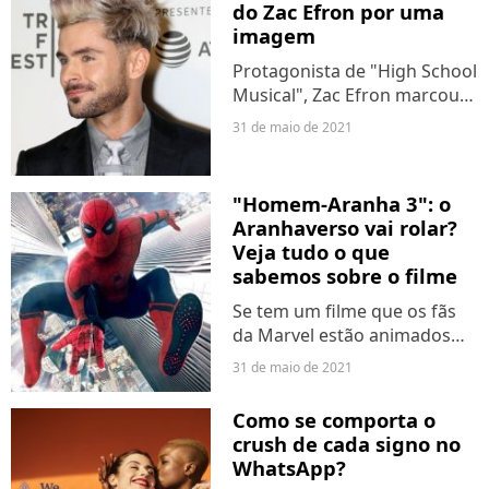
do Zac Efron por uma
parece que vamos ter que
imagem
preparar os lencinhos
também,...
Protagonista de "High School
Musical", Zac Efron marcou
gerações como o galã -
31 de maio de 2021
padrão, temos que dizer -
desejado por todes. Mas não
foi só na série de filmes da
"Homem-Aranha 3": o
Disney que o ator...
Aranhaverso vai rolar?
Veja tudo o que
sabemos sobre o filme
Se tem um filme que os fãs
da Marvel estão animados
para conferir em 2021, é
31 de maio de 2021
"Homem-Aranha 3". O longa
ainda não teve muitas
Como se comporta o
informações confirmadas,
crush de cada signo no
mas os rumores de um
WhatsApp?
Multiverso...