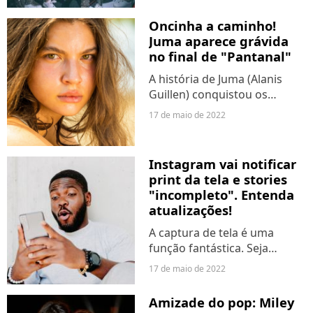
monitorado pelo time da 17ª
integrante, compartilhou
Oncinha a caminho!
algumas novidades nesta
Juma aparece grávida
terça-feira (17). De acordo...
no final de "Pantanal"
A história de Juma (Alanis
Guillen) conquistou os
corações des espectadores
17 de maio de 2022
da novela das 21h da Globo,
"Pantanal". A filha de Maria
Marruá (Juliana Paes)
Instagram vai notificar
enfrentou bastante coisa...
print da tela e stories
"incompleto". Entenda
atualizações!
A captura de tela é uma
função fantástica. Seja
capturando um meme
17 de maio de 2022
favorito, anotando uma
receita para replicar ou
Amizade do pop: Miley
enviando rapidamente a