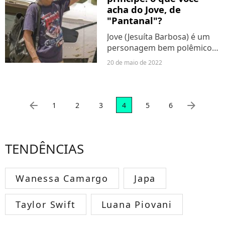
que passou...
acha do Jove, de
"Pantanal"?
Jove (Jesuíta Barbosa) é um
personagem bem polêmico
em "Pantanal". Com um jeito
20 de maio de 2022
delicado e sensível, mas com
atitudes questionávels, o galã
da novela das 21h da Globo
prometia ser...
arrow_left
arrow_right
1
2
3
4
5
6
TENDÊNCIAS
Wanessa Camargo
Japa
Taylor Swift
Luana Piovani