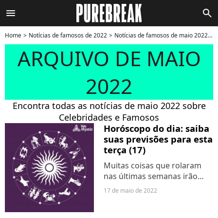
menu
search
Home
Notícias de famosos de 2022
Notícias de famosos de maio 2022
N
ARQUIVO DE MAIO
2022
Encontra todas as notícias de maio 2022 sobre
Celebridades e Famosos
Horóscopo do dia: saiba
suas previsões para esta
terça (17)
Muitas coisas que rolaram
nas últimas semanas irão
ficar mais evidentes e
17 de maio de 2022
intensas hoje. Lua Cheia
eclipsada segue no signo de