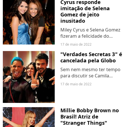
Cyrus responde
alguém evidências daquela
imitação de Selena
fofoca, o print...
Gomez de jeito
inusitado
Miley Cyrus e Selena Gomez
fizeram a felicidade do
fandom nesta terça-feira (17)!
17 de maio de 2022
Depois da cantora de
"Verdades Secretas 3" é
"Malibu" ser citada em
cancelada pela Globo
discurso da amiga no
"Saturday Night Live", Miley
Sem nem mesmo ter tempo
fez...
para discutir se Camila
Queiroz realmente não
17 de maio de 2022
retornaria para "Verdades
Secretas 3" e se sua
personagem, Angel, morreu
de vez no final do segundo
Millie Bobby Brown no
ano da novela,...
Brasil! Atriz de
"Stranger Things"