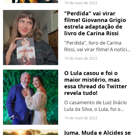
"The Umbrella Academy". A
19 de maio de 2022
prévia mostrou muitas coisas
"Perdida" vai virar
chocantes a respeito do novo
filme! Giovanna Grigio
ano da série. Isso inclui o
estrela adaptação de
retorno de Pogo,...
livro de Carina Rissi
"Perdida", livro de Carina
Rissi, vai virar filme! A notícia
veio da própria autora nesta
19 de maio de 2022
quinta-feira (19) e de parte
do elenco, que conta com
O Lula casou e foi o
Giovanna Grigio e Bruno
maior mistério, mas
Montaleone....
essa thread do Twitter
revela tudo!
O casamento de Luiz Inácio
Lula da Silva, o Lula, foi o
maior mistério! Na noite da
19 de maio de 2022
última quarta-feira (18), o do
ex-presidente do Brasil
Juma, Muda e Alcides se