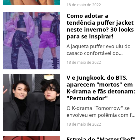
Marquezine e Manu Gavassi,
18 de maio de 2022
acaba de ganhar trailer nesta
Como adotar a
quarta-feira (18). No vídeo,
tendência puffer jacket
entendemos mais alguns dos
neste inverno? 30 looks
mistérios que...
para se inspirar!
A jaqueta puffer evoluiu do
casaco confortável do
inverno para a peça que
18 de maio de 2022
todes fashionistes tem que
ter em seu closet. Com a
V e Jungkook, do BTS,
chegada da temporada mais
aparecem "mortos" em
fria do ano, o look
K-drama e fãs detonam:
acolchoado...
"Perturbador"
O K-drama "Tomorrow" se
envolveu em polêmia com fãs
do BTS após usar nomes e
18 de maio de 2022
datas de aniversário dos
integrantes em cena. O
Estreia do "MasterChef"