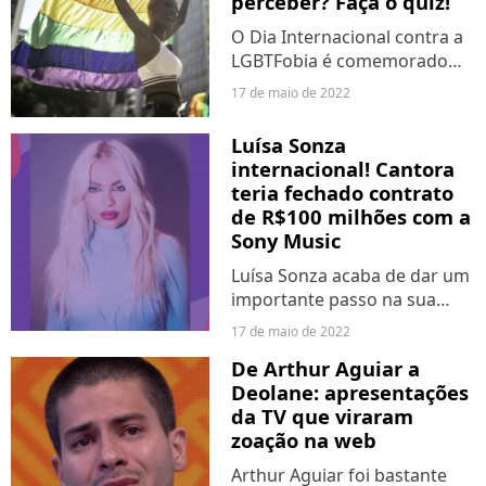
perceber? Faça o quiz!
Morte,...
O Dia Internacional contra a
LGBTFobia é comemorado
nesta terça-feira (17)! E,
17 de maio de 2022
apesar de termos avançado
muito, o Brasil ainda é um
Luísa Sonza
país extremamente violento
internacional! Cantora
com a comunidade
teria fechado contrato
LGBTQIAP+...
de R$100 milhões com a
Sony Music
Luísa Sonza acaba de dar um
importante passo na sua
carreira! De acordo com a
17 de maio de 2022
coluna de Leo Dias, publicada
De Arthur Aguiar a
na última segunda-feira (16)
Deolane: apresentações
pelo Metrópoles, a cantora
da TV que viraram
brasileira fechou...
zoação na web
Arthur Aguiar foi bastante