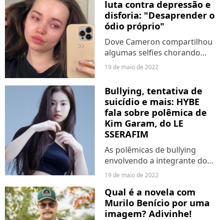
luta contra depressão e
cantor brasileiro pediu por
disforia: "Desaprender o
casais LGBTQIA+...
ódio próprio"
Dove Cameron compartilhou
algumas selfies chorando
enquanto detalhava na
19 de maio de 2022
legenda a batalha contra a
depressão e disforia. Em
Bullying, tentativa de
desabafo feito na última
suicídio e mais: HYBE
quarta-feira (18), a ex-
fala sobre polêmica de
estrela...
Kim Garam, do LE
SSERAFIM
As polêmicas de bullying
envolvendo a integrante do
LE SSERAFIM, Kim Garam,
19 de maio de 2022
ganharam novos capítulos. A
Qual é a novela com
empresa de advocacia, que
Murilo Benício por uma
representa a suposta vítima,
imagem? Adivinhe!
fez um longo