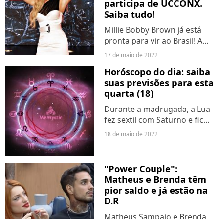
participa de UCCONX.
Saiba tudo!
Millie Bobby Brown já está
pronta para vir ao Brasil! A
atriz de "Stranger Things" foi
17 de maio de 2022
confirmada como atração da
Horóscopo do dia: saiba
UCCONX nesta terça-feira
suas previsões para esta
(17). O evento acontece em
quarta (18)
julho, em São...
Durante a madrugada, a Lua
fez sextil com Saturno e ficou
vazia de curso, mas já entra
18 de maio de 2022
em Capricórnio às 9h01. A
energia desse signo traz
mais determinação, paciência
"Power Couple":
e disciplina...
Matheus e Brenda têm
pior saldo e já estão na
D.R
Matheus Sampaio e Brenda