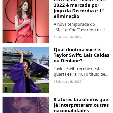
problema foi que as
2022 é marcada por
identidades estavam em uma
Jogo da Discórdia e 1ª
lista de...
eliminação
A nova temporada do
"MasterChef" estreou nesta
última terça-feira (17) na tela
18 de maio de 2022
da Band e es telespectadores
já se deparam com muitas
Qual doutora você é:
dinâmicas surpreendentes,
Taylor Swift, Laís Caldas
como a Caixa Misteriosa...
ou Deolane?
Taylor Swift recebe nesta
quarta-feira (18) o título de
Doutora em Belas Artes pela
18 de maio de 2022
Universidade de Nova York.
Es fãs da loirinha estão
surtando com esse momento
8 atores brasileiros que
tão especial, ao ver...
já interpretaram outras
nacionalidades