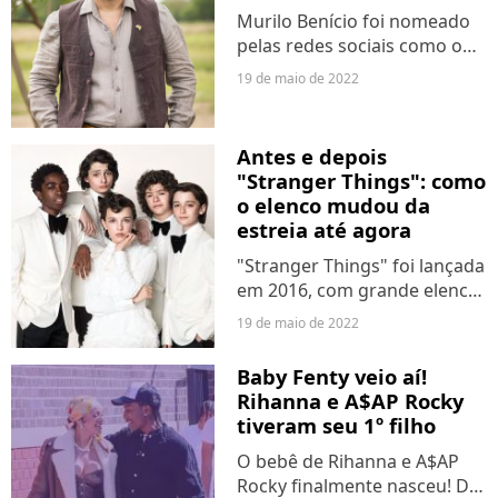
pronunciamento,...
Murilo Benício foi nomeado
pelas redes sociais como o
"rei do Vale a Pena Ver de
19 de maio de 2022
Novo" por emendar três
novelas pelas tardes da TV
Globo. Depois de "Ti Ti Ti" e
Antes e depois
viver gêmeos em "O...
"Stranger Things": como
o elenco mudou da
estreia até agora
"Stranger Things" foi lançada
em 2016, com grande elenco
infantil. Após 6 anos,
19 de maio de 2022
estamos nos aproximando
da 4ª temporada e, sem
Baby Fenty veio aí!
dúvida, todes atores e atrizes
Rihanna e A$AP Rocky
cresceram muito. Millie...
tiveram seu 1º filho
O bebê de Rihanna e A$AP
Rocky finalmente nasceu! De