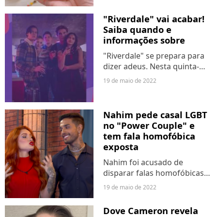
de todes. Pode ser o fim das
situações mais complicadas
"Riverdale" vai acabar!
na sua vida, o...
Saiba quando e
informações sobre
"Riverdale" se prepara para
dizer adeus. Nesta quinta-
feira (19), a CW, empresa
19 de maio de 2022
responsável pela série,
confirmou que o final está
próximo. Depois de renovar a
Nahim pede casal LGBT
produção com Cole
no "Power Couple" e
Sprouse,...
tem fala homofóbica
exposta
Nahim foi acusado de
disparar falas homofóbicas
contra Matheus Sampaio no
19 de maio de 2022
"Power Couple". Na
formação da última D.R,
Dove Cameron revela
nesta quarta-feira (18), o