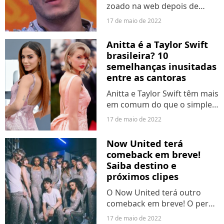
zoado na web depois de
performar ao vivo a música
17 de maio de 2022
"Fora da Casinha", no
"Encontro com Fátima
Anitta é a Taylor Swift
Bernardes", nesta última
brasileira? 10
segunda-feira (16). Após o
semelhanças inusitadas
programa,...
entre as cantoras
Anitta e Taylor Swift têm mais
em comum do que o simples
fato de serem cantoras
17 de maio de 2022
famosas. De posicionamento
político até mapa astral, as
Now United terá
duas compartilham uma
comeback em breve!
série de semelhanças
Saiba destino e
inusitadas....
próximos clipes
O Now United terá outro
comeback em breve! O perfil
Mélanie Thomas Fan Center,
17 de maio de 2022