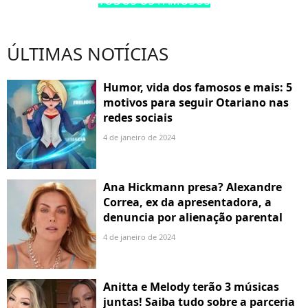
TODOS OS FAMOSOS
ÚLTIMAS NOTÍCIAS
Humor, vida dos famosos e mais: 5
motivos para seguir Otariano nas
redes sociais
4 de janeiro de 2024
Ana Hickmann presa? Alexandre
Correa, ex da apresentadora, a
denuncia por alienação parental
4 de janeiro de 2024
Anitta e Melody terão 3 músicas
juntas! Saiba tudo sobre a parceria