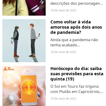
descrições dos personagens
revelaram que Max e Lucas
18 de maio de 2022
podem ter terminado desde
o final da terceira temporada
Como voltar à vida
de "Stranger Things". Outro
amorosa após dois anos
casal que levantou...
de pandemia?
Ainda que a pandemia não
tenha acabado
completamente, fato é que
18 de maio de 2022
muitas atividades já
retornaram a quase
normalidade - se é que ela
Horóscopo do dia: saiba
voltará a existir. Nesse
suas previsões para esta
período de adaptação, as...
quinta (19)
O Sol em Touro faz trígono
com Plutão em Capricórnio,
isso trará um enorme poder
19 de maio de 2022
de transformação para a vida