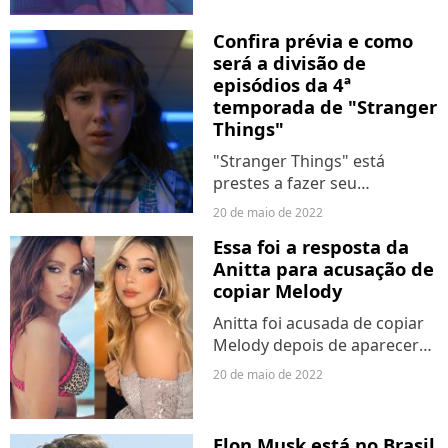
LGBTQ+ adolescente. Nesta
sexta-feira (20), o streaming
Confira prévia e como
anunciou a novidade com
será a divisão de
uma...
episódios da 4ª
temporada de "Stranger
Things"
"Stranger Things" está
prestes a fazer seu
estrondoso retorno! A 4ª
20 de maio de 2022
temporada está sendo
Essa foi a resposta da
aguardada desde 2019 e
Anitta para acusação de
finalmente assistiremos a
copiar Melody
primeira parte do penúltimo
ano da série no...
Anitta foi acusada de copiar
Melody depois de aparecer
posando com um
20 de maio de 2022
Lamborghini Urus nos Storis
do Instagram. É que um dia
antes, a cantora adolescente
Elon Musk está no Brasil