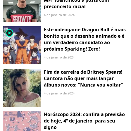
MPF identificou 9 posts com
preconceito racial
4 de janeiro de 2024
Este videogame Dragon Ball é mais
player2
bonito que o desenho animado e é
um verdadeiro candidato ao
próximo Sparking! Zero!
4 de janeiro de 2024
Fim da carreira de Britney Spears!
Cantora não quer mais lançar
álbuns novos: "Nunca vou voltar"
4 de janeiro de 2024
Horóscopo 2024: confira a previsão
de hoje, 4º de janeiro, para seu
signo