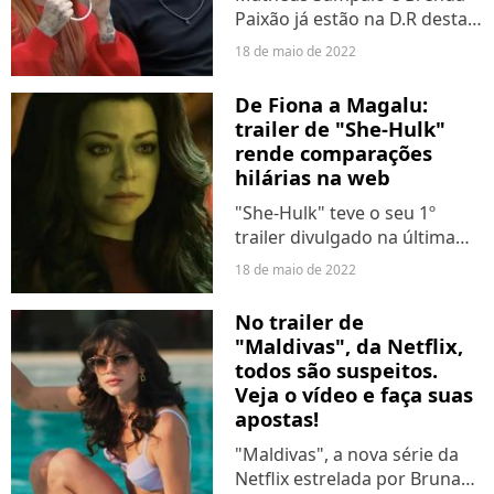
Paixão já estão na D.R desta
semana no "Power Couple" e
18 de maio de 2022
agora só cabe aos es fãs da
dupla para mantê-los no
De Fiona a Magalu:
programa. Nesta última
trailer de "She-Hulk"
terça-feira (17), Gabi e...
rende comparações
hilárias na web
"She-Hulk" teve o seu 1º
trailer divulgado na última
terça-feira (17). Na prévia,
18 de maio de 2022
finalmente vemos mais da
personagem de Tatiana
No trailer de
Maslany. Mas se tem algo
"Maldivas", da Netflix,
que não agradou foram os
todos são suspeitos.
CGIs...
Veja o vídeo e faça suas
apostas!
"Maldivas", a nova série da
Netflix estrelada por Bruna