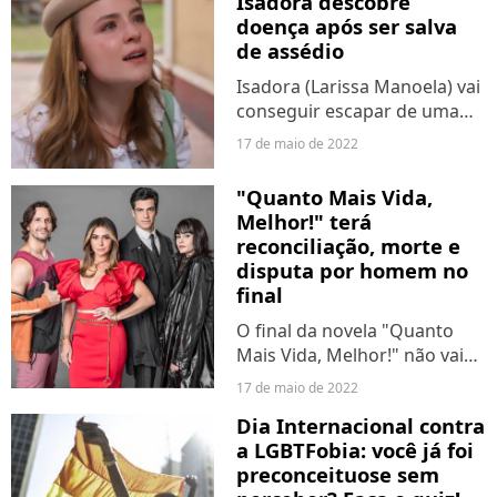
Isadora descobre
rolar. Em agosto, as oito...
doença após ser salva
de assédio
Isadora (Larissa Manoela) vai
conseguir escapar de uma
tentativa de abuso sexual
17 de maio de 2022
graças a Joaquim (Danilo
Mesquita) e Davi (Rafael Vitti)
"Quanto Mais Vida,
na novela "Além da Ilusão".
Melhor!" terá
No entanto, pouco...
reconciliação, morte e
disputa por homem no
final
O final da novela "Quanto
Mais Vida, Melhor!" não vai
poupar es telespectadores
17 de maio de 2022
de fortes emoções. Pelos
Dia Internacional contra
próximos capítulos, os
a LGBTFobia: você já foi
quatro protagonistas vão ter
preconceituose sem
novo encontro com a