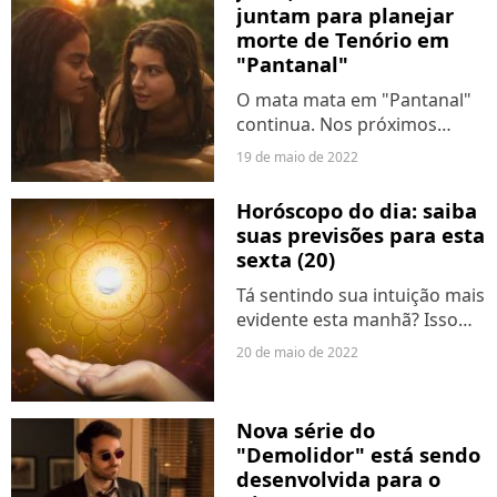
oficializou a união com a
juntam para planejar
socióloga Rosângel...
morte de Tenório em
"Pantanal"
O mata mata em "Pantanal"
continua. Nos próximos
capítulos da novela, Juma
19 de maio de 2022
(Alanis Guillen) se unirá a
Muda (Bella Campos) e
Horóscopo do dia: saiba
Alcides (Juliano Cazarré) para
suas previsões para esta
planejar o assassinato de...
sexta (20)
Tá sentindo sua intuição mais
evidente esta manhã? Isso
está rolando porque Lua fez
20 de maio de 2022
aspectos fluentes com
Netuno e Marte durante a
madrugada, o que estimulou
Nova série do
nossas energias mais
"Demolidor" está sendo
sensíveis...
desenvolvida para o