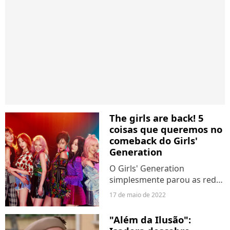
The girls are back! 5
coisas que queremos no
comeback do Girls'
Generation
O Girls' Generation
simplesmente parou as redes
sociais na última segunda-
17 de maio de 2022
feira (16) com o anúncio que
todes queriam, mas ninguém
"Além da Ilusão":
esperava: o comeback vai