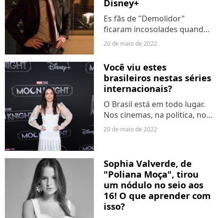
Disney+
Es fãs de "Demolidor"
ficaram incosolades quando
o título da Netflix estrelado
20 de maio de 2022
por Charlie Cox foi cancelada
em 2018. Quase quatro anos
Você viu estes
depois, ficamos sabendo que
brasileiros nestas séries
a Marvel Studios...
internacionais?
O Brasil está em todo lugar.
Nos cinemas, na política, no
mundo dos negócios... em
20 de maio de 2022
todo âmbito da sociedade e
por toda parte do mundo
encontramos brasileires. Isso
Sophia Valverde, de
também inclui o...
"Poliana Moça", tirou
um nódulo no seio aos
16! O que aprender com
isso?