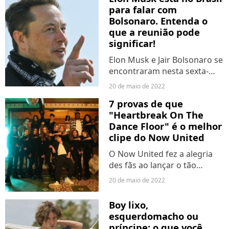
foi surpreendida em sua
para falar com
festa...
Bolsonaro. Entenda o
que a reunião pode
significar!
Elon Musk e Jair Bolsonaro se
encontraram nesta sexta-
feira (20). O empresário da
20 de maio de 2022
Tesla veio ao Brasil para falar
7 provas de que
sobre o alcance da internet
"Heartbreak On The
em regiões rurais e abordar
Dance Floor" é o melhor
formas de...
clipe do Now United
O Now United fez a alegria
des fãs ao lançar o tão
esperado clipe de
20 de maio de 2022
"Heartbreak On The Dance
Floor". A música já era uma
Boy lixo,
conhecida do fandom e até
esquerdomacho ou
entrou na setlist da turnê
príncipe: o que você