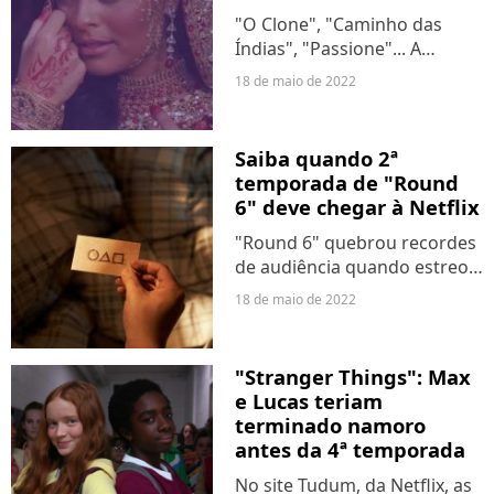
"O Clone", "Caminho das
Índias", "Passione"... A
cultura estrangeira é muito
18 de maio de 2022
mencionada nas novelas
brasileiras. Às vezes isso é
positivo, mas, em outros
Saiba quando 2ª
momentos, vemos que as
temporada de "Round
produções...
6" deve chegar à Netflix
"Round 6" quebrou recordes
de audiência quando estreou
na Netflix. Então, faz sentido
18 de maio de 2022
que es fãs da série estejam
sedentos para saber o
destino de Seong Gi-hun (Lee
"Stranger Things": Max
Jung-jae) e como...
e Lucas teriam
terminado namoro
antes da 4ª temporada
No site Tudum, da Netflix, as