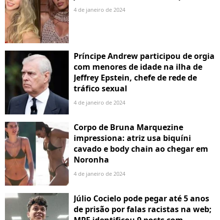
4 de janeiro de 2024
Príncipe Andrew participou de orgia
com menores de idade na ilha de
Jeffrey Epstein, chefe de rede de
tráfico sexual
4 de janeiro de 2024
Corpo de Bruna Marquezine
impressiona: atriz usa biquíni
cavado e body chain ao chegar em
Noronha
4 de janeiro de 2024
Júlio Cocielo pode pegar até 5 anos
de prisão por falas racistas na web;