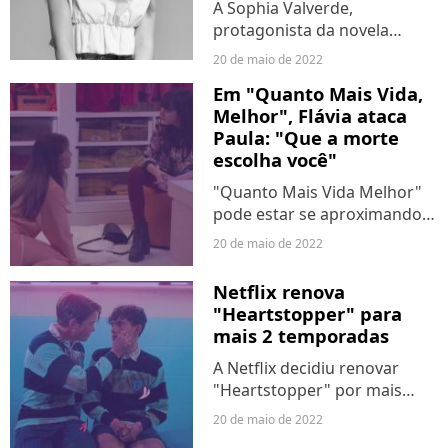
A Sophia Valverde,
protagonista da novela
"Poliana Moça", tirou um
20 de maio de 2022
nódulo no seio aos 16 anos,
Em "Quanto Mais Vida,
nesta última quinta-feira (19).
Melhor", Flávia ataca
Em seu perfil do Instagram, a
Paula: "Que a morte
atriz tranquilizou es fãs...
escolha você"
"Quanto Mais Vida Melhor"
pode estar se aproximando
do fim, mas a novela não vai
20 de maio de 2022
acabar sem muito confronto
e confusão. Depois de
Netflix renova
descobrir a verdade sobre
"Heartstopper" para
quem é a sua mãe, Flávia...
mais 2 temporadas
A Netflix decidiu renovar
"Heartstopper" por mais
duas temporadas mediante
20 de maio de 2022
ao sucesso do da série