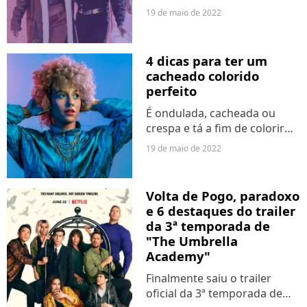
acordo com matéria do TMZ,
19 de maio de 2022
publicada nesta quinta-feira
(19), o casal teve o seu 1º
filho na última sexta-feira
4 dicas para ter um
(13). Ainda segundo...
cacheado colorido
perfeito
É ondulada, cacheada ou
crespa e tá a fim de colorir
seus cabelos? Fica por aqui
19 de maio de 2022
porque essa matéria foi feita
para você! Antes de fazer
uma transformação, é
Volta de Pogo, paradoxo
preciso redobrar os
e 6 destaques do trailer
cuidados...
da 3ª temporada de
"The Umbrella
Academy"
Finalmente saiu o trailer
oficial da 3ª temporada de