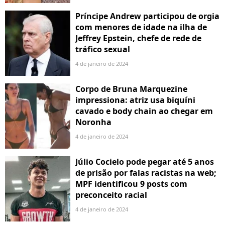
Príncipe Andrew participou de orgia
com menores de idade na ilha de
Jeffrey Epstein, chefe de rede de
tráfico sexual
4 de janeiro de 2024
Corpo de Bruna Marquezine
impressiona: atriz usa biquíni
cavado e body chain ao chegar em
Noronha
4 de janeiro de 2024
Júlio Cocielo pode pegar até 5 anos
de prisão por falas racistas na web;
MPF identificou 9 posts com
preconceito racial
4 de janeiro de 2024