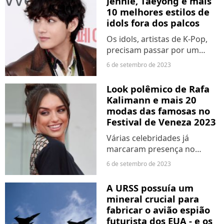
Jennie, Taeyong e mais
10 melhores estilos de
idols fora dos palcos
Os idols, artistas de K-Pop,
precisam passar por um
processo árduo até
6 de setembro de 2023
chegarem ao sucesso
desejado e isso inclui testar
Look polêmico de Rafa
vários estilos nos palcos. Mas
Kalimann e mais 20
quando vemos o estilo real
modas das famosas no
de...
Festival de Veneza 2023
Várias celebridades já
marcaram presença no
Festival de Veneza 2023. É
6 de setembro de 2023
claro que as celebridade
estão caprichando nos looks
A URSS possuía um
marcantes e maravilhosos.
mineral crucial para
fabricar o avião espião
futurista dos EUA - e os