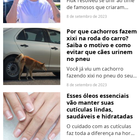
Fiuk resolveu se unir ao time
de famosos que criaram
conta em plataformas de
8 de setembro de 2023
conteúdo adulto! O cantor
agora deve começar a
Por que cachorros fazem
produzir fotos e vídeos
xixi na roda do carro?
exclusivos para quem
Saiba o motivo e como
desembolsar...
evitar que cães urinem
no pneu
Você já viu um cachorro
fazendo xixi no pneu do seu
carro? Esse costume é
8 de setembro de 2023
comum entre os cães e,
Esses óleos essenciais
apesar de parecer nojento
vão manter suas
para nós, tem um motivo
cutículas lindas,
relevante para eles.
saudáveis e hidratadas
O cuidado com as cutículas
faz toda a diferença na hora