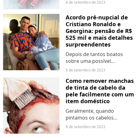
de fazer as unhas.
8 de setembro de 2023
Felizmente, é possível chegar
a uma aparência bem
Acordo pré-nupcial de
saudável e linda com
Cristiano Ronaldo e
produtos naturais.
Georgina: pensão de R$
525 mil e mais detalhes
surpreendentes
Depois de tantos boatos
sobre uma possível
separação de Cristiano
8 de setembro de 2023
Ronaldo e sua esposa,
Como remover manchas
Georgina, começou a circular
de tinta de cabelo da
na internet alguns detalhes
pele facilmente com um
do acordo pré-nupcial do
item doméstico
casal.
Geralmente, quando
pintamos os cabelos
sozinhos, mesmo que
8 de setembro de 2023
usemos todas as táticas para