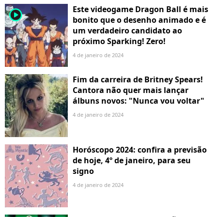
Este videogame Dragon Ball é mais
player2
bonito que o desenho animado e é
um verdadeiro candidato ao
próximo Sparking! Zero!
4 de janeiro de 2024
Fim da carreira de Britney Spears!
Cantora não quer mais lançar
álbuns novos: "Nunca vou voltar"
4 de janeiro de 2024
Horóscopo 2024: confira a previsão
de hoje, 4º de janeiro, para seu
signo
4 de janeiro de 2024