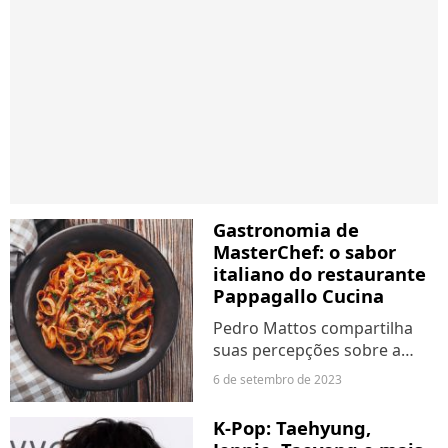
Gastronomia de
MasterChef: o sabor
italiano do restaurante
Pappagallo Cucina
Pedro Mattos compartilha
suas percepções sobre a
evolução dos ingredientes na
6 de setembro de 2023
gastronomia
K-Pop: Taehyung,