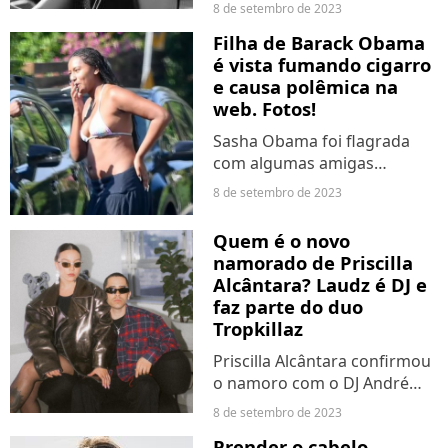
"Layover", seu primeiro
8 de setembro de 2023
álbum solo! O trabalho veio
Filha de Barack Obama
acompanhado de mais um
é vista fumando cigarro
clipe incrível onde o idol
e causa polêmica na
mostra mais sobre seu
web. Fotos!
estilo...
Sasha Obama foi flagrada
com algumas amigas
fumando um cigarro. As
8 de setembro de 2023
fotos viralizaram na internet
e causaram um alvoroço.
Quem é o novo
Essa não é a primeira vez que
namorado de Priscilla
uma das filhas do ex-
Alcântara? Laudz é DJ e
presidente...
faz parte do duo
Tropkillaz
Priscilla Alcântara confirmou
o namoro com o DJ André
Laudz, que faz parte do
8 de setembro de 2023
famoso duo Tropkillaz. Ela
Prender o cabelo