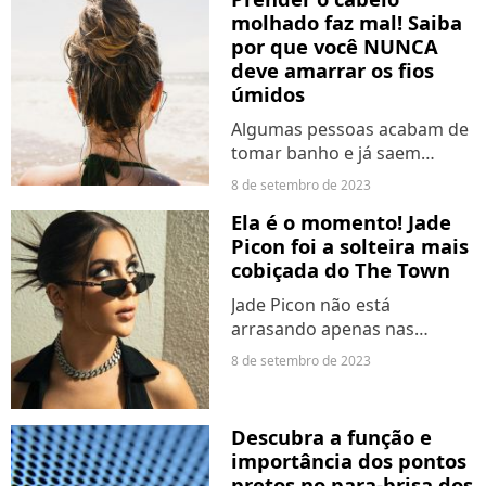
compartilhou alguns
molhado faz mal! Saiba
registros ao lado do
por que você NUNCA
namorado, que é produtor
deve amarrar os fios
musical e...
úmidos
Algumas pessoas acabam de
tomar banho e já saem
prendendo o cabelo, seja
8 de setembro de 2023
porque está atrasado para
Ela é o momento! Jade
algum compromisso ou por
Picon foi a solteira mais
costume. Porém, saiba que
cobiçada do The Town
isso pode trazer muitos
danos...
Jade Picon não está
arrasando apenas nas
telinhas, mas também em
8 de setembro de 2023
festivais! A gata agora está
colecionando corações e o
The Town foi o lugar que ela
Descubra a função e
escolheu para começar.
importância dos pontos
Segundo...
pretos no para-brisa dos