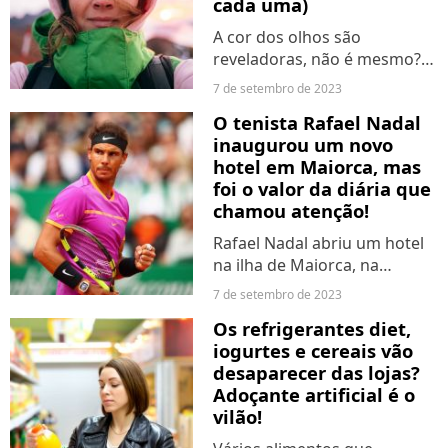
cada uma)
A cor dos olhos são
reveladoras, não é mesmo?
Mas elas não falam apenas
7 de setembro de 2023
sobre o mundo interior de
O tenista Rafael Nadal
uma pessoa. Eles também
inaugurou um novo
contam um pouco sobre sua
hotel em Maiorca, mas
genética. Descubra as cores
foi o valor da diária que
de olhos...
chamou atenção!
Rafael Nadal abriu um hotel
na ilha de Maiorca, na
Espanha. Seu novo
7 de setembro de 2023
estabelecimento tem uma
Os refrigerantes diet,
pegada mediterrânea e o
iogurtes e cereais vão
valor de uma única diária
desaparecer das lojas?
surpreende!
Adoçante artificial é o
vilão!