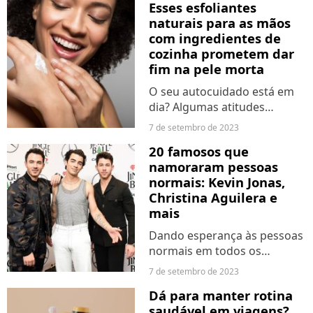
Esses esfoliantes
relacionadas com o estado
naturais para as mãos
de alerta, a memória de
com ingredientes de
trabalho e o comportamento
cozinha prometem dar
orientado...
fim na pele morta
O seu autocuidado está em
dia? Algumas atitudes
simples para adotar no dia a
7 de setembro de 2023
dia pode melhorar sua saúde
20 famosos que
mental e autoestima.
namoraram pessoas
Pensando nisso, veja essas
normais: Kevin Jonas,
duas receitinhas básicas
Christina Aguilera e
com...
mais
Dando esperança às pessoas
normais em todos os
lugares, essas celebridades
7 de setembro de 2023
internacionais investiram em
Dá para manter rotina
relacionamentos com
saudável em viagens?
anônimos por longos anos.