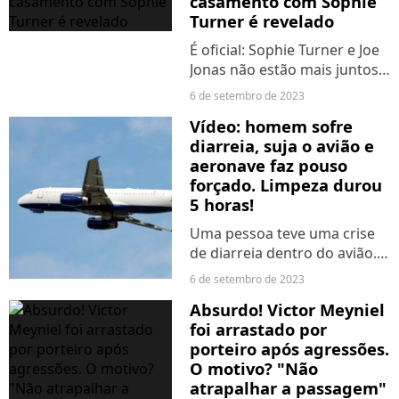
casamento com Sophie
que parece.
Turner é revelado
É oficial: Sophie Turner e Joe
Jonas não estão mais juntos!
Os artistas ficaram juntos
6 de setembro de 2023
por quatro anos, até que
Vídeo: homem sofre
decidiram seguir suas vidas
diarreia, suja o avião e
separados
aeronave faz pouso
forçado. Limpeza durou
5 horas!
Uma pessoa teve uma crise
de diarreia dentro do avião.
O estrago foi tão grande que
6 de setembro de 2023
a aeronave precisou dar meia
Absurdo! Victor Meyniel
volta para pousar. Vídeo do
foi arrastado por
momento é chocante!
porteiro após agressões.
O motivo? "Não
atrapalhar a passagem"