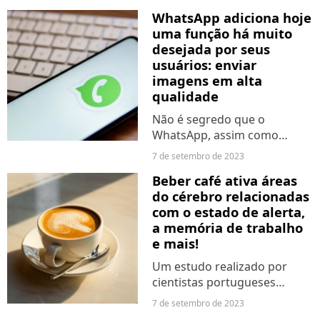
todas as terras de
WhatsApp adiciona hoje
propriedade estrangeira nos
uma função há muito
EUA, o governo teme que a
desejada por seus
China possa estar a expandir
usuários: enviar
o...
imagens em alta
qualidade
Não é segredo que o
WhatsApp, assim como
muitos outros aplicativos,
7 de setembro de 2023
reduz a qualidade das
Beber café ativa áreas
imagens. Embora possamos
do cérebro relacionadas
configurar a qualidade do
com o estado de alerta,
envio como automática,
a memória de trabalho
melhor qualidade...
e mais!
Um estudo realizado por
cientistas portugueses
revelou que beber café ativa
7 de setembro de 2023
áreas do cérebro