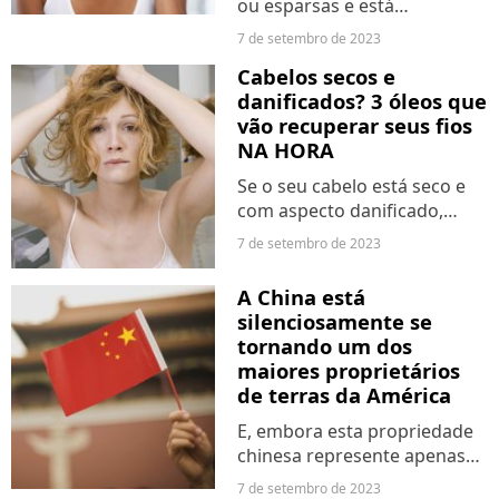
ou esparsas e está
procurando um truque
7 de setembro de 2023
simples para engrossá-las
Cabelos secos e
rapidamente com
danificados? 3 óleos que
maquiagem? É possível,
vão recuperar seus fios
graças à... sombra! Descubra
NA HORA
do que se trata esse...
Se o seu cabelo está seco e
com aspecto danificado,
essas dicas preciosas do
7 de setembro de 2023
Purebreak vão te ajudar a
cuidar dele como nunca
A China está
antes!
silenciosamente se
tornando um dos
maiores proprietários
de terras da América
E, embora esta propriedade
chinesa represente apenas
uma pequena fracção de
7 de setembro de 2023