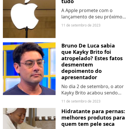
tudo
A Apple promete com o
lançamento de seu próximo
iPhone e já sabemos algumas
11 de setembro de 2023
novidades do que vem por aí!
O "botão de ação" terá uma
utilização personalizada
Bruno De Luca sabia
similar aos Apple Watch...
que Kayky Brito foi
atropelado? Estes fatos
desmentem
depoimento do
apresentador
No dia 2 de setembro, o ator
Kayky Brito acabou sendo
atropelado enquanto
11 de setembro de 2023
atravessava uma rua na
Hidratante para pernas:
Barra da Tijuca, no Rio de
melhores produtos para
Janeiro. O assunto repercutiu
quem tem pele seca
por vários motivos e um