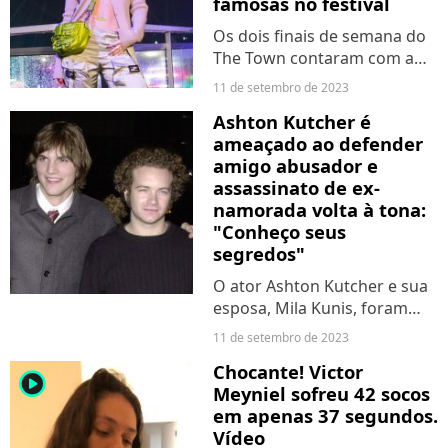
famosas no festival
Os dois finais de semana do
The Town contaram com a
presença de várias famosas.
11 de setembro de 2023
Os looks das celebridades
Ashton Kutcher é
foram um show à parte, com
ameaçado ao defender
várias tendências em alta.
amigo abusador e
assassinato de ex-
namorada volta à tona:
"Conheço seus
segredos"
O ator Ashton Kutcher e sua
esposa, Mila Kunis, foram
duramente criticados após
11 de setembro de 2023
saírem em defesa de um
Chocante! Victor
colega acusado de estupro.
player2
Meyniel sofreu 42 socos
Após os comentários, ambos
em apenas 37 segundos.
se pronunciaram dizendo...
Vídeo