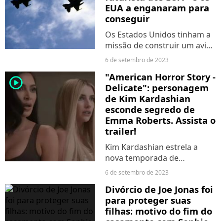
EUA a enganaram para
conseguir
Os Estados Unidos tinham a
missão de construir um avião
espião poderoso que fosse
6 de setembro de 2023
difícil de ser captado pelo
"American Horror Story -
radar. Para isso, precisaram
player2
Delicate": personagem
pegar um mineral que estava
de Kim Kardashian
com a URSS.
esconde segredo de
Emma Roberts. Assista o
trailer!
Kim Kardashian estrela a
nova temporada de
"American Horror Story" ao
6 de setembro de 2023
lado de Emma Roberts. A
Divórcio de Joe Jonas foi
atriz interpreta uma
para proteger suas
assistente de celebridade e
filhas: motivo do fim do
esconde mais segredos do