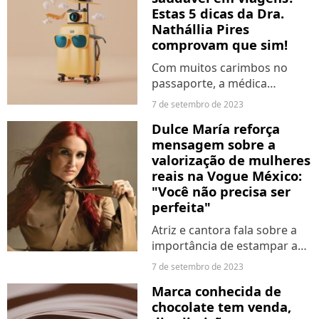
Estas 5 dicas da Dra.
Alguns deles, inclusive,
Nathállia Pires
estão...
comprovam que sim!
Com muitos carimbos no
passaporte, a médica
Nathállia Pires dá dicas de
7 de setembro de 2023
como ter uma alimentação
Dulce María reforça
adequada mesmo fora de
mensagem sobre a
casa
valorização de mulheres
reais na Vogue México:
"Você não precisa ser
perfeita"
Atriz e cantora fala sobre a
importância de estampar a
renomada revista e enaltece
7 de setembro de 2023
mulheres reais
Marca conhecida de
chocolate tem venda,