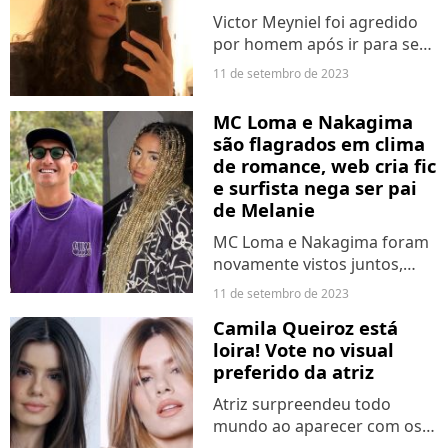
Victor Meyniel foi agredido
por homem após ir para seu
apartamento no último dia 2.
11 de setembro de 2023
Novas imagens mostram
detalhes da agressão e
MC Loma e Nakagima
revelam quantos socos ator
são flagrados em clima
recebeu do agressor.
de romance, web cria fic
e surfista nega ser pai
de Melanie
MC Loma e Nakagima foram
novamente vistos juntos,
dessa vez rolou até um
11 de setembro de 2023
possível beijo e a web não
Camila Queiroz está
perdeu tempo em fazer
loira! Vote no visual
comentários sem noção.
preferido da atriz
Enquanto alguns torciam
pelo casal,...
Atriz surpreendeu todo
mundo ao aparecer com os
fios loiros. Camila Queiroz