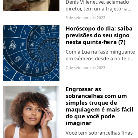
Denis Villeneuve, aclamado
diretor, tem uma trajetória
cinematográfica
6 de setembro de 2023
profundamente enraizada na
Horóscopo do dia: saiba
ficção científica. Desde seus
previsões do seu signo
primeiros trabalhos até suas
nesta quinta-feira (7)
aclamadas produções, ele...
Com a Lua na fase minguante
em Gêmeos desde a noite de
quarta, estaremos em um
7 de setembro de 2023
momento de intensa
reflexão. Nossa capacidade
de análise estará em alta,
Engrossar as
pois o Sol e Mercúrio em
sobrancelhas com um
Virgem...
simples truque de
maquiagem é mais fácil
do que você pode
imaginar
Você tem sobrancelhas finas