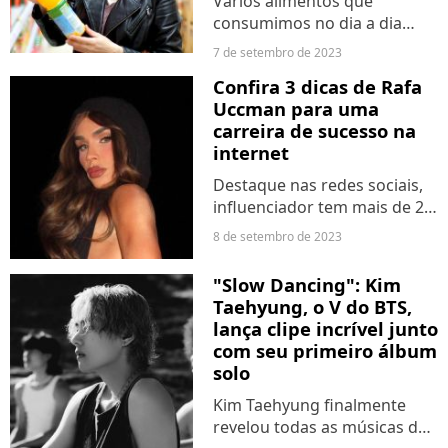
Vários alimentos que
consumimos no dia a dia
contam com um adoçante
7 de setembro de 2023
artificial chamado aspartame
Confira 3 dicas de Rafa
em sua composição. Porém,
Uccman para uma
segundo a OMS, ele tem
carreira de sucesso na
potencial cancerígeno.
internet
Destaque nas redes sociais,
influenciador tem mais de 20
milhões de seguidores.
8 de setembro de 2023
"Slow Dancing": Kim
Taehyung, o V do BTS,
lança clipe incrível junto
com seu primeiro álbum
solo
Kim Taehyung finalmente
revelou todas as músicas de