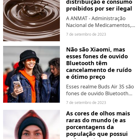
distribuição e consumo
proibidos por ser ilegal
A ANMAT - Administração
Nacional de Medicamentos,
Alimentos e Tecnologia
7 de setembro de 2023
Médica - proibiu a produção,
distribuição e
Não são Xiaomi, mas
comercialização de uma
esses fones de ouvido
marca reconhecida de
Bluetooth têm
chocolate. Conheça...
cancelamento de ruído
e ótimo preço
Esses realme Buds Air 3S são
fones de ouvido Bluetooth
sem fio verdadeiros e muito
7 de setembro de 2023
leves, pesando 4 gramas por
As cores de olhos mais
fone de ouvido. Além disso,
raras do mundo (e as
são compatíveis com a
porcentagens da
aplicação para smartphone...
população que possui