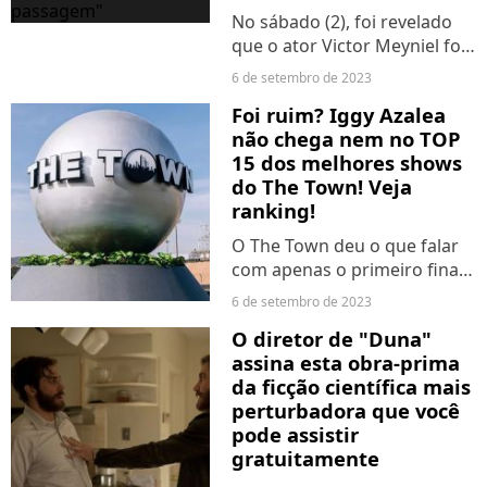
No sábado (2), foi revelado
que o ator Victor Meyniel foi
brutalmente espancado na
6 de setembro de 2023
portaria de um condomínio
Foi ruim? Iggy Azalea
de Copacabana. O autor do
não chega nem no TOP
crime, Yuri de Moura
15 dos melhores shows
Alexandre cometeu o ato,...
do The Town! Veja
ranking!
O The Town deu o que falar
com apenas o primeiro final
de semana de atrações. Além
6 de setembro de 2023
de muita chuva, o que
O diretor de "Duna"
também deu o que falar
assina esta obra-prima
foram as performances dos
da ficção científica mais
cantores, que já foram
perturbadora que você
rankeadas...
pode assistir
gratuitamente