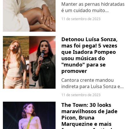
deles...
Manter as pernas hidratadas
é um cuidado muito
importante na rotina de
11 de setembro de 2023
autocuidado com a pele, mas
deixada de lado por muitas
pessoas. Saiba quais são os
Detonou Luísa Sonza,
melhores cremes para
mas foi pega! 5 vezes
pernas...
que Isadora Pompeo
usou músicas do
"mundo" para se
promover
Cantora crente mandou
indireta para Luísa Sonza e
criticou cristão que escutam
11 de setembro de 2023
música do "mundo". Só tem
The Town: 30 looks
um problema: ela mesma já
maravilhosos de Jade
gravou vários vídeos com
Picon, Bruna
esse tipo de conteúdo.
Marquezine e mais