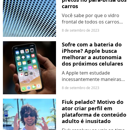
carros
Você sabe por que o vidro
frontal de todos os carros
modernos possui essa série
8 de setembro de 2023
de pequenos pontos negros
e como eles contribuem para
Sofre com a bateria do
o funcionamento geral do
iPhone? Apple busca
veículo?
melhorar a autonomia
dos próximos celulares
A Apple tem estudade
incessantemente maneiras
de aprimorar a qualidade e
8 de setembro de 2023
durabilidade das baterias.
Parece que em breve
Fiuk pelado? Motivo do
teremos grandes novidades
ator criar perfil em
nos celulares da marca.
plataforma de conteúdo
adulto é inusitado