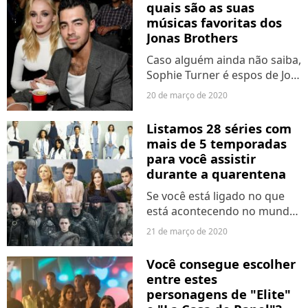
quais são as suas
e merecemos
músicas favoritas dos
reconhecimento e respeito!
Jonas Brothers
Por isso, inspirados...
Caso alguém ainda não saiba,
Sophie Turner é espos de Joe
Jonas, um dos voclistas do
20 de março de 2020
Jonas Brothers. E apesar de já
ser mudialmente famosa por
Listamos 28 séries com
conta de "Game of Thrones",
mais de 5 temporadas
a atriz acabou...
para você assistir
durante a quarentena
Se você está ligado no que
está acontecendo no mundo
- e o Purebreak espera que
21 de março de 2020
você esteja -, com certeza
sabe que o planeta está
Você consegue escolher
enfrentando uma pandemia.
entre estes
Pois é, o coronavírus está...
personagens de "Elite"