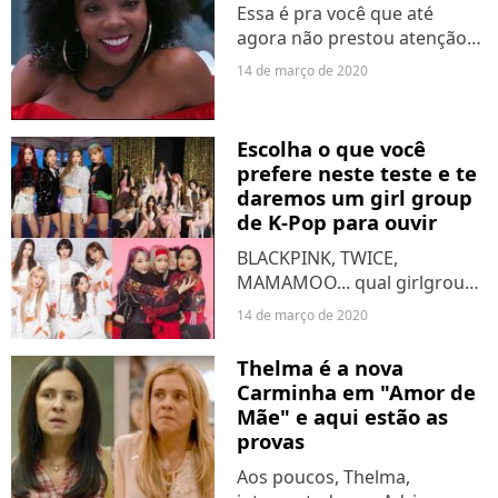
Essa é pra você que até
agora não prestou atenção
nessa verdadeira deusa do
14 de março de 2020
"Big Brother Brasil" de 2020!
A Thelma, ou Thelminha, pros
íntimos, é sincerona, não
Escolha o que você
esconde o que pensa...
prefere neste teste e te
daremos um girl group
de K-Pop para ouvir
BLACKPINK, TWICE,
MAMAMOO... qual girlgroup
você mais gosta de
14 de março de 2020
acompanhar? Já está mais do
que confirmado que o K-Pop
Thelma é a nova
está dominando o Ocidente.
Carminha em "Amor de
Mas a gente não pode deixar
Mãe" e aqui estão as
de notar...
provas
Aos poucos, Thelma,