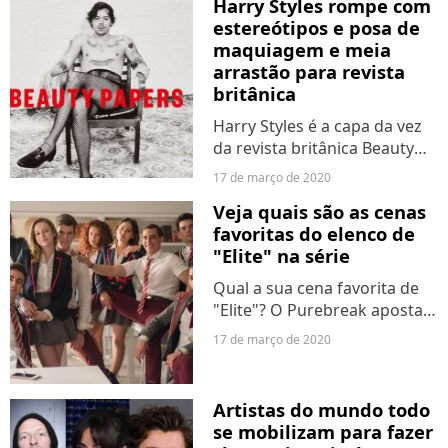
Harry Styles rompe com
na vida não é nada fácil.
estereótipos e posa de
Afinal, somos criados de
maquiagem e meia
formas...
arrastão para revista
britânica
Harry Styles é a capa da vez
da revista britânica Beauty
Papers. Mas não vá
17 de março de 2020
pensando que se trata de um
Veja quais são as cenas
ensaio qualquer, viu?! O dono
favoritas do elenco de
do álbum "Fine Line"
"Elite" na série
apareceu de meia arrastão,...
Qual a sua cena favorita de
"Elite"? O Purebreak aposta
que você deve ter muitas.
17 de março de 2020
Afinal, a produção original da
Netflix é cheia de momentos
icônicos. Mesmo assim,
Artistas do mundo todo
sabendo que é muito...
se mobilizam para fazer