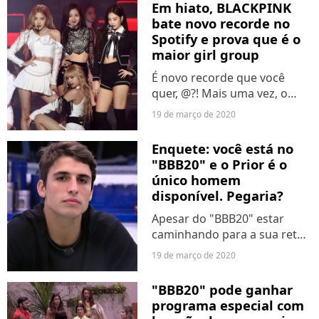
Em hiato, BLACKPINK
adiada devido ao surto de
bate novo recorde no
coronavírus....
Spotify e prova que é o
maior girl group
É novo recorde que você
quer, @?! Mais uma vez, o
BLACKPINK provou ser o
19 de março de 2020
maior girl group ao atingir
novos números no Spotify. As
Enquete: você está no
meninas são, atualmente, o
"BBB20" e o Prior é o
grupo feminino com maior...
único homem
disponível. Pegaria?
Apesar do "BBB20" estar
caminhando para a sua reta
final, a casa mais vigiada do
19 de março de 2020
Brasil aidna está cheia de
gente. Mesmo assim, o
"BBB20" pode ganhar
número de homens
programa especial com
disponíveis é baixo. Afinal,