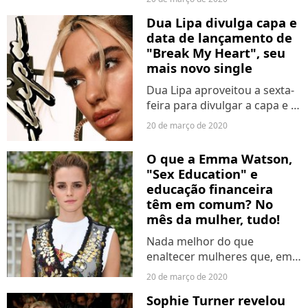
Amazon Prime: "Soltos em
Dua Lipa divulga capa e
Floripa". Numa pegada bem
data de lançamento de
"De Férias com o Ex Brasil", a
"Break My Heart", seu
produção reuniu oitos...
mais novo single
Dua Lipa aproveitou a sexta-
feira para divulgar a capa e a
data de lançamento do
20 de março de 2020
terceiro single do "Future
Nostalgia", intitulado "Break
O que a Emma Watson,
My Heart". Já estamos
"Sex Education" e
ansiosos só de pensar...
educação financeira
têm em comum? No
mês da mulher, tudo!
Nada melhor do que
enaltecer mulheres que, em
suas diferentes batalhas e
20 de março de 2020
atividades, mostram que de
Sophie Turner revelou
"sexo frágil" não temos nada