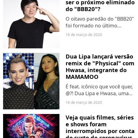
ser o próximo eliminado
do "BBB20"?
O oitavo paredão do "BBB20"
foi formado no último
domingo (15). Depois do líder
16 de março de 2020
Felipe Prior surpreender com
a indicação em Pyong Lee,
Flayslane ganhou a prova
Dua Lipa lançará versão
Bate e Volta, deixando...
remix de "Physical" com
Hwasa, integrante do
MAMAMOO
É feat. icônico que você quer,
@?! Dua Lipa e Hwasa, uma
das integrantes do grupo sul-
16 de março de 2020
coreano MAMAMOO,
lançarão uma música juntas
Veja quais filmes, séries
na próxima quarta (18). A
e shows foram
parceria virá em uma
interrompidos por conta
versão...
do surto de coronavírus