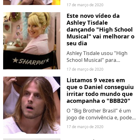
convivência dentro da casa
17 de março de 2020
não anda tão tranquila.
Este novo vídeo da
Flayslane, que viu a maioria
Ashley Tisdale
dos seus amigos sendo
dançando "High School
eliminados ao longo da...
Musical" vai melhorar o
seu dia
Ashley Tisdale usou "High
School Musical" para
conscientizar os fãs neste
17 de março de 2020
período de surto do
Listamos 9 vezes em
coronavírus. Em um vídeo
que o Daniel conseguiu
postado nas redes sociais,
irritar todo mundo que
nossa eterna Sharpay Evans
acompanha o "BBB20"
aparece...
O "Big Brother Brasil" é um
jogo de convivência e, pode
não parecer, mas manter
17 de março de 2020
uma relação boa com
pessoas que você nunca viu