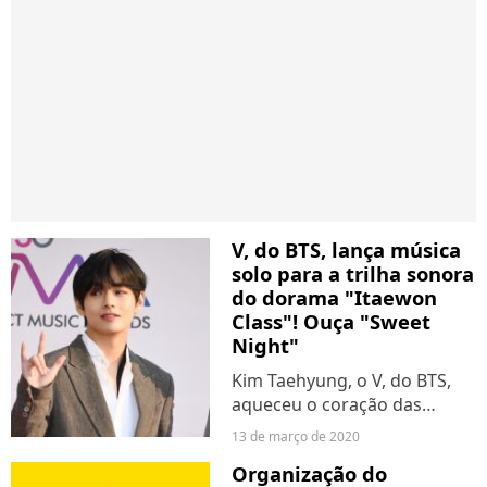
V, do BTS, lança música
solo para a trilha sonora
do dorama "Itaewon
Class"! Ouça "Sweet
Night"
Kim Taehyung, o V, do BTS,
aqueceu o coração das
Armys nesta sexta (13) com
13 de março de 2020
"Sweet Night". Nosso
Organização do
Bangtan lançou mais uma