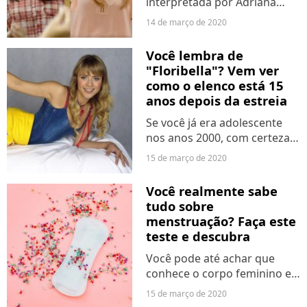
interpretada por Adriana
Esteves, está se mostrando
14 de março de 2020
uma vilãzona em "Amor de
Mãe". E é claro que não
Você lembra de
poderíamos deixar de
"Floribella"? Vem ver
lembrar da Carminha,
como o elenco está 15
personagem da atriz...
anos depois da estreia
Se você já era adolescente
nos anos 2000, com certeza
fez parte da febre de
15 de março de 2020
"Floribella"! A novelinha da
Band, que ia ao ar de
Você realmente sabe
segunda a sexta por volta
tudo sobre
das 20h da noite, foi uma
menstruação? Faça este
sensação...
teste e descubra
Você pode até achar que
conhece o corpo feminino e
como ele funciona direitinho,
15 de março de 2020
mas será que sabe tudo