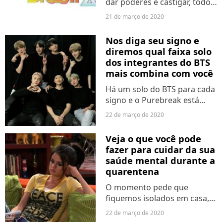
dar poderes e castigar, todo
mundo que assiste o "BBB20"
21 de março de 2020
escolhe seus lados e vota
insistentemente até
Nos diga seu signo e
conseguir seu objetivo. Mas e
diremos qual faixa solo
se você tivesse lá...
dos integrantes do BTS
mais combina com você
Há um solo do BTS para cada
signo e o Purebreak está
aqui para te provar! RM, V,
22 de março de 2020
Jungkook, Jimin, Suga, Jin e J-
Hope são perfeitos juntos,
Veja o que você pode
mas já deixaram muitos
fazer para cuidar da sua
Armys softs com suas...
saúde mental durante a
quarentena
O momento pede que
fiquemos isolados em casa,
evitando ao máximo o
22 de março de 2020
contato com o mundo