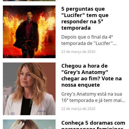
exterior devido ao surto de
5 perguntas que
coronavírus. Acontece que,
"Lucifer" tem que
para muitas pessoas, isso
responder na 5ª
soa como um...
temporada
Depois que o final da 4ª
temporada de "Lucifer"
deixou todo mundo sofrendo
22 de março de 2020
com tudo que aconteceu, só
o que pedimos da Netflix são
Chegou a hora de
respostas! Sem data de
"Grey's Anatomy"
estreia confirmada ainda,...
chegar ao fim? Vote na
nossa enquete
Grey's Anatomy está na sua
16ª temporada e já tem mais
uma confirmada. No entanto,
22 de março de 2020
todo ano surge o mesmo
questionamento: será que a
Conheça 5 doramas com
produção não devia ter
personagens femininas