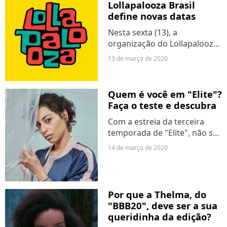
Lollapalooza Brasil
música solo, desta vez, para
define novas datas
compor a trilha sonora do
dorama...
Nesta sexta (13), a
organização do Lollapalooza
Brasil fez um comunicado
13 de março de 2020
oficial a respeito do
adiamento do festival que
aconteceria nos dias 3, 4 e 5
Quem é você em "Elite"?
de abril, em São Paulo.
Faça o teste e descubra
Seguindo...
Com a estreia da terceira
temporada de "Elite", não se
fala mais de outra coisa no
14 de março de 2020
Brasil e, provavelmente, no
mundo todinho!
Personagens icônicos, plot
twists de fazer o queixo cair...
Por que a Thelma, do
"BBB20", deve ser a sua
queridinha da edição?