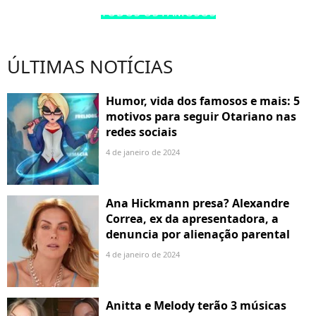
TODOS OS FAMOSOS
ÚLTIMAS NOTÍCIAS
Humor, vida dos famosos e mais: 5
motivos para seguir Otariano nas
redes sociais
4 de janeiro de 2024
Ana Hickmann presa? Alexandre
Correa, ex da apresentadora, a
denuncia por alienação parental
4 de janeiro de 2024
Anitta e Melody terão 3 músicas