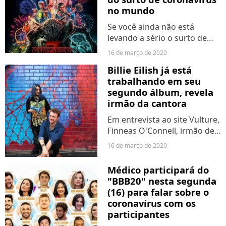
no mundo
Se você ainda não está
levando a sério o surto de
coronavírus que está
16 de março de 2020
acontecendo no mundo
Billie Eilish já está
todo, é melhor começar a
trabalhando em seu
tratar esse assunto com mais
segundo álbum, revela
seriedade. A situação já está
irmão da cantora
tão...
Em entrevista ao site Vulture,
Finneas O'Connell, irmão de
Billie Eilish, revelou que a
16 de março de 2020
cantora já iniciou os
preparativos do segundo
Médico participará do
álbum. Assim como no
"BBB20" nesta segunda
primeiro, Finneas segue
(16) para falar sobre o
trabalhando...
coronavírus com os
participantes