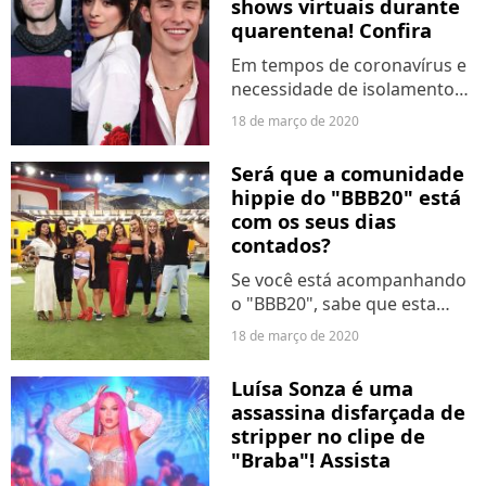
shows virtuais durante
quarentena! Confira
Em tempos de coronavírus e
necessidade de isolamento
social, artistas do mundo
18 de março de 2020
todo estão se mobilizando
para fazer shows virtuais
Será que a comunidade
para os fãs. Quem deu o
hippie do "BBB20" está
start no movimento foi
com os seus dias
Chris...
contados?
Se você está acompanhando
o "BBB20", sabe que esta
temporada está cheia de
18 de março de 2020
reviravoltas. Personagens
que no começo eram
Luísa Sonza é uma
admirados pelo público, hoje
assassina disfarçada de
já são vistos como vilões.
stripper no clipe de
Toda...
"Braba"! Assista