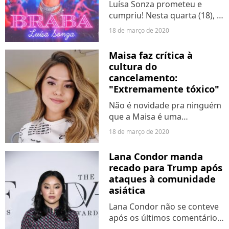
Luísa Sonza prometeu e
cumpriu! Nesta quarta (18), a
cantora lançou "Braba", sua
18 de março de 2020
mais nova música de
trabalho acompanhada de
Maisa faz crítica à
um clipe icônico! No vídeo,
cultura do
Luísa encarna uma
cancelamento:
assassina...
"Extremamente tóxico"
Não é novidade pra ninguém
que a Maisa é uma
adolescente bastante
18 de março de 2020
consciente, né? Sempre
puxando assuntos muito
Lana Condor manda
interessantes nas redes
recado para Trump após
sociais, na última terça-feira
ataques à comunidade
(17) ela resolveu...
asiática
Lana Condor não se conteve
após os últimos comentários
do presidente Donald Trump