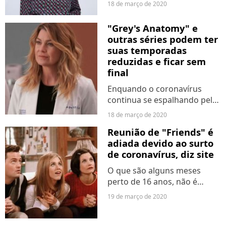
18 de março de 2020
sobre a comunidade asiática.
A estrela de "Para Todos Os
"Grey's Anatomy" e
Garotos Que Já Amei" criticou
outras séries podem ter
a postura xenófoba...
suas temporadas
reduzidas e ficar sem
final
Enquando o coronavírus
continua se espalhando pelo
mundo, a recomendação é
18 de março de 2020
que as pessoas fiquem em
Reunião de "Friends" é
suas casas. Por conta disso,
adiada devido ao surto
muita coisa vai parar,
de coronavírus, diz site
incluindo a produção de
séries...
O que são alguns meses
perto de 16 anos, não é
mesmo?! Segundo a Variety,
19 de março de 2020
a reunião de "Friends" que
aconteceria na próxima
semana, na HBO Max, foi