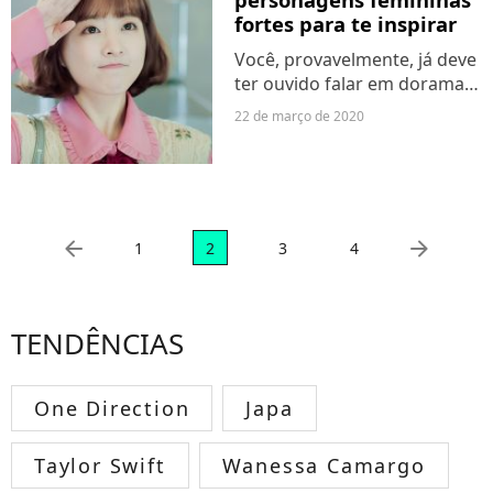
chegado ao fim? Apesar de...
fortes para te inspirar
Você, provavelmente, já deve
ter ouvido falar em dorama.
Mas se nunca despertou o
22 de março de 2020
interesse em assistir ou ficou
um pouco perdido(a) por
onde começar, o Purebreak
te ajuda! Doramas...
arrow_left
arrow_right
1
2
3
4
TENDÊNCIAS
One Direction
Japa
Taylor Swift
Wanessa Camargo