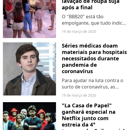
lavação de roupa suja
Babu...
após a final
O "BBB20" está tão
empolgante, que tudo indica
que esta edição pode ganhar
19 de março de 2020
um programa especial só
para os participantes
Séries médicas doam
lavarem roupa suja. Ainda
materiais para hospitais
não está nada confirmado,
necessitados durante
mas em...
pandemia de
coronavírus
Para ajudar na luta contra o
surto de coronavírus, as
séries "The Good Doctor",
19 de março de 2020
"The Resident" e "Station 19"
"La Casa de Papel"
estão doando máscaras e
ganhará especial na
outros suprimentos médicos
Netflix junto com
para hospitais. Com...
estreia da 4ª