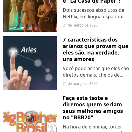
e "La Casa de Papel"?
Dois sucessos absolutos da
Netflix, em língua espanhola,
com elencos incríveis e até
21 de março de 2020
mesmo repetição de atores!
Por isso, resolvemos colocar
7 características dos
essas duas queridinhas cara
arianos que provam que
a cara pra...
eles são, na verdade,
uns amores
Você pode achar que eles são
diretos demais, cheios de
atitude e, às vezes, até meio
21 de março de 2020
destruidores de coração,
mas a verdade é que os
Faça este teste e
nativos de Áries são super
diremos quem seriam
amorosos e amam as
seus melhores amigos
pessoas...
no "BBB20"
Na hora de eliminar, torcer,