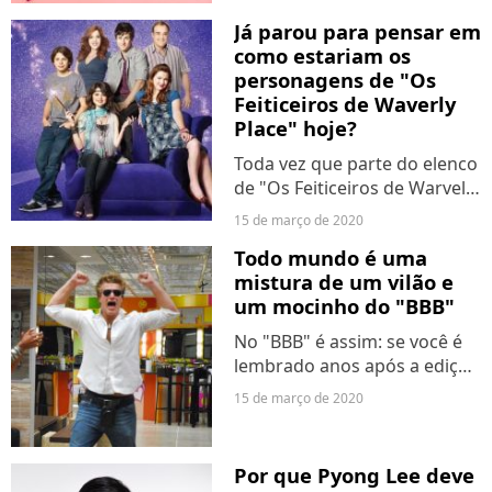
mesmo? A menstruação, um
Já parou para pensar em
dos assuntos mais cheios de
como estariam os
detalhes, ainda é um tabu...
personagens de "Os
Feiticeiros de Waverly
Place" hoje?
Toda vez que parte do elenco
de "Os Feiticeiros de Warvely
Place" se reúne, o Purebreak
15 de março de 2020
não consegue deixar de
Todo mundo é uma
pensar em como estariam os
mistura de um vilão e
personagens do seriado hoje
um mocinho do "BBB"
em dia. Quais...
No "BBB" é assim: se você é
lembrado anos após a edição
que participou ter ido ao ar
15 de março de 2020
ou você foi muito amado ou
muito odiado pelo público. A
galera até dá uma zoada por
Por que Pyong Lee deve
um tempo nas...