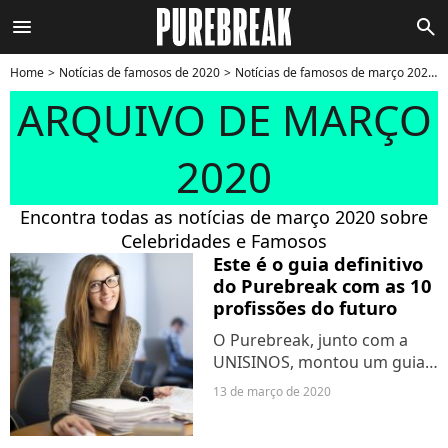
menu
search
Home
Notícias de famosos de 2020
Notícias de famosos de março 2020
ARQUIVO DE MARÇO
2020
Encontra todas as notícias de março 2020 sobre
Celebridades e Famosos
Este é o guia definitivo
do Purebreak com as 10
profissões do futuro
O Purebreak, junto com a
UNISINOS, montou um guia
das profissões que estão em
13 de março de 2020
alta no momento no Brasil e
no mundo. Além disso,