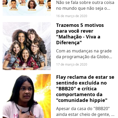
Não se fala sobre outra coisa
no mundo que não seja o
coronavírus - e com razão.
16 de março de 2020
No entanto, os participantes
Trazemos 5 motivos
do "BBB20" não fazem nem
para você rever
ideia do que está
"Malhação - Viva a
acontecendo. Afinal,
Diferença"
quando...
Com as mudanças na grade
da programação da Globo
devido ao surto de
17 de março de 2020
coronavírus, "Malhação - Viva
a Diferença" retorna para as
Flay reclama de estar se
telinhas na faixa das 17h30 a
sentindo excluída no
partir de abril. Uma vez...
"BBB20" e crítica
comportamento da
"comunidade hippie"
Apesar da casa do "BBB20"
ainda estar cheio de gente, a