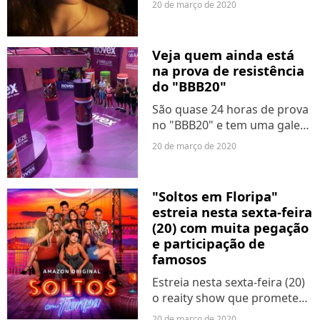
20 de março de 2020
(Alanis Guillen) foi, sim,
sequestrada e quem foi o
responsável. E não é que a
Veja quem ainda está
resposta esteve na nossa...
na prova de resistência
do "BBB20"
São quase 24 horas de prova
no "BBB20" e tem uma galera
que ainda não desistiu. Como
20 de março de 2020
Boninho havia alertado, a
disputa pelo líder desta
semana traria uma prova de
"Soltos em Floripa"
resistência "raiz"....
estreia nesta sexta-feira
(20) com muita pegação
e participação de
famosos
Estreia nesta sexta-feira (20)
o reaity show que promete
esquentar as coisas no
20 de março de 2020