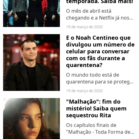
temporada. Saiba mais!
O mês de abril está
chegando e a Netflix já nos
presenteou coma lista das
19 de março de 2020
produções que vão entrar no
E o Noah Centineo que
catálogo. Nem é preciso dizer
divulgou um número de
que todo mundo está todo
celular para conversar
mundo cotando os dias
com os fãs durante a
para...
quarentena?
O mundo todo está de
quarentena para se proteger
do coronavírus. Por conta
19 de março de 2020
disso, artistas têm procurado
"Malhação": fim do
outras maneiras de entreter
mistério! Saiba quem
o público. E não é que o Noah
sequestrou Rita
Centineo encontrou...
Os capítulos finais de
"Malhação - Toda Forma de
Amar" vão revelar que Rita