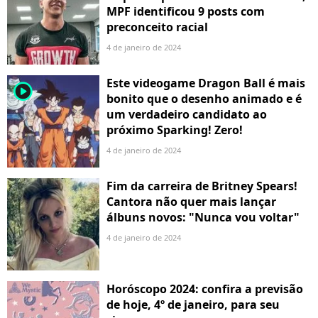
MPF identificou 9 posts com
preconceito racial
4 de janeiro de 2024
Este videogame Dragon Ball é mais
player2
bonito que o desenho animado e é
um verdadeiro candidato ao
próximo Sparking! Zero!
4 de janeiro de 2024
Fim da carreira de Britney Spears!
Cantora não quer mais lançar
álbuns novos: "Nunca vou voltar"
4 de janeiro de 2024
Horóscopo 2024: confira a previsão
de hoje, 4º de janeiro, para seu